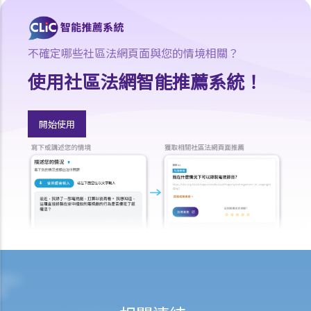
有收到法定要求償債書，並只於聆訊前兩日才收到有關破產呈請書。T
先生可否藉此向法庭請求暫停或撤銷訴訟？
5. 如法庭向 T先生頒布破產令，他會面對甚麼後果？
不確定哪些社區法網頁面與您的情境相關？
6. 破產會否影響T先生的工作？
使用社區法網智能推薦系統！
7. 如T先生攜同100,000元現金潛逃往中國，他可能要承受甚麼法律責
任？
8.如T先生將其私家車送給兄長，他可能要承受甚麼法律責任？
開始使用
9. 當法庭向T先生頒布破產令後，ABC銀行可採取甚麼行動?
10. T先生的破產令幾時會被解除？
11. T先生可否向法庭申請提早解除破產令?
個人自願安排（或稱「債務重組」）
1.如債務人不想為欠債而破產，是否有其他選擇？
2. 個人自願安排"IVA"有甚麼好處？（附有IVA申請程序簡介）
3. IVA建議書應包含甚麼內容？
4. 如IVA建議書獲得通過，債務人將會承擔甚麼後果？
5. 舉例說明