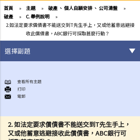
首頁
»
主題
»
破產 、 個人自願安排 、 公司清盤
»
破產
»
C. 舉例說明
»
2.如法定要求償債書不能送交到T先生手上，又或他蓄意逃避接
收此償債書，ABC銀行可採取甚麼行動？
選擇副題
破產
A. 破產訴訟簡介
查看所有主題
打印
B. 問與答
電郵
1. 破產訴訟是否只可以由債權人提出？（附有提交訴訟文件的程序簡
介）
2. 破產管理署之主要職責是甚麼？
2. 如法定要求償債書不能送交到T先生手上，
3.我可否於破產管理署找到某人之破產紀錄？
又或他蓄意逃避接收此償債書，ABC銀行可
4. 破產會帶來甚麼後果？