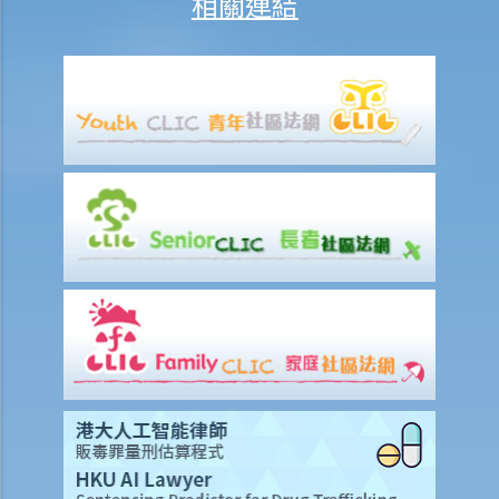
相關連結
1. 以M小姐之個案而言，IVA如何比破產優勝？
2.於 IVA申請過程中，M小姐需要做些甚麼工作？
3. M小姐之 IVA建議書應包含甚麼內容？
4. 債權人會議之過程是怎樣？
5.如M小姐之 IVA建議書獲通過，她需要承擔甚麼責任？
6. 債權人會議中之議決能否被推翻？
7.於IVA之執行期間，M小姐可否避免面對破產訴訟？
公司清盤
A. 哪類公司可被清盤？
1. 就上述問題，倘若「ABC 貿易公司」拒絕償還所欠債務，我可否針對
此公司而提交清盤呈請書 ？
B.提交清盤呈請書時要注意之事項
1. 提交清盤呈請書之程序簡述
2.清盤呈請書應包含哪些內容？
3. 我已就債項問題獲得法庭之判決，惟該公司仍然拒絕還債。我應否提
出清盤呈請？