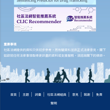
4. 除債權人外，還有何人可提出清盤呈請？
5. 我是某公司之董事及小股東 ，而 公司大股東一向將本人摒除於公司
管理層之外。我能否提出清盤呈請？
6. 我知道有另一位債權人已經提交將該公司清盤的呈請書，我是否仍需
提交另一份呈請書？如果不需要，我還有甚麼選擇？
7. 本公司收到還債要求書並限定須於21日內支付款額，但我們堅決否認
重要事項
拖欠對方任何款額。有何方法可以保護公司利益？
社區法網提供的資料只供初步參考，而有關資料並非正式法律意見。閣下
8. 本公司已致函債權人要求撤回對本公司的還債要求書 ，惟我們未收到
如欲就任何法律事項取得更詳盡的資料或支援服務，須諮詢閣下的律師。
對方任何回覆。21日期限已過，而我們擔心對方會隨時提出清盤呈請，
我們有何選擇？ 閣下可向法庭申請禁制令制止債權人提出清盤呈請。但
在取得禁制令前，閣下必須能夠提出實質理據就有關索償提出爭議 。
C.查詢清盤記錄
D. 提交清盤呈請書後之影響
首頁
主題
詞彙
社區法網組員
意見
銘謝
免責
1. 能否恢復被凍結的公司銀行賬戶？
2. 本公司認為清盤呈請人追索的債務並不屬實，我們在清盤呈請聆訊前
聲明
有何其他對策？