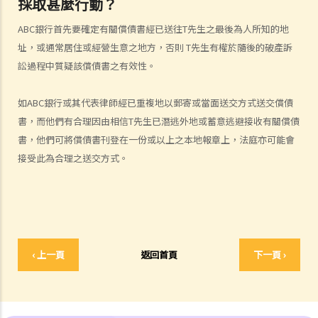
採取甚麼行動？
5. 破產人是否需要交出所有收入予受託人？
6. 在破產令頒布後，破產人必須履行甚麼義務或工作？他們亦須避免進
ABC銀行首先要確定有關償債書經已送往T先生之最後為人所知的地
行甚麼活動？
址，或通常居住或經營生意之地方，否則 T先生有權於隨後的破產訴
7. 當法庭頒布破產令後，債權人可採取甚麼行動？
訟過程中質疑該償債書之有效性。
8. 出售破產人資產後的償付順序是如何？
9. 如果我被拖欠薪金，我可否向老闆提出破產訴訟？
如ABC銀行或其代表律師經已重複地以郵寄或當面送交方式送交償債
書，而他們有合理因由相信T先生已潛逃外地或蓄意逃避接收有關償債
10. 破產人於何時才能獲法庭解除破產令？當破產令解除後，破產人是
書，他們可將償債書刊登在一份或以上之本地報章上，法庭亦可能會
否仍需要償還債項？
接受此為合理之送交方式。
11. 破產訴訟可牽涉到甚麼刑事罪行？
C. 舉例說明
1. ABC銀行可否於現階段提出破產呈請？
2.如法定要求償債書不能送交到T先生手上，又或他蓄意逃避接收此償債
書，ABC銀行可採取甚麼行動？
‹ 上一頁
返回首頁
下一頁 ›
3. 除必須有效地將法定要求償債書送交 T先生，ABC銀行還須符合甚麼
條件才可提交破產呈請書？
4. 於破產呈請之法庭聆訊中，T先生表示因長期逗留於中國大陸，而沒