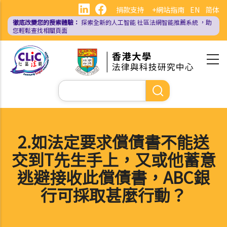
移
捐款支持
+網站指南
EN
简体
至
徹底改變您的搜索體驗：
探索全新的人工智能
社區法網智能推薦系統
，助
主
您輕鬆查找相關頁面
內
容
Search
2.如法定要求償債書不能送
交到T先生手上，又或他蓄意
逃避接收此償債書，ABC銀
行可採取甚麼行動？