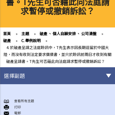
書。T先生可否藉此向法庭請
求暫停或撤銷訴訟？
首頁
»
主題
»
破產 、 個人自願安排 、 公司清盤
»
破產
»
C. 舉例說明
»
4. 於破產呈請之法庭聆訊中，T先生表示因長期逗留於中國大
陸，而沒有收到法定要求償債書，並只於聆訊前兩日才收到有關
破產呈請書。T先生可否藉此向法庭請求暫停或撤銷訴訟？
選擇副題
破產
A. 破產訴訟簡介
查看所有主題
打印
B. 問與答
電郵