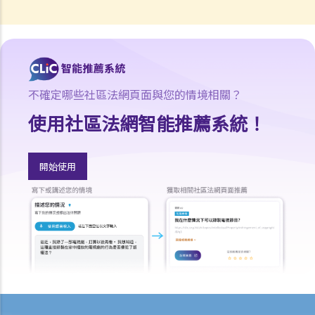
2.如法定要求償債書不能送交到T先生手上，又或他蓄意逃避接收此償債
書，ABC銀行可採取甚麼行動？
3. 除必須有效地將法定要求償債書送交 T先生，ABC銀行還須符合甚麼
條件才可提交破產呈請書？
4. 於破產呈請之法庭聆訊中，T先生表示因長期逗留於中國大陸，而沒
不確定哪些社區法網頁面與您的情境相關？
有收到法定要求償債書，並只於聆訊前兩日才收到有關破產呈請書。T
先生可否藉此向法庭請求暫停或撤銷訴訟？
使用社區法網智能推薦系統！
5. 如法庭向 T先生頒布破產令，他會面對甚麼後果？
6. 破產會否影響T先生的工作？
開始使用
7. 如T先生攜同100,000元現金潛逃往中國，他可能要承受甚麼法律責
任？
8.如T先生將其私家車送給兄長，他可能要承受甚麼法律責任？
9. 當法庭向T先生頒布破產令後，ABC銀行可採取甚麼行動?
10. T先生的破產令幾時會被解除？
11. T先生可否向法庭申請提早解除破產令?
個人自願安排（或稱「債務重組」）
1.如債務人不想為欠債而破產，是否有其他選擇？