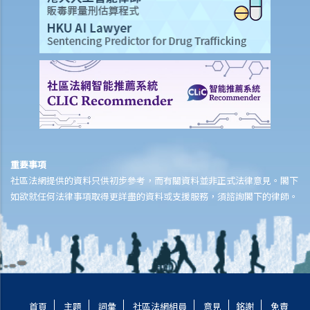
B.提交清盤呈請書時要注意之事項
1. 提交清盤呈請書之程序簡述
2.清盤呈請書應包含哪些內容？
3. 我已就債項問題獲得法庭之判決，惟該公司仍然拒絕還債。我應否提
出清盤呈請？
4. 除債權人外，還有何人可提出清盤呈請？
5. 我是某公司之董事及小股東 ，而 公司大股東一向將本人摒除於公司
管理層之外。我能否提出清盤呈請？
重要事項
6. 我知道有另一位債權人已經提交將該公司清盤的呈請書，我是否仍需
社區法網提供的資料只供初步參考，而有關資料並非正式法律意見。閣下
提交另一份呈請書？如果不需要，我還有甚麼選擇？
如欲就任何法律事項取得更詳盡的資料或支援服務，須諮詢閣下的律師。
7. 本公司收到還債要求書並限定須於21日內支付款額，但我們堅決否認
拖欠對方任何款額。有何方法可以保護公司利益？
8. 本公司已致函債權人要求撤回對本公司的還債要求書 ，惟我們未收到
對方任何回覆。21日期限已過，而我們擔心對方會隨時提出清盤呈請，
我們有何選擇？ 閣下可向法庭申請禁制令制止債權人提出清盤呈請。但
在取得禁制令前，閣下必須能夠提出實質理據就有關索償提出爭議 。
首頁
主題
詞彙
社區法網組員
意見
銘謝
免責