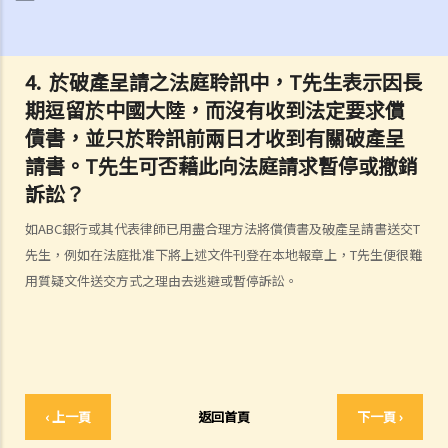
1. 破產訴訟是否只可以由債權人提出？（附有提交訴訟文件的程序簡
介）
2. 破產管理署之主要職責是甚麼？
4. 於破產呈請之法庭聆訊中，T先生表示因長
3.我可否於破產管理署找到某人之破產紀錄？
期逗留於中國大陸，而沒有收到法定要求償
4. 破產會帶來甚麼後果？
債書，並只於聆訊前兩日才收到有關破產呈
5. 破產人是否需要交出所有收入予受託人？
請書。T先生可否藉此向法庭請求暫停或撤銷
6. 在破產令頒布後，破產人必須履行甚麼義務或工作？他們亦須避免進
訴訟？
行甚麼活動？
7. 當法庭頒布破產令後，債權人可採取甚麼行動？
如ABC銀行或其代表律師已用盡合理方法將償債書及破產呈請書送交T
8. 出售破產人資產後的償付順序是如何？
先生，例如在法庭批准下將上述文件刊登在本地報章上，T先生便很難
9. 如果我被拖欠薪金，我可否向老闆提出破產訴訟？
用質疑文件送交方式之理由去逃避或暫停訴訟。
10. 破產人於何時才能獲法庭解除破產令？當破產令解除後，破產人是
否仍需要償還債項？
11. 破產訴訟可牽涉到甚麼刑事罪行？
C. 舉例說明
‹ 上一頁
返回首頁
下一頁 ›
1. ABC銀行可否於現階段提出破產呈請？