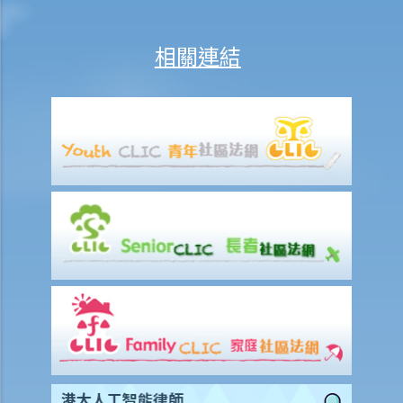
2. 個人自願安排"IVA"有甚麼好處？（附有IVA申請程序簡介）
3. IVA建議書應包含甚麼內容？
相關連結
4. 如IVA建議書獲得通過，債務人將會承擔甚麼後果？
5. 舉例說明
1. 以M小姐之個案而言，IVA如何比破產優勝？
2.於 IVA申請過程中，M小姐需要做些甚麼工作？
3. M小姐之 IVA建議書應包含甚麼內容？
4. 債權人會議之過程是怎樣？
5.如M小姐之 IVA建議書獲通過，她需要承擔甚麼責任？
6. 債權人會議中之議決能否被推翻？
7.於IVA之執行期間，M小姐可否避免面對破產訴訟？
公司清盤
A. 哪類公司可被清盤？
1. 就上述問題，倘若「ABC 貿易公司」拒絕償還所欠債務，我可否針對
此公司而提交清盤呈請書 ？