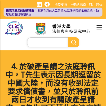
移
捐款支持
+網站指南
EN
简体
至
徹底改變您的搜索體驗：
探索全新的人工智能
社區法網智能推薦系統
，助
主
您輕鬆查找相關頁面
內
容
Search
4. 於破產呈請之法庭聆訊
中，T先生表示因長期逗留於
中國大陸，而沒有收到法定
要求償債書，並只於聆訊前
兩日才收到有關破產呈請