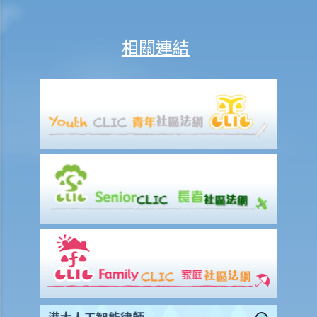
6. 我知道有另一位債權人已經提交將該公司清盤的呈請書，我是否仍需
提交另一份呈請書？如果不需要，我還有甚麼選擇？
相關連結
7. 本公司收到還債要求書並限定須於21日內支付款額，但我們堅決否認
拖欠對方任何款額。有何方法可以保護公司利益？
8. 本公司已致函債權人要求撤回對本公司的還債要求書 ，惟我們未收到
對方任何回覆。21日期限已過，而我們擔心對方會隨時提出清盤呈請，
我們有何選擇？ 閣下可向法庭申請禁制令制止債權人提出清盤呈請。但
在取得禁制令前，閣下必須能夠提出實質理據就有關索償提出爭議 。
C.查詢清盤記錄
D. 提交清盤呈請書後之影響
1. 能否恢復被凍結的公司銀行賬戶？
2. 本公司認為清盤呈請人追索的債務並不屬實，我們在清盤呈請聆訊前
有何其他對策？
3.我是某公司的債權人，而該公司拒絕償付債務。我亦有理據相信該公
司的資產受危害並正在被耗散。本人知道可以提出清盤呈請，但清盤程
序需時數月。有何辦法可以即時保障我的利益並保護到該公司的資產？