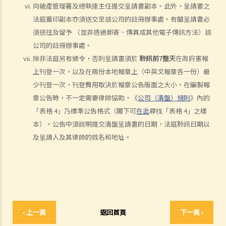
向破產管理署及總執達主任提交呈請書副本。此外，呈請書之
7. 如T先生攜同100,000元現金潛逃往中國，他可能要承受甚麼法律責
法庭蓋印副本亦須送交至該公司的註冊辦事處。有關呈請書必
任？
須送往及留予 （並非透過郵寄、傳真或其他電子傳訊方法）該
8.如T先生將其私家車送給兄長，他可能要承受甚麼法律責任？
公司的註冊辦事處。
9. 當法庭向T先生頒布破產令後，ABC銀行可採取甚麼行動?
除非法庭另有頒令，否則呈請書須於
聆訊前7整天
在政府憲報
10. T先生的破產令幾時會被解除？
上刊登一次，以及在兩份本地報章上（中英文報章各一份）最
11. T先生可否向法庭申請提早解除破產令?
少刊登一次，刊登費用取決於報章公告版面之大小。在編製報
個人自願安排（或稱「債務重組」）
章公告時，不一定需要律師協助，《
公司（清盤）規則
》內的
1.如債務人不想為欠債而破產，是否有其他選擇？
「表格 4」乃標準公告格式（閣下可
在此
尋找「表格 4」之樣
2. 個人自願安排"IVA"有甚麼好處？（附有IVA申請程序簡介）
本）。公告中須說明提交清盤呈請書的日期，法庭聆訊日期以
及呈請人及其律師的姓名和地址。
3. IVA建議書應包含甚麼內容？
4. 如IVA建議書獲得通過，債務人將會承擔甚麼後果？
5. 舉例說明
1. 以M小姐之個案而言，IVA如何比破產優勝？
2.於 IVA申請過程中，M小姐需要做些甚麼工作？
3. M小姐之 IVA建議書應包含甚麼內容？
‹ 上一頁
返回首頁
下一頁 ›
4. 債權人會議之過程是怎樣？