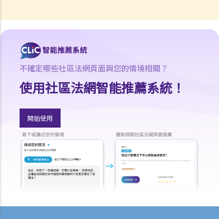
5.如M小姐之 IVA建議書獲通過，她需要承擔甚麼責任？
6. 債權人會議中之議決能否被推翻？
7.於IVA之執行期間，M小姐可否避免面對破產訴訟？
公司清盤
不確定哪些社區法網頁面與您的情境相關？
A. 哪類公司可被清盤？
使用社區法網智能推薦系統！
1. 就上述問題，倘若「ABC 貿易公司」拒絕償還所欠債務，我可否針對
此公司而提交清盤呈請書 ？
B.提交清盤呈請書時要注意之事項
開始使用
1. 提交清盤呈請書之程序簡述
2.清盤呈請書應包含哪些內容？
3. 我已就債項問題獲得法庭之判決，惟該公司仍然拒絕還債。我應否提
出清盤呈請？
4. 除債權人外，還有何人可提出清盤呈請？
5. 我是某公司之董事及小股東 ，而 公司大股東一向將本人摒除於公司
管理層之外。我能否提出清盤呈請？