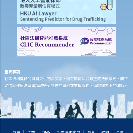
4. 我是否需要委任律師或會計師擔任臨時清盤人？為避免支付委任律師
或會計師作為臨時清盤人之費用，政府職員（如破產管理署署長）能否
擔任臨時清盤人？
E. 清盤以外之解決方法
F. 自動清盤
1. 本公司有重大負債並無法繼續經營或付清債務，我們可如何將公司結
業？
2. 自動清盤之影響
G. 法庭頒布清盤令之理由
重要事項
H. 頒布清盤令之影響
社區法網提供的資料只供初步參考，而有關資料並非正式法律意見。閣下
如欲就任何法律事項取得更詳盡的資料或支援服務，須諮詢閣下的律師。
1. 頒布清盤令（對公司現正面對的法律訴訟、拖欠公司款項的債務人或
協助進行清盤程序的清盤人）之影響
1. 我被某間公司起訴，但我剛發現該公司已被頒令清盤，這是否意味著
針對本人的訴訟會自動終止？
2. 我拖欠某公司大筆款額，而該公司剛被清盤，我是否毋須還債？
3. 清盤程序中，清盤人有哪些權力？
首頁
主題
詞彙
社區法網組員
意見
銘謝
免責