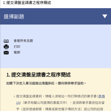
1. 提交清盤呈請書之程序簡述
選擇副題
破產
A. 破產訴訟簡介
查看所有主題
打印
B. 問與答
電郵
1. 破產訴訟是否只可以由債權人提出？（附有提交訴訟文件的程序簡
介）
2. 破產管理署之主要職責是甚麼？
1. 提交清盤呈請書之程序簡述
3.我可否於破產管理署找到某人之破產紀錄？
4. 破產會帶來甚麼後果？
如閣下決定入稟法庭提出清盤訴訟，應向律師尋求協助。
5. 破產人是否需要交出所有收入予受託人？
6. 在破產令頒布後，破產人必須履行甚麼義務或工作？他們亦須避免進
提交清盤呈請書前，債權人須發出一份訂明格式的要求書 (
表格
1A
)（要求有關公司還債的書面文件），並須將要求書送往及留
行甚麼活動？
予（並非透過郵寄、傳真或其他電子傳訊方法）該公司的註冊
7. 當法庭頒布破產令後，債權人可採取甚麼行動？