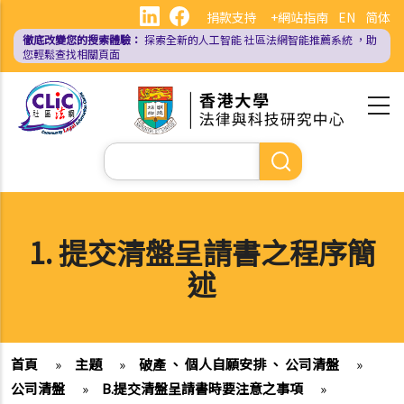
移
捐款支持
+網站指南
EN
简体
至
徹底改變您的搜索體驗：
探索全新的人工智能
社區法網智能推薦系統
，助
主
您輕鬆查找相關頁面
內
容
Search
1. 提交清盤呈請書之程序簡
述
首頁
»
主題
»
破產 、 個人自願安排 、 公司清盤
»
公司清盤
»
B.提交清盤呈請書時要注意之事項
»