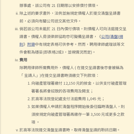
辦事處，該公司有 21 日期限以安排償付債項。
8. 出售破產人資產後的償付順序是如何？
除上述的要求書外，法例並無規定債權人於提交清盤呈請書
9. 如果我被拖欠薪金，我可否向老闆提出破產訴訟？
前，必須向有關公司送交其他文件。
10. 破產人於何時才能獲法庭解除破產令？當破產令解除後，破產人是
倘若該公司未能於 21 日內償付債項，則債權人可向法庭提交呈
否仍需要償還債項？
請書。債權人毋須律師協助亦可擬備呈請書，《
公司(清盤)規
11. 破產訴訟可牽涉到甚麼刑事罪行？
則
》
附錄
中有規定表格可供參考。然而，聘用律師處理該等文
C. 舉例說明
件會較為穩妥(即表格2或3，並視情況而定)。
1. ABC銀行可否於現階段提出破產呈請？
費用
2.如法定要求償債書不能送交到T先生手上，又或他蓄意逃避接收此償債
除聘用律師所需費用外，債權人 ( 在提交呈請書後亦會被稱為
書，ABC銀行可採取甚麼行動？
「 呈請人」)在提交呈請書時須繳交下列款項：
3. 除必須有效地將法定要求償債書送交 T先生，ABC銀行還須符合甚麼
向破產管理署繳付 12,150 元的按金，以供支付破產管理
條件才可提交破產呈請書？
署署長將會招致的各項費用及開支；
4. 於破產呈請之法庭聆訊中，T先生表示因長期逗留於中國大陸，而沒
於高等法院登記處支付法庭費用 1,045 元；
如果債權人申請於清盤程序開始後委任臨時清盤人，則
有收到法定要求償債書，並只於聆訊前兩日才收到有關破產呈請書。T
須按規定向破產管理署再繳存一筆 3,500 元或更多之款
先生可否藉此向法庭請求暫停或撤銷訴訟？
項 。
5. 如法庭向 T先生頒布破產令，他會面對甚麼後果？
於高等法院提交清盤呈請書時，取得清盤呈請的聆訊日期。
6. 破產會否影響T先生的工作？