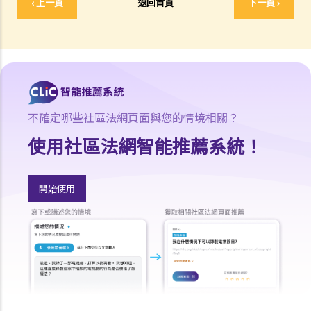
‹ 上一頁
返回首頁
下一頁 ›
5. 如法庭向 T先生頒布破產令，他會面對甚麼後果？
6. 破產會否影響T先生的工作？
7. 如T先生攜同100,000元現金潛逃往中國，他可能要承受甚麼法律責
任？
8.如T先生將其私家車送給兄長，他可能要承受甚麼法律責任？
9. 當法庭向T先生頒布破產令後，ABC銀行可採取甚麼行動?
不確定哪些社區法網頁面與您的情境相關？
10. T先生的破產令幾時會被解除？
使用社區法網智能推薦系統！
11. T先生可否向法庭申請提早解除破產令?
個人自願安排（或稱「債務重組」）
開始使用
1.如債務人不想為欠債而破產，是否有其他選擇？
2. 個人自願安排"IVA"有甚麼好處？（附有IVA申請程序簡介）
3. IVA建議書應包含甚麼內容？
4. 如IVA建議書獲得通過，債務人將會承擔甚麼後果？
5. 舉例說明
1. 以M小姐之個案而言，IVA如何比破產優勝？