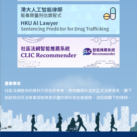
5. 我是某公司之董事及小股東 ，而 公司大股東一向將本人摒除於公司
管理層之外。我能否提出清盤呈請？
6. 我知道有另一位債權人已經提交將該公司清盤的呈請書，我是否仍需
提交另一份呈請書？如果不需要，我還有甚麼選擇？
7. 本公司收到還債要求書並限定須於21日內支付款額，但我們堅決否認
拖欠對方任何款額。有何方法可以保護公司利益？
8. 本公司已致函債權人要求撤回對本公司的還債要求書 ，惟我們未收到
對方任何回覆。21日期限已過，而我們擔心對方會隨時提出清盤呈請，
我們有何選擇？ 閣下可向法庭申請禁制令制止債權人提出清盤呈請。但
在取得禁制令前，閣下必須能夠提出實質理據就有關索償提出爭議 。
重要事項
C.查詢清盤記錄
社區法網提供的資料只供初步參考，而有關資料並非正式法律意見。閣下
如欲就任何法律事項取得更詳盡的資料或支援服務，須諮詢閣下的律師。
D. 提交清盤呈請書後之影響
1. 能否恢復被凍結的公司銀行賬戶？
2. 本公司認為清盤呈請人追索的債務並不屬實，我們在清盤呈請聆訊前
有何其他對策？
3.我是某公司的債權人，而該公司拒絕償付債務。我亦有理據相信該公