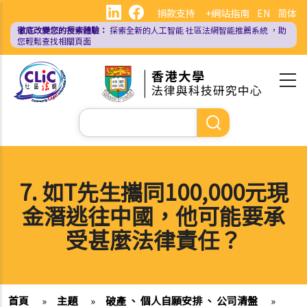
移
捐款支持
+網站指南
EN
简体
至
徹底改變您的搜索體驗：
探索全新的人工智能
社區法網智能推薦系統
，助
主
您輕鬆查找相關頁面
內
容
Search
7. 如T先生攜同100,000元現
金潛逃往中國，他可能要承
受甚麼法律責任？
首頁
»
主題
»
破產 、 個人自願安排 、 公司清盤
»