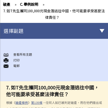
破產
»
C. 舉例說明
»
7. 如T先生攜同100,000元現金潛逃往中國，他可能要承受甚麼法
律責任？
選擇副題
破產
A. 破產訴訟簡介
查看所有主題
打印
B. 問與答
電郵
1. 破產訴訟是否只可以由債權人提出？（附有提交訴訟文件的程序簡
介）
2. 破產管理署之主要職責是甚麼？
7. 如T先生攜同100,000元現金潛逃往中國，
3.我可否於破產管理署找到某人之破產紀錄？
他可能要承受甚麼法律責任？
4. 破產會帶來甚麼後果？
5. 破產人是否需要交出所有收入予受託人？
根據《
破產條例
》
第135條
，任何人如已被判定破產，而在他們提出或