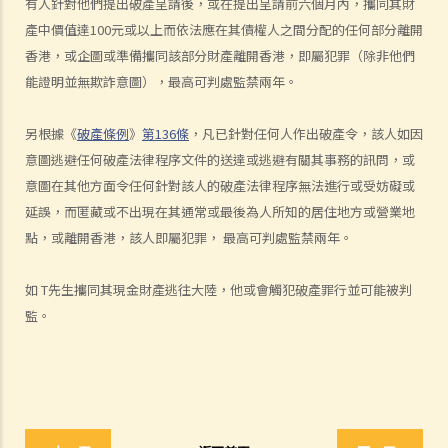
6. 在破產令頒布後，破產人必須履行甚麼義務或工作？他們亦須避免進
有人針對他們提出破產呈請後，或在提出呈請前六個月內，攜同其財
行甚麼活動？
產中價值達100元或以上而依法應在其債權人之間分配的任何部分離開
7. 當法庭頒布破產令後，債權人可採取甚麼行動？
香港，或企圖或準備攜同該部分財產離開香港，即屬犯罪（除非他們
能證明並無欺詐意圖），最高可判處監禁兩年。
8. 出售破產人資產後的償付順序是如何？
9. 如果我被拖欠薪金，我可否向老闆提出破產訴訟？
另根據《
破產條例
》
第136條
，凡已針對任何人作出破產令，該人如因
10. 破產人於何時才能獲法庭解除破產令？當破產令解除後，破產人是
意圖逃避任何破產法律程序文件的送達或逃避有關其事務的訊問，或
否仍需要償還債項？
意圖在其他方面令任何針對該人的破產法律程序無法進行或受妨礙或
11. 破產訴訟可牽涉到甚麼刑事罪行？
延誤，而匿藏或不出現在其通常或最後為人所知的居住地方或營業地
C. 舉例說明
點，或離開香港，該人即屬犯罪， 最高可判處監禁兩年。
1. ABC銀行可否於現階段提出破產呈請？
2.如法定要求償債書不能送交到T先生手上，又或他蓄意逃避接收此償債
如 T先生攜同其現金財產逃往大陸，他或會觸犯破產罪行並可能被判
書，ABC銀行可採取甚麼行動？
監。
3. 除必須有效地將法定要求償債書送交 T先生，ABC銀行還須符合甚麼
條件才可提交破產呈請書？
4. 於破產呈請之法庭聆訊中，T先生表示因長期逗留於中國大陸，而沒
有收到法定要求償債書，並只於聆訊前兩日才收到有關破產呈請書。T
先生可否藉此向法庭請求暫停或撤銷訴訟？