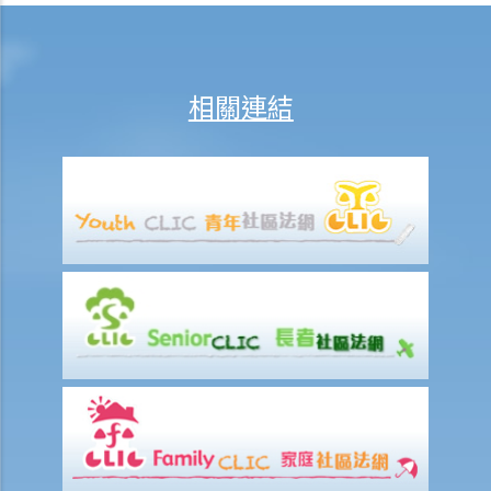
2.於 IVA申請過程中，M小姐需要做些甚麼工作？
3. M小姐之 IVA建議書應包含甚麼內容？
4. 債權人會議之過程是怎樣？
5.如M小姐之 IVA建議書獲通過，她需要承擔甚麼責任？
相關連結
6. 債權人會議中之議決能否被推翻？
7.於IVA之執行期間，M小姐可否避免面對破產訴訟？
公司清盤
A. 哪類公司可被清盤？
1. 就上述問題，倘若「ABC 貿易公司」拒絕償還所欠債務，我可否針對
此公司而提交清盤呈請書 ？
B.提交清盤呈請書時要注意之事項
1. 提交清盤呈請書之程序簡述
2.清盤呈請書應包含哪些內容？
3. 我已就債項問題獲得法庭之判決，惟該公司仍然拒絕還債。我應否提
出清盤呈請？
4. 除債權人外，還有何人可提出清盤呈請？