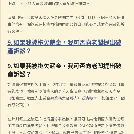
小時） 。呈請人須透過律師或大律師進行訊問。
法庭可進一步命令破產人在某限期之內（例如21日），向呈請人提供
由他管有、保管或在其權力範圍內而又與自己的交易或財產有關的所
有文件。
9. 如果我被拖欠薪金，我可否向老闆提出破
產訴訟？
9. 如果我被拖欠薪金，我可否向老闆提出破
產訴訟？
如僱員被僱主拖欠工資、代通知金、遣散費或其他根據合約條款可享
有的款項，僱員可以債權人的身分入稟法庭申請對僱主頒布破產令
（如僱主是獨立人士或合夥業務之合夥人）或
清盤令
（如僱主是一間
有限公司）。
在針對僱主之破產令或清盤令發出後，僱員可比其他債權人優先從僱
主的資產中獲支欠薪、代通知金及遣散費（但不超過法定之優先償還
上限）。以欠薪為 例子，僱員可就自己向僱主提供的服務而優先追討