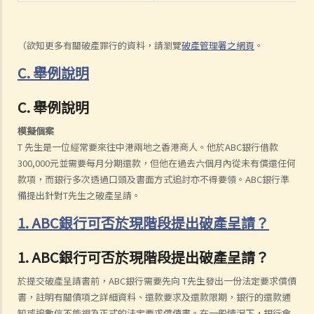
（欲知更多有關破產罪行的資料，請瀏覽
破產管理署之網頁
。
C. 舉例說明
C. 舉例說明
模擬個案
T 先生是一位經常要來往中港兩地之香港商人。他於ABC銀行借款
300,000元並需要每月分期還款，但他在過去六個月內從未有償還任何
款項，而銀行多次透過口頭及書面方式追討亦不得要領。ABC銀行準
備提出針對T先生之破產呈請。
1. ABC銀行可否於現階段提出破產呈請？
1. ABC銀行可否於現階段提出破產呈請？
於提交破產呈請書前，ABC銀行需要先向 T先生發出一份法定要求償債
書，註明有關債項之詳細資料、還款要求及還款限期，銀行的還款通
知或追數信不能視為正式的法定要求償債書。在一般情況下，銀行會