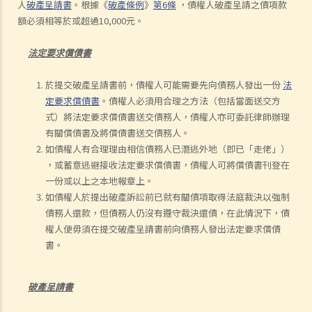
人
破產呈請書
。根據《
破產條例
》
第6條
，債權人破產呈請之債項款
額必須相等於或超過10,000元。
法定要求償債書
於提交破產呈請書前，債權人可能需要先向債務人發出一份
法
定要求償債書
。債權人必須用合理之方法（包括當面送交方
式）將法定要求償債書送交債務人，債權人亦可委託律師辦理
有關償債書及將償債書送交債務人。
如債權人有合理理由相信債務人已潛逃外地（即已「走佬」）
，或蓄意逃避接收法定要求償債書，債權人可將償債書刊登在
一份或以上之本地報章上。
如債權人於提出破產訴訟前已就有關債項取得法庭裁決以強制
債務人還款，但債務人仍沒有遵守裁決還債，在此情況下，債
權人便毋須在提交破產呈請書前向債務人發出法定要求償債
書。
破產呈請書