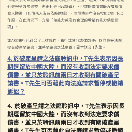
刊登報章方式送交，則由刊登日起計算），但該份償債書既沒有獲債
務人遵從 （即債務人沒有依時還錢），而償債書亦沒有按照規則予以
作廢，在此情況下，方屬「無能力或沒有合理的希望有能力償還債
項」。
如ABC銀行已符合了上述條件，銀行或其代表律師便可以向高等法院
提交破產呈請書，並將呈請書之法庭蓋印副本送交 T先生。
4. 於破產呈請之法庭聆訊中，T先生表示因長
期逗留於中國大陸，而沒有收到法定要求償
債書，並只於聆訊前兩日才收到有關破產呈
請書。T先生可否藉此向法庭請求暫停或撤銷
訴訟？
4. 於破產呈請之法庭聆訊中，T先生表示因長
期逗留於中國大陸，而沒有收到法定要求償
債書，並只於聆訊前兩日才收到有關破產呈
請書。T先生可否藉此向法庭請求暫停或撤銷