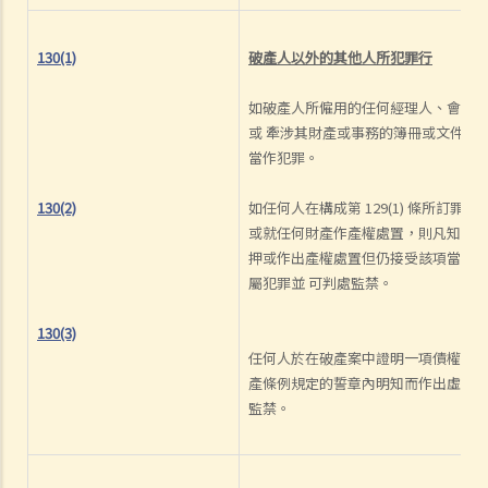
130(1)
破產人以外的其他人所犯罪行
如破產人所僱用的任何經理人、會計
或 牽涉其財產或事務的簿冊或文件，
當作犯罪。
130(2)
如任何人在構成第 129(1) 條所訂
或就任何財產作產權處置，則凡知悉
押或作出產權處置但仍接受該項當押
屬犯罪並 可判處監禁。
130(3)
任何人於在破產案中證明一項債權時
產條例規定的誓章內明知而作出虛假
監禁。