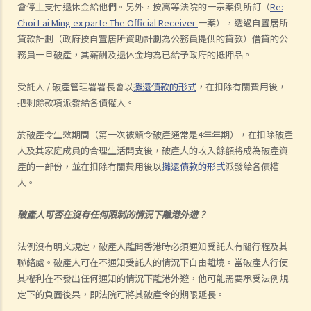
會停止支付退休金給他們。另外，按高等法院的一宗案例所訂（
Re:
Choi Lai Ming ex parte The Official Receiver
一案），透過自置居所
貸款計劃（政府按自置居所資助計劃為公務員提供的貸款）借貸的公
務員一旦破產，其薪酬及退休金均為已給予政府的抵押品。
受託人 / 破產管理署署長會以
攤還債款的形式
，在扣除有關費用後，
把剩餘款項派發給各債權人。
於破產令生效期間（第一次被頒令破產通常是4年年期），在扣除破產
人及其家庭成員的合理生活開支後，破產人的收入餘額將成為破產資
產的一部份，並在扣除有關費用後以
攤還債款的形式
派發給各債權
人。
破產人可否在沒有任何限制的情況下離港外遊？
法例沒有明文規定，破產人離開香港時必須通知受託人有關行程及其
聯絡處。破產人可在不通知受託人的情況下自由離境。當破產人行使
其權利在不發出任何通知的情況下離港外遊，他可能需要承受法例規
定下的負面後果，即法院可將其破產令的期限延長。