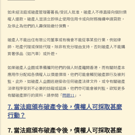
如未經法庭或破產管理署署長/受託人批准，破產人不得直接向個別債
權人還款。破產人並須立即停止使用信用卡或向財務機構申請貸款，
及停止為他們的人壽保險繳付保費。
破產人不能出任有限公司董事或有機會不能從事某些行業，例如律
師、地產代理或保險代理。除非有充分理由支持，否則破產人不能購
買奢侈品（如汽車）或外遊。
如果破產人企圖或準備攜同他們的個人財產離開香港，而有關財產本
應用作分配給各債權人以償還債項，他們可能會觸犯破產罪行及被判
監。此外，如破產人企圖逃避接收任何破產法律文件，或令有關破產
法律程序受到不必要的妨礙或延誤，他們亦可能會被判監。欲知更多
有關破產罪行的資料，請參閱「
問題1
1
」。
7. 當法庭頒布破產令後，債權人可採取甚麼
行動？
7. 當法庭頒布破產令後，債權人可採取甚麼