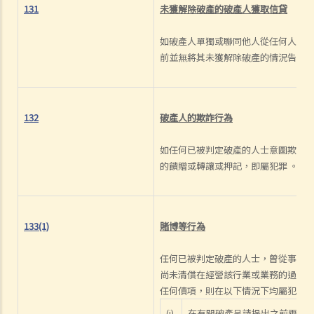
131
未獲解除破產的破產人獲取信貸
如破產人單獨或聯同他人從任何人獲得 
前並無將其未獲解除破產的情況告知
132
破產人的欺詐行為
如任何已被判定破產的人士意圖欺詐
的饋贈或轉讓或押記，即屬犯罪 。
133(1)
賭博等行為
任何已被判定破產的人士，曾從事任
尚未清償在經營該行業或業務的過程
任何債項，則在以下情況下均屬犯罪：
(i)
在有關破產呈請提出之前兩年