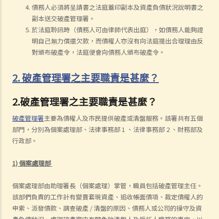
債務人必須將呈請書之法庭蓋印副本及資產負債狀況說明書之
副本送交破產管理署。
於法庭聆訊時（債務人可由律師代表出庭），如債務人能夠證
明自己無力償還欠款，而債權人亦沒有向法庭提出合理理由反
對頒布破產令，法庭便會向債務人頒布破產令。
2. 破產管理署之主要職責是甚麼？
2.破產管理署之主要職責是甚麼？
破產管理署
主要為債權人及市民提供破產或清盤服務。該署共有五個
部門，分別為個案處理部、法律事務部 1 、法律事務部 2 、財務部及
行政部。
1) 個案處理部
個案處理部由助理署長（個案處理）掌管，職員包括破產管理主任。
該部們負責的工作計有變賣套現資產、追收帳面債項、裁定債權人的
申索、派發債款、調查破產 / 清盤的原因、債務人或公司的操守及資