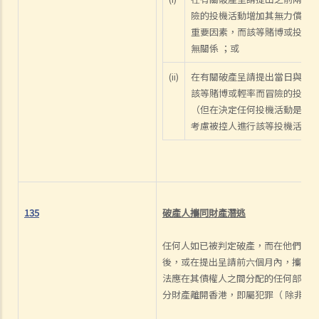
險的投機活動增加其無力償債
重要因素，而該等賭博或投機
無關係 ；或
(ii)
在有關破產呈請提出當日與破
該等賭博或輕率而冒險的投機
（但在決定任何投機活動是否
考慮被控人進行該等投機活動
135
破產人攜
同財產潛逃
任何人如已被判定破產，而在他們提
後，或在提出呈請前六個月內，攜同其財產
法應在其債權人之間分配的任何部分
分財產離開香港，即屬犯罪（ 除非