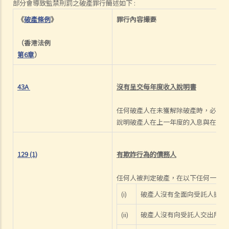
部分會導致監禁刑罰之破產罪行簡述如下 :
《
破產條例
》
罪行內容撮要
（香港法例
第6章
）
43A
沒有呈交每年度收入說明書
任何破產人在未獲解除破產時，必須
說明破產人在上一年度的入息與在該
129 (1)
有欺詐行為的債務人
任何人被判定破產，在以下任何一種情
(i)
破產人沒有全面向受託人披露
(ii)
破產人沒有向受託人交出所有在