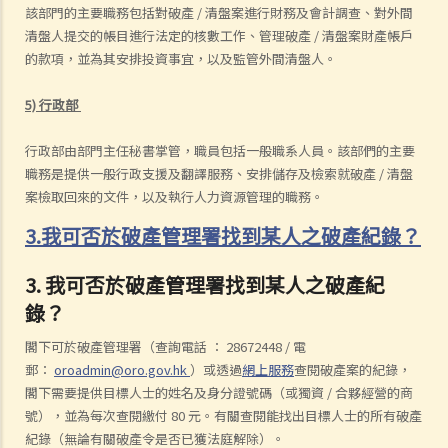
該部門的主要職務包括對破產 / 清盤案進行財務及會計調查、對外間
清盤人提交的帳目進行法定的核數工作、管理破產 / 清盤案財產帳戶
的款項，並為其安排投資事宜，以及監管外間清盤人。
5) 行政部
行政部由部門主任秘書掌管，職員包括一般職系人員。該部們的主要
職務是提供一般行政支援及翻譯服務、安排儲存及檢索就破產 / 清盤
案檢取回來的文件，以及執行人力資源管理的職務。
3.我可否於破產管理署找到某人之破產紀錄？
3. 我可否於破產管理署找到某人之破產紀
錄？
閣下可於破產管理署（查詢電話 ： 28672448 / 電
郵：
oroadmin@oro.gov.hk
）或透過
網上服務
查閱破產案的紀錄，
閣下需要提供目標人士的姓名及身分證號碼（或獨資 / 合夥經營的商
號），並為每次查閱繳付 80 元。有關查閱能找出目標人士的所有破產
紀錄（無論有關破產令是否已獲法庭解除）。