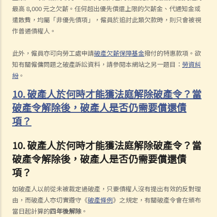
最高 8,000 元之欠薪。任何超出優先償還上限的欠薪金、代通知金或
遣散費，均屬「非優先債項」，僱員於追討此類欠款時，則只會被視
作普通債權人。
此外，僱員亦可向勞工處申請
破產欠薪保障基金
撥付的特惠款項。欲
知有關僱傭問題之破產訴訟資料，請參閱本網站之另一題目：
勞資糾
紛
。
10. 破產人於何時才能獲法庭解除破產令？當
破產令解除後，破產人是否仍需要償還債
項？
10. 破產人於何時才能獲法庭解除破產令？當
破產令解除後，破產人是否仍需要償還債
項？
如破產人以前從未被裁定過破產，只要債權人沒有提出有效的反對理
由，而破產人亦切實遵守《
破產條例
》之規定，有關破產令會在頒布
當日起計算的
四年後解除
。