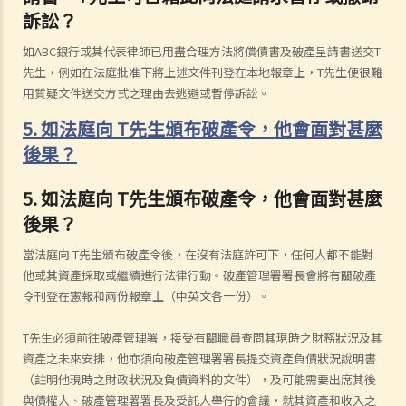
訴訟？
如ABC銀行或其代表律師已用盡合理方法將償債書及破產呈請書送交T
先生，例如在法庭批准下將上述文件刊登在本地報章上，T先生便很難
用質疑文件送交方式之理由去逃避或暫停訴訟。
5. 如法庭向 T先生頒布破產令，他會面對甚麼
後果？
5. 如法庭向 T先生頒布破產令，他會面對甚麼
後果？
當法庭向 T先生頒布破產令後，在沒有法庭許可下，任何人都不能對
他或其資產採取或繼續進行法律行動。破產管理署署長會將有關破產
令刊登在憲報和兩份報章上（中英文各一份）。
T先生必須前往破產管理署，接受有關職員查問其現時之財務狀況及其
資產之未來安排，他亦須向破產管理署署長提交資產負債狀況說明書
（註明他現時之財政狀況及負債資料的文件），及可能需要出席其後
與債權人、破產管理署署長及受託人舉行的會議，就其資產和收入之