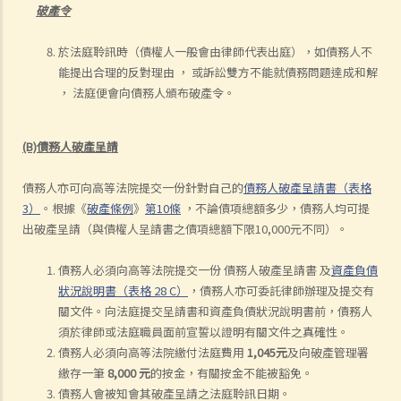
破產令
於法庭聆訊時（債權人一般會由律師代表出庭），如債務人不
能提出合理的反對理由 ， 或訴訟雙方不能就債務問題達成和解
， 法庭便會向債務人頒布破產令。
(B)債務人破產呈請
債務人亦可向高等法院提交一份針對自己的
債務人破產呈請書（表格
3）
。根據《
破產條例
》
第10條
，不論債項總額多少，債務人均可提
出破產呈請（與債權人呈請書之債項總額下限10,000元不同）。
債務人必須向高等法院提交一份 債務人破產呈請書 及
資產負債
狀況說明書（表格 28 C）
，債務人亦可委託律師辦理及提交有
關文件。向法庭提交呈請書和資產負債狀況說明書前，債務人
須於律師或法庭職員面前宣誓以證明有關文件之真確性。
債務人必須向高等法院繳付法庭費用
1,045元
及向破產管理署
繳存一筆
8,000 元
的按金，有關按金不能被豁免。
債務人會被知會其破產呈請之法庭聆訊日期。