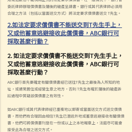
委託律師辦理償債書及隨後的破產呈請書。銀行或其代表律師必須用
合理之方法（包括以當面送交方式）將法定要求償債書送交 T先生。
2.如法定要求償債書不能送交到T先生手上，
又或他蓄意逃避接收此償債書，ABC銀行可
採取甚麼行動？
2. 如法定要求償債書不能送交到T先生手上，
又或他蓄意逃避接收此償債書，ABC銀行可
採取甚麼行動？
ABC銀行首先要確定有關償債書經已送往T先生之最後為人所知的地
址，或通常居住或經營生意之地方，否則 T先生有權於隨後的破產訴
訟過程中質疑該償債書之有效性。
如ABC銀行或其代表律師經已重複地以郵寄或當面送交方式送交償債
書，而他們有合理因由相信T先生已潛逃外地或蓄意逃避接收有關償債
書，他們可將償債書刊登在一份或以上之本地報章上，法庭亦可能會
接受此為合理之送交方式。