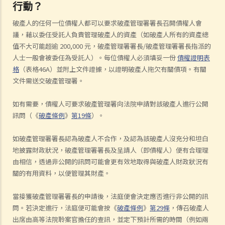
行動？
破產人的任何一位債權人都可以要求破產管理署署長召開債權人會
議，藉以委任受託人負責管理破產人的資產（如破產人所有的資產總
值不大可能超逾
200,000
元，破產管理署署長
/
破產管理署署長指派的
人士一般會被委任為受託人）。每位債權人必須填妥一份
債權證明表
格
（表格
46A
）並附上文件證據，以證明破產人拖欠有關債項。有關
文件需送交破產管理署
。
如有需要，債權人可要求破產管理署向法院申請對該破產人進行公開
訊問（《
破產條例
》
第19條
）。
如破產管理署署長認為破產人不合作，及認為該破產人沒充分和坦白
地披露財政狀況，破產管理署署長及呈請人（即債權人）便有合理理
由相信，透過非公開的訊問可能會更有效地取得與破產人財政狀況有
關的有用資料，以便管理其財產。
當接獲破產管理署署長的申請後，法庭便會決定應否進行非公開的訊
問。若決定進行，法庭便可能會按《
破產條例
》
第29條
，傳召破產人
出席由高等法院聆案官擔任的查訊，並定下預計所需的時間（例如兩