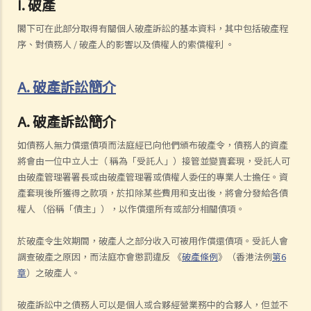
I. 破產
閣下可在此部分取得有關個人破產訴訟的基本資料，其中包括破產程
序、對債務人 / 破產人的影響以及債權人的索償權利 。
A. 破產訴訟簡介
A.
破產訴訟簡介
如債務人無力償還債項而法庭經已向他們頒布破產令，債務人的資產
將會由一位中立人士（ 稱為「受託人」）接管並變賣套現，受託人可
由破產管理署署長或由破產管理署或債權人委任的專業人士擔任。資
產套現後所獲得之款項，於扣除某些費用和支出後，將會分發給各債
權人 （俗稱「債主」），以作償還所有或部分相關債項。
於破產令生效期間，破產人之部分收入可被用作償還債項。受託人會
調查破產之原因，而法庭亦會懲罰違反 《
破產條例
》（香港法例
第6
章
）之破產人。
破產訴訟中之債務人可以是個人或合夥經營業務中的合夥人，但並不