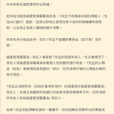
未來安排及還款事項作出商議。
如未經法庭或破產管理署署長批准，T先生不得直接向個別債權人（包
括ABC銀行）還款，並須立即停止使用信用卡或向財務機構申請貸
款，以及停止為其人壽保險繳付保費。
除非有充分理由支持，否則 T先生不能購買奢侈品（如汽車）或外
遊。
破產管理署署長 / 受託人會接管 T先生的資產和收入，在必要情況下，
受託人或破產管理署職員有權進入他的居所進行檢查。 T先生的公積
金（如有）會被視為其資產的一部分，但亦須視乎個別公積金計劃的
條文而定。
T先生必須把所有（包括於香港和海外）的資產移交破產管理署署長 /
受託人，及提交有關資料如銀行月結單或營商帳簿等文件，他亦須將
所有收入告知破產管理署署長/ 受託人。
如果 T先生和配偶聯名擁有一層樓宇，他就該聯名物業所佔的業權或