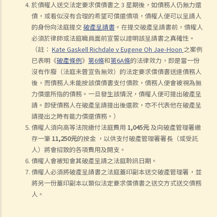
於債權人送交法定要求償債書之 3 星期後，如債務人仍無力還
債，或看似沒有合理的希望可償還債項，債權人便可以呈請人
的身份向法庭提交
破產呈請書
。在提交破產呈請書前，債權人
必須於律師或法庭職員面前宣誓以證明該呈請書之真確性。
（註：
Kate Gaskell Richdale v Eugene Oh Jae-Hoon
之案例
已表明《
破產條例
》
第6條
和
第6A條
的法律效力，即是當一份
沒有作廢（法庭未曾宣告無效）的法定要求償債書送達債務人
後，而債務人未能按該償債書支付債款，債務人便會被視為無
力償還所指的債務。一旦發生該情況，債權人便可提出破產呈
請。即使債務人在破產呈請提出後還款，亦不代表他在破產呈
請提出之時有能力償還債務。）
債權人須向高等法院繳付法庭費用
1,045元
及向破產管理署繳
存一筆
11,250元
的按金 ，以供支付破產管理署署長（或受託
人）將會招致的各項費用及開支。
債權人會被知會其破產呈請之法庭聆訊日期。
債權人必須將破產呈請書之法庭蓋印副本送交破產管理署，並
將另一份蓋印副本以類似法定要求償債書之送交方式送交債務
人。