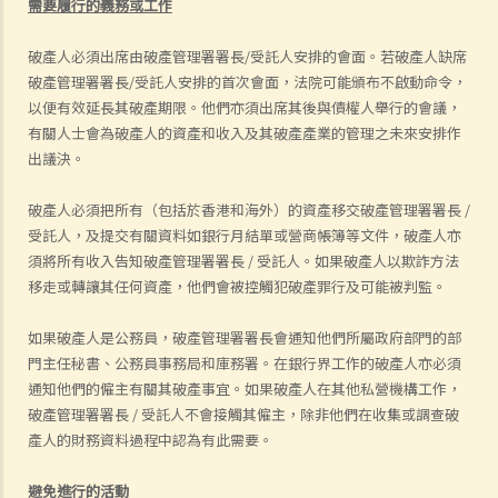
需要履行的義務或工作
破產人必須出席由破產管理署署長/受託人安排的會面。若破產人缺席
破產管理署署長/受託人安排的首次會面，法院可能頒布不啟動命令，
以便有效延長其破產期限。他們亦須出席其後與債權人舉行的會議，
有關人士會為破產人的資產和收入及其破產產業的管理之未來安排作
出議決。
破產人必須把所有（包括於香港和海外）的資產移交破產管理署署長 /
受託人，及提交有關資料如銀行月結單或營商帳簿等文件，破產人亦
須將所有收入告知破產管理署署長 / 受託人。如果破產人以欺詐方法
移走或轉讓其任何資產，他們會被控觸犯破產罪行及可能被判監。
如果破產人是公務員，破產管理署署長會通知他們所屬政府部門的部
門主任秘書、公務員事務局和庫務署。在銀行界工作的破產人亦必須
通知他們的僱主有關其破產事宜。如果破產人在其他私營機構工作，
破產管理署署長 / 受託人不會接觸其僱主，除非他們在收集或調查破
產人的財務資料過程中認為有此需要。
避免進行的活動