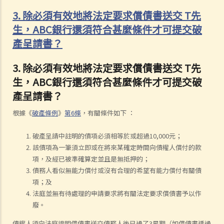
3. 除必須有效地將法定要求償債書送交 T先
生，ABC銀行還須符合甚麼條件才可提交破
產呈請書？
3. 除必須有效地將法定要求償債書送交 T先
生，ABC銀行還須符合甚麼條件才可提交破
產呈請書？
根據《
破產條例
》
第6條
，有關條件如下 ：
破產呈請中註明的債項必須相等於或超過10,000元；
該債項為一筆須立即或在將來某確定時間向債權人償付的款
項，及經已被準確算定並且是無抵押的；
債務人看似無能力償付或沒有合理的希望有能力償付有關債
項；及
法庭並無有待處理的申請要求將有關法定要求償債書予以作
廢。
債權人須向法庭證明償債書送交債務人後已過了3星期（如償債書透過