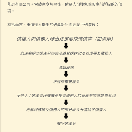
能是有限公司。當破產令解除後，債務人可獲免除破產前所招致的債
項。
概括而言，由債權人提出的破產訴訟將經歷下列階段：
債權人向債務人發出法定要求償債書（如適用）
向法庭提交破產呈請書及將其送達破產管理署及債務人
法庭聆訊
法庭頒布破產令
受託人 / 破產管理署署長接管債務人的資產並將其變賣套現
將套現款項及債務人的部分收入分發給各債權人
解除破產令