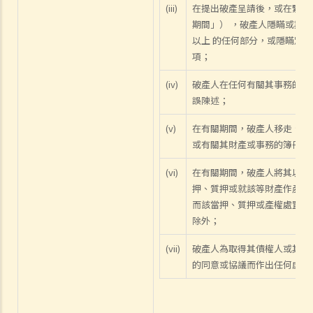
(iii)
在提出破產呈請後，或在緊接提
期間」） ，破產人隱瞞或欺詐地
以上 的任何部分，或隱瞞別人
項；
(iv)
破產人在任何有關其事務的陳
誤陳述；
(v)
在有關期間，破產人移走、隱
或有關其財產或事務的簿冊或
(vi)
在有關期間，破產人將其以信
押、質押或就該等財產作產權
而該當押、質押或產權處置是
除外；
(vii)
破產人為取得其債權人或其任
的同意或協議而作出任何虛假陳