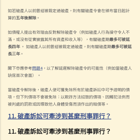
如若破產人以前曾經被裁定過破產，則有關破產令會在頒布當日起計
算的
五年後解除
。
如債權人提出有效理由反對解除破產令（例如破產人行為操守令人不
滿，或沒有從實披露其所有資產和收入等），有關破產期
最多可被延
長四年
。 如破產人以前曾經被裁定過破產，則有關破產期
最多可被延
長三年
。
閣下亦應參考
問題4
，以了解延遲解除破產令的可能性（例如當破產人
缺席首次會面） 。
當破產令解除後，破產人便可獲免除所有於破產訴訟中可予證明的債
項，但下列債項不會被免除：以欺詐方法招致的債項、因觸犯法例而
被判處的罰款或因導致他人身體受傷而須作出的賠償等。
11. 破產訴訟可牽涉到甚麼刑事罪行？
11. 破產訴訟可牽涉到甚麼刑事罪行？