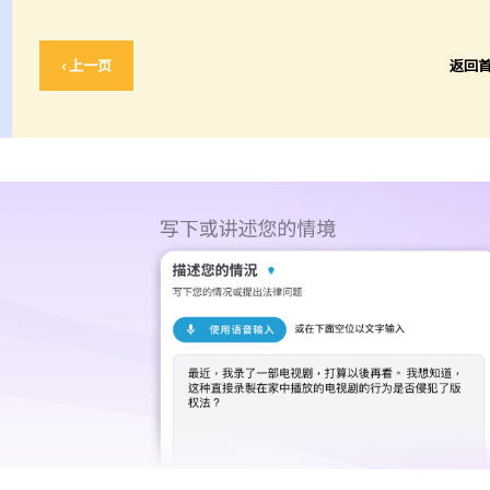
‹ 上一页
返回