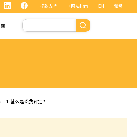
捐款支持
+网站指南
EN
繁體
搜
法网
索
»
1. 甚么是讼费评定？