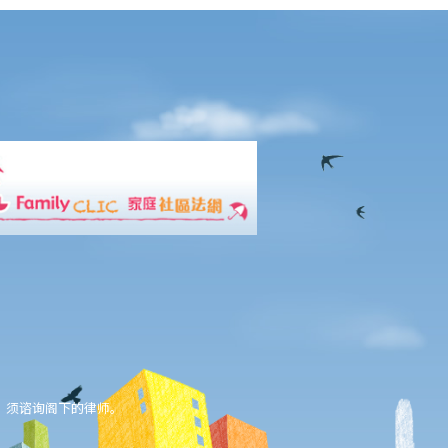
，须谘询阁下的律师。