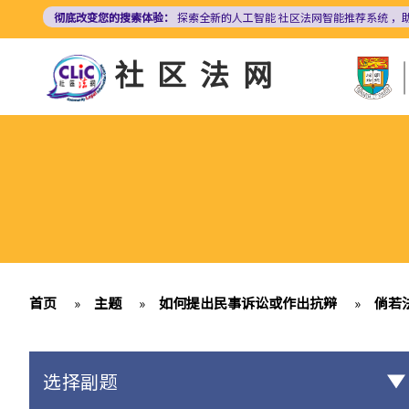
跳
彻底改变您的搜索体验：
探索全新的人工智能
社区法网智能推荐系统
，
转
到
社区法网
主
要
内
容
首页
»
主题
»
如何提出民事诉讼或作出抗辩
»
倘若
选择副题