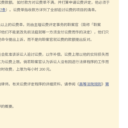
费款额。 如付款方对讼费单不满，并打算申请讼费评定，他必须于
7条
）。讼费单指收款方详列了全部追讨讼费的项目的清单。
 万元以上的讼费单，则由主理讼费评定事务的聆案官（简称「聆案
即他们不能更改先前法庭就哪一方须支付讼费而作的决定），他们只
费命令提出上诉，而不是向聆案官就讼费的款额提出反对。
能会批准该诉讼人追讨讼费，以作补偿。讼费上限以他的实际损失而
二为讼费上限。倘若聆案官认为诉讼人没有因进行法律程序的工作而
收费，上限为每小时 200 元。
询律师。有关讼费评定程序的详细资料，请参阅《
高等法院规则
》
第
序的概要。