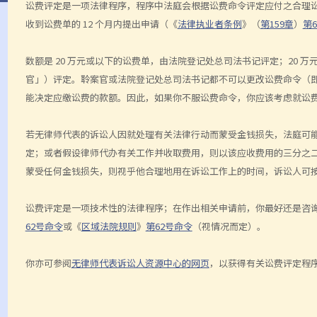
讼费评定是一项法律程序，程序中法庭会根据讼费命令评定应付之合理讼
收到讼费单的 12 个月内提出申请（《
法律执业者条例
》（
第159章
）
第6
数额是 20 万元或以下的讼费单，由法院登记处总司法书记评定；20
官」）评定。聆案官或法院登记处总司法书记都不可以更改讼费命令（
能决定应缴讼费的款额。因此，如果你不服讼费命令，你应该考虑就讼
若无律师代表的诉讼人因就处理有关法律行动而蒙受金钱损失，法庭可
定；或者假设律师代办有关工作并收取费用，则以该应收费用的三分之
蒙受任何金钱损失，则视乎他合理地用在诉讼工作上的时间，诉讼人可按时
讼费评定是一项技术性的法律程序；在作出相关申请前，你最好还是咨
62号命令
或《
区域法院规则
》
第62号命令
（视情况而定）。
你亦可参阅
无律师代表诉讼人资源中心的网页
，以获得有关讼费评定程