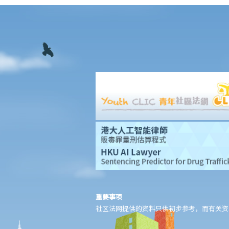
1. 法官会否考虑到无律师代表诉讼人在理解法庭程序方面处于不利
地位，而向他们提供法律意见？
2. 我可以请朋友代表我在法庭上发言吗？
6. 如果精神上无行为能力的人或未成年人要展开诉讼，该怎么办？
7. 如何在区域法院或高等法院向他人展开民事诉讼？
8. 如果我打算在区域法院或高等法院向某人提出诉讼，我应以传讯
令状(writ of summons)还是以原诉传票(originating summons)展开
法律程序？
9. 如何以传讯令状展开民事诉讼？
10. 如何以原诉传票展开民事诉讼？
11. 我能否针对某人展开民事诉讼：(a) 即使该人没有永久地址？(b)
即使该人通常居于香港以外地区？(c) 即使该人失踨？(d) 即使该人
名字不详？
12. 甚么是状书？ 原告人和被告人在状书的阶段需要送达哪些文
重要事项
件？
社区法网提供的资料只供初步参考，而有关资
13. 草拟一份优秀的状书的基本原则是甚么？
14. 如果原告人由于预期被告人提议和解会作出还价而夸大其申索金