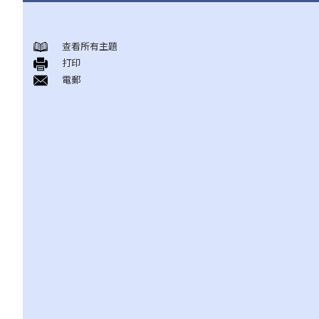
甚么是民事诉讼？
展开民事诉讼前应当考虑的事项
查看所有主題
打印
1. 我可以不提出诉讼而解决纠纷吗？
電郵
2. 我是否有充分的法律理据去展开民事诉讼？对方又可否在同一案
件中反过来起诉我？
3. 我如何及在何处可以获得法律意见或法律代表（包括免费或资助
的法律协助）？
4. 倘若我被判胜诉，我是否一定可以取得我想要的补偿？
5. 我有能力支付有关法律开支吗？
1. 为甚么即使我赢了官司，并且法院已经命令对方支付我的律师费
用，我的律师费用也不能全额报销？
2. 法院是否必须命令败诉一方全额支付胜诉一方的律师费用？ 有甚
么原因会导致法院作出不同的命令？
6. 我有时间应付诉讼吗？
7. 展开民事诉讼是否有期限？