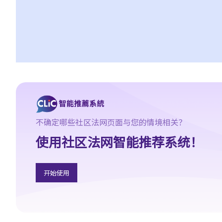
8. 如果我要展开民事诉讼，将要面对甚么风险？我能否承受这些风
险？
9. 如果我不介意花费时间和金钱，即使我的案件的法律理据很弱，
我是否可以只是为了给被告人带来麻烦而展开民事诉讼？
10. 在一般民事诉讼中可以作出甚么申索？ 未经算定的损害赔偿有
哪些例子？ 除了一笔过赔偿（经算定或未经算定）外，在民事诉讼
中是否还有其他的申索？
11. 哪些民事案件的数据可以公开？ 是否所有证据、文件或证人陈
述书都可供公众查阅？
不确定哪些社区法网页面与您的情境相关？
如何展开民事诉讼
使用社区法网智能推荐系统！
1. 劳资审裁处会处理甚么民事案件？
2. 小额钱债审裁处会处理甚么民事案件？
3. 区域法院会处理甚么民事案件？
开始使用
4. 高等法院原讼法庭会处理甚么民事案件？
5. 我是否需要聘用律师处理我的案件？若与讼一方是有限公司，情
况是否不同？