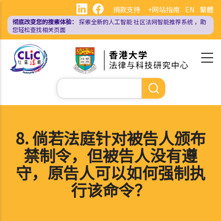
跳
捐款支持
+网站指南
EN
繁體
转
彻底改变您的搜索体验：
探索全新的人工智能
社区法网智能推荐系统
，助
到
您轻松查找相关页面
主
要
内
容
搜
索
8. 倘若法庭针对被告人颁布
禁制令，但被告人没有遵
守，原告人可以如何强制执
行该命令？