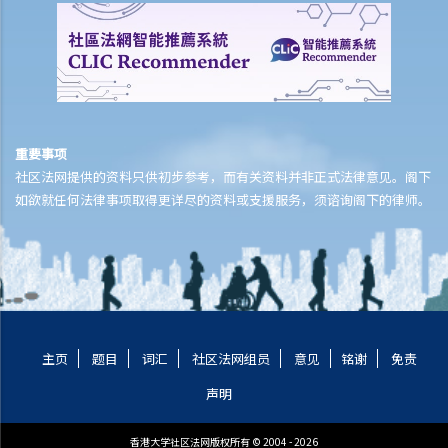
8. 我作为民事诉讼中的被告人，但我认为另一方才应该对原告人的申索
负上责任，我应该怎么办？
如何就民事案件的审讯作准备
1. 甚么是文件透露？
2. 甚么是交换证人陈述书？
重要事项
3. 有甚么关于专家证人的事项需要注意？我应否传召他们为我作证？
社区法网提供的资料只供初步参考，而有关资料并非正式法律意见。阁下
4. 于审讯前，法庭如何就案件的管理给予指示？
如欲就任何法律事项取得更详尽的资料或支援服务，须谘询阁下的律师。
5. 关于民事诉讼之进行过程，有甚么其他一般事项我应注意？
和解协议
A. 根据第 13A号命令缩短法律诉讼的程序 – 简介和目标
1. 适用范围
2. 作出承认
主页
题目
词汇
社区法网组员
意见
铭谢
免责
3. 作出承认的后续程序
声明
B. 「附带条款和解提议」及「附带条款付款」
C. 庭外和解
香港大学社区法网版权所有 © 2004 - 2026