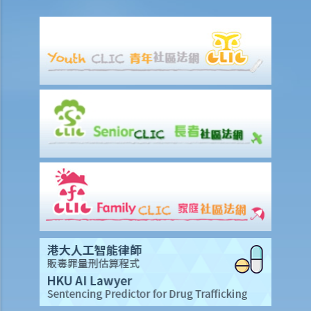
该人通常居于香港以外地区？(c) 即使该人失踨？(d) 即使该人名字不
详？
12. 甚么是状书？ 原告人和被告人在状书的阶段需要送达哪些文件？
13. 草拟一份优秀的状书的基本原则是甚么？
14. 如果原告人由于预期被告人提议和解会作出还价而夸大其申索金
额，会有甚么后果？
15. 我应该在甚么时候提交有关证据？ 我应该将其有关证据附上于申索
陈述书或原诉传票上吗？
如何就民事诉讼作出抗辩
1. 怎样计算将送达认收书送交法院存档的14天时限？
2. 作为被告人，我应否就向我展开的诉讼作抗辩？
3. 如果我决定不作出抗辩，该怎么办？
4. 如果我决定就案件作出抗辩，该怎么办？
5. 如被告人未有提交送达认收书或抗辩书，结果会怎样？
6. 如被告人提交抗辩书（和反申索书），情况会怎样？
7. 如果被告人认为他确实拖欠原告人部份款项，可以怎样做？