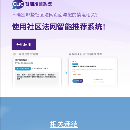
1. 劳资审裁处会处理甚么民事案件？
2. 小额钱债审裁处会处理甚么民事案件？
不确定哪些社区法网页面与您的情境相关？
3. 区域法院会处理甚么民事案件？
使用社区法网智能推荐系统！
4. 高等法院原讼法庭会处理甚么民事案件？
5. 我是否需要聘用律师处理我的案件？若与讼一方是有限公司，情况是
否不同？
开始使用
1. 法官会否考虑到无律师代表诉讼人在理解法庭程序方面处于不利地
位，而向他们提供法律意见？
2. 我可以请朋友代表我在法庭上发言吗？
6. 如果精神上无行为能力的人或未成年人要展开诉讼，该怎么办？
7. 如何在区域法院或高等法院向他人展开民事诉讼？
8. 如果我打算在区域法院或高等法院向某人提出诉讼，我应以传讯令状
(writ of summons)还是以原诉传票(originating summons)展开法律程
序？
9. 如何以传讯令状展开民事诉讼？
相关连结
10. 如何以原诉传票展开民事诉讼？
11. 我能否针对某人展开民事诉讼：(a) 即使该人没有永久地址？(b) 即使