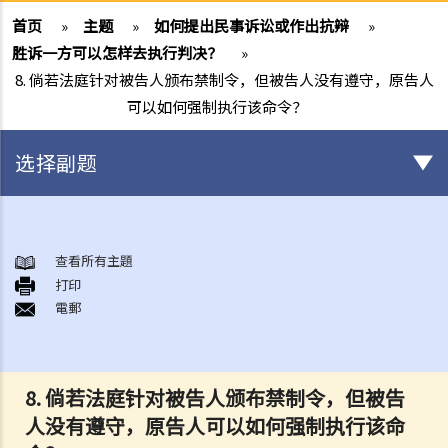
首页
»
主题
»
如何提出民事诉讼或作出抗辩
»
胜诉一方可以怎样去执行判决？
»
8. 倘若法庭针对被告人颁布禁制令，但被告人没有遵守，原告人
可以如何强制执行该命令？
选择副题
甚么是民事诉讼？
展开民事诉讼前应当考虑的事项
查看所有主題
1. 我可以不提出诉讼而解决纠纷吗？
打印
電郵
2. 我是否有充分的法律理据去展开民事诉讼？对方又可否在同一案件中
反过来起诉我？
3. 我如何及在何处可以获得法律意见或法律代表（包括免费或资助的法
律协助）？
8. 倘若法庭针对被告人颁布禁制令，但被告
4. 倘若我被判胜诉，我是否一定可以取得我想要的补偿？
人没有遵守，原告人可以如何强制执行该命
5. 我有能力支付有关法律开支吗？