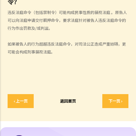
令？
1. 为甚么即使我赢了官司，并且法院已经命令对方支付我的律师费用，
违反法庭命令（包括禁制令）可能构成民事性质的藐视法庭 。原告人
我的律师费用也不能全额报销？
可以向法庭申请交付羁押命令，要求法庭针对被告人违反法庭命令的
2. 法院是否必须命令败诉一方全额支付胜诉一方的律师费用？ 有甚么原
行为作出罚款及/或判监。
因会导致法院作出不同的命令？
如果被告人的行为超越违反法庭命令，对司法公正造成严重妨碍，更
6. 我有时间应付诉讼吗？
可能会构成刑事藐视法庭。
7. 展开民事诉讼是否有期限？
8. 如果我要展开民事诉讼，将要面对甚么风险？我能否承受这些风险？
9. 如果我不介意花费时间和金钱，即使我的案件的法律理据很弱，我是
否可以只是为了给被告人带来麻烦而展开民事诉讼？
10. 在一般民事诉讼中可以作出甚么申索？ 未经算定的损害赔偿有哪些
例子？ 除了一笔过赔偿（经算定或未经算定）外，在民事诉讼中是否还
‹ 上一页
返回首页
下一页 ›
有其他的申索？
11. 哪些民事案件的数据可以公开？ 是否所有证据、文件或证人陈述书
都可供公众查阅？
如何展开民事诉讼