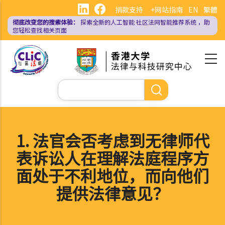
跳
捐款支持
+网站指南
EN
繁體
转
彻底改变您的搜索体验：
探索全新的人工智能
社区法网智能推荐系统
，助
到
您轻松查找相关页面
主
要
内
容
搜
索
1. 法官会否考虑到无律师代
表诉讼人在理解法庭程序方
面处于不利地位，而向他们
提供法律意见？