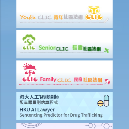
10. 如何以原诉传票展开民事诉讼？
11. 我能否针对某人展开民事诉讼：(a) 即使该人没有永久地址？(b) 即使
该人通常居于香港以外地区？(c) 即使该人失踨？(d) 即使该人名字不
详？
12. 甚么是状书？ 原告人和被告人在状书的阶段需要送达哪些文件？
13. 草拟一份优秀的状书的基本原则是甚么？
14. 如果原告人由于预期被告人提议和解会作出还价而夸大其申索金
额，会有甚么后果？
15. 我应该在甚么时候提交有关证据？ 我应该将其有关证据附上于申索
陈述书或原诉传票上吗？
如何就民事诉讼作出抗辩
1. 怎样计算将送达认收书送交法院存档的14天时限？
2. 作为被告人，我应否就向我展开的诉讼作抗辩？
3. 如果我决定不作出抗辩，该怎么办？
4. 如果我决定就案件作出抗辩，该怎么办？
5. 如被告人未有提交送达认收书或抗辩书，结果会怎样？