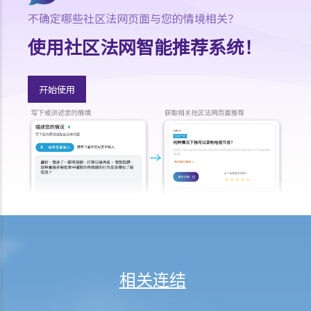
如何展开民事诉讼
不确定哪些社区法网页面与您的情境相关？
1. 劳资审裁处会处理甚么民事案件？
使用社区法网智能推荐系统！
2. 小额钱债审裁处会处理甚么民事案件？
3. 区域法院会处理甚么民事案件？
开始使用
4. 高等法院原讼法庭会处理甚么民事案件？
5. 我是否需要聘用律师处理我的案件？若与讼一方是有限公司，情况是
否不同？
1. 法官会否考虑到无律师代表诉讼人在理解法庭程序方面处于不利地
位，而向他们提供法律意见？
2. 我可以请朋友代表我在法庭上发言吗？
6. 如果精神上无行为能力的人或未成年人要展开诉讼，该怎么办？
7. 如何在区域法院或高等法院向他人展开民事诉讼？
8. 如果我打算在区域法院或高等法院向某人提出诉讼，我应以传讯令状
(writ of summons)还是以原诉传票(originating summons)展开法律程
相关连结
序？
9. 如何以传讯令状展开民事诉讼？