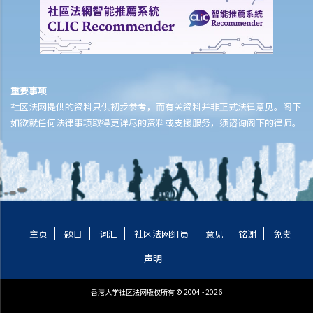
6. 如被告人提交抗辩书（和反申索书），情况会怎样？
7. 如果被告人认为他确实拖欠原告人部份款项，可以怎样做？
8. 我作为民事诉讼中的被告人，但我认为另一方才应该对原告人的申索
负上责任，我应该怎么办？
如何就民事案件的审讯作准备
重要事项
社区法网提供的资料只供初步参考，而有关资料并非正式法律意见。阁下
1. 甚么是文件透露？
如欲就任何法律事项取得更详尽的资料或支援服务，须谘询阁下的律师。
2. 甚么是交换证人陈述书？
3. 有甚么关于专家证人的事项需要注意？我应否传召他们为我作证？
4. 于审讯前，法庭如何就案件的管理给予指示？
5. 关于民事诉讼之进行过程，有甚么其他一般事项我应注意？
和解协议
A. 根据第 13A号命令缩短法律诉讼的程序 – 简介和目标
主页
题目
词汇
社区法网组员
意见
铭谢
免责
1. 适用范围
声明
2. 作出承认
3. 作出承认的后续程序
香港大学社区法网版权所有 © 2004 - 2026