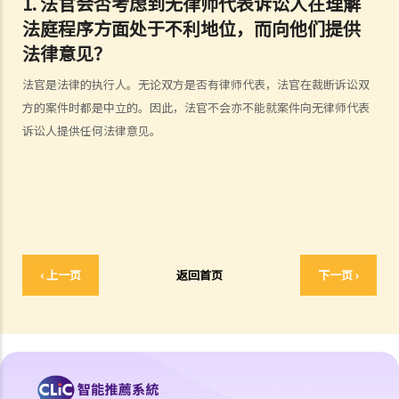
1. 法官会否考虑到无律师代表诉讼人在理解
4. 倘若我被判胜诉，我是否一定可以取得我想要的补偿？
法庭程序方面处于不利地位，而向他们提供
5. 我有能力支付有关法律开支吗？
法律意见？
1. 为甚么即使我赢了官司，并且法院已经命令对方支付我的律师费用，
法官是法律的执行人。无论双方是否有律师代表，法官在裁断诉讼双
我的律师费用也不能全额报销？
方的案件时都是中立的。因此，法官不会亦不能就案件向无律师代表
2. 法院是否必须命令败诉一方全额支付胜诉一方的律师费用？ 有甚么原
诉讼人提供任何法律意见。
因会导致法院作出不同的命令？
6. 我有时间应付诉讼吗？
7. 展开民事诉讼是否有期限？
8. 如果我要展开民事诉讼，将要面对甚么风险？我能否承受这些风险？
9. 如果我不介意花费时间和金钱，即使我的案件的法律理据很弱，我是
否可以只是为了给被告人带来麻烦而展开民事诉讼？
‹ 上一页
返回首页
下一页 ›
10. 在一般民事诉讼中可以作出甚么申索？ 未经算定的损害赔偿有哪些
例子？ 除了一笔过赔偿（经算定或未经算定）外，在民事诉讼中是否还
有其他的申索？
11. 哪些民事案件的数据可以公开？ 是否所有证据、文件或证人陈述书
都可供公众查阅？