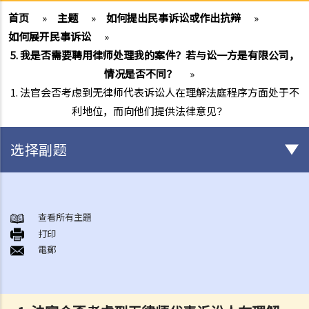
首页
»
主题
»
如何提出民事诉讼或作出抗辩
»
如何展开民事诉讼
»
5. 我是否需要聘用律师处理我的案件？若与讼一方是有限公司，
情况是否不同？
»
1. 法官会否考虑到无律师代表诉讼人在理解法庭程序方面处于不
利地位，而向他们提供法律意见？
选择副题
甚么是民事诉讼？
展开民事诉讼前应当考虑的事项
查看所有主題
1. 我可以不提出诉讼而解决纠纷吗？
打印
電郵
2. 我是否有充分的法律理据去展开民事诉讼？对方又可否在同一案件中
反过来起诉我？
3. 我如何及在何处可以获得法律意见或法律代表（包括免费或资助的法
律协助）？