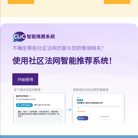
1. 劳资审裁处会处理甚么民事案件？
2. 小额钱债审裁处会处理甚么民事案件？
3. 区域法院会处理甚么民事案件？
4. 高等法院原讼法庭会处理甚么民事案件？
5. 我是否需要聘用律师处理我的案件？若与讼一方是有限公司，情况是
不确定哪些社区法网页面与您的情境相关？
否不同？
使用社区法网智能推荐系统！
1. 法官会否考虑到无律师代表诉讼人在理解法庭程序方面处于不利地
位，而向他们提供法律意见？
2. 我可以请朋友代表我在法庭上发言吗？
开始使用
6. 如果精神上无行为能力的人或未成年人要展开诉讼，该怎么办？
7. 如何在区域法院或高等法院向他人展开民事诉讼？
8. 如果我打算在区域法院或高等法院向某人提出诉讼，我应以传讯令状
(writ of summons)还是以原诉传票(originating summons)展开法律程
序？
9. 如何以传讯令状展开民事诉讼？
10. 如何以原诉传票展开民事诉讼？