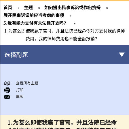
首页
»
主题
»
如何提出民事诉讼或作出抗辩
»
展开民事诉讼前应当考虑的事项
»
5. 我有能力支付有关法律开支吗？
»
1. 为甚么即使我赢了官司，并且法院已经命令对方支付我的律师
费用，我的律师费用也不能全额报销？
选择副题
甚么是民事诉讼？
展开民事诉讼前应当考虑的事项
查看所有主題
1. 我可以不提出诉讼而解决纠纷吗？
打印
電郵
2. 我是否有充分的法律理据去展开民事诉讼？对方又可否在同一案件中
反过来起诉我？
3. 我如何及在何处可以获得法律意见或法律代表（包括免费或资助的法
律协助）？
1. 为甚么即使我赢了官司，并且法院已经命
4. 倘若我被判胜诉，我是否一定可以取得我想要的补偿？