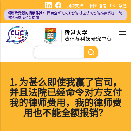
跳
捐款支持
+网站指南
EN
繁體
转
彻底改变您的搜索体验：
探索全新的人工智能
社区法网智能推荐系统
，助
到
您轻松查找相关页面
主
要
内
容
搜
索
1. 为甚么即使我赢了官司，
并且法院已经命令对方支付
我的律师费用，我的律师费
用也不能全额报销？