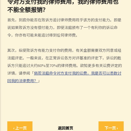
令对方支付我的律师费用，我的律师费用也
5. 我有能力支付有关法律开支吗？
不能全额报销？
1. 为甚么即使我赢了官司，并且法院已经命令对方支付我的律师费用，
首先，到底你能否在败诉方追讨律师费用视乎该方的支付能力。即是
我的律师费用也不能全额报销？
说如果败诉方没有偿付能力，即使法庭颁布了一个有利你的诉讼命
2. 法院是否必须命令败诉一方全额支付胜诉一方的律师费用？ 有甚么原
令，你亦有可能未能追讨得到任何律师费。
因会导致法院作出不同的命令？
其次，纵使败诉方有能力支付你的费用，有关金额需要双方同意或经
6. 我有时间应付诉讼吗？
法庭评定。一般来说，在正常诉讼各方对评基准的评定下，诉讼的胜
7. 展开民事诉讼是否有期限？
诉方只能追讨大约60%至70%的律师费用。欲知更多有关讼费评定的
8. 如果我要展开民事诉讼，将要面对甚么风险？我能否承受这些风险？
详情，请参阅「
倘若法庭命令对方支付我的讼费，我是否可以悉数讨
9. 如果我不介意花费时间和金钱，即使我的案件的法律理据很弱，我是
回我的法律费用？
」
否可以只是为了给被告人带来麻烦而展开民事诉讼？
10. 在一般民事诉讼中可以作出甚么申索？ 未经算定的损害赔偿有哪些
例子？ 除了一笔过赔偿（经算定或未经算定）外，在民事诉讼中是否还
有其他的申索？
11. 哪些民事案件的数据可以公开？ 是否所有证据、文件或证人陈述书
都可供公众查阅？
‹ 上一页
返回首页
下一页 ›
如何展开民事诉讼