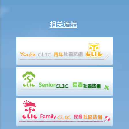
11. 我能否针对某人展开民事诉讼：(a) 即使该人没有永久地址？(b) 即使
该人通常居于香港以外地区？(c) 即使该人失踨？(d) 即使该人名字不
相关连结
详？
12. 甚么是状书？ 原告人和被告人在状书的阶段需要送达哪些文件？
13. 草拟一份优秀的状书的基本原则是甚么？
14. 如果原告人由于预期被告人提议和解会作出还价而夸大其申索金
额，会有甚么后果？
15. 我应该在甚么时候提交有关证据？ 我应该将其有关证据附上于申索
陈述书或原诉传票上吗？
如何就民事诉讼作出抗辩
1. 怎样计算将送达认收书送交法院存档的14天时限？
2. 作为被告人，我应否就向我展开的诉讼作抗辩？
3. 如果我决定不作出抗辩，该怎么办？
4. 如果我决定就案件作出抗辩，该怎么办？
5. 如被告人未有提交送达认收书或抗辩书，结果会怎样？
6. 如被告人提交抗辩书（和反申索书），情况会怎样？