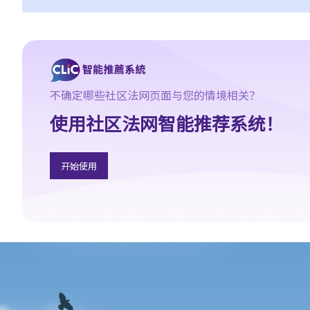
1. 法官会否考虑到无律师代表诉讼人在理解法庭程序方面处于不利
地位，而向他们提供法律意见？
2. 我可以请朋友代表我在法庭上发言吗？
6. 如果精神上无行为能力的人或未成年人要展开诉讼，该怎么办？
7. 如何在区域法院或高等法院向他人展开民事诉讼？
不确定哪些社区法网页面与您的情境相关？
8. 如果我打算在区域法院或高等法院向某人提出诉讼，我应以传讯
使用社区法网智能推荐系统！
令状(writ of summons)还是以原诉传票(originating summons)展开
法律程序？
9. 如何以传讯令状展开民事诉讼？
开始使用
10. 如何以原诉传票展开民事诉讼？
11. 我能否针对某人展开民事诉讼：(a) 即使该人没有永久地址？(b)
即使该人通常居于香港以外地区？(c) 即使该人失踨？(d) 即使该人
名字不详？
12. 甚么是状书？ 原告人和被告人在状书的阶段需要送达哪些文
件？
13. 草拟一份优秀的状书的基本原则是甚么？
14. 如果原告人由于预期被告人提议和解会作出还价而夸大其申索金