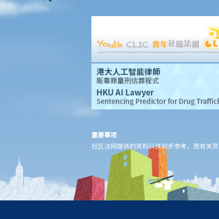
额，会有甚么后果？
15. 我应该在甚么时候提交有关证据？ 我应该将其有关证据附上于
申索陈述书或原诉传票上吗？
如何就民事诉讼作出抗辩
1. 怎样计算将送达认收书送交法院存档的14天时限？
2. 作为被告人，我应否就向我展开的诉讼作抗辩？
3. 如果我决定不作出抗辩，该怎么办？
4. 如果我决定就案件作出抗辩，该怎么办？
5. 如被告人未有提交送达认收书或抗辩书，结果会怎样？
6. 如被告人提交抗辩书（和反申索书），情况会怎样？
重要事项
7. 如果被告人认为他确实拖欠原告人部份款项，可以怎样做？
社区法网提供的资料只供初步参考，而有关资
8. 我作为民事诉讼中的被告人，但我认为另一方才应该对原告人的
申索负上责任，我应该怎么办？
如何就民事案件的审讯作准备
1. 甚么是文件透露？
2. 甚么是交换证人陈述书？