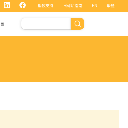
捐款支持
+网站指南
EN
繁體
搜
法网
索