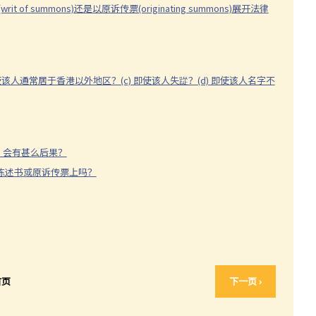
summons)还是以原诉传票(originating summons)展开法律
即使该人通常居于香港以外地区？(c) 即使该人失踨？(d) 即使该人名字不
，会有甚么后果？
索陈述书或原诉传票上吗？
首页
下一页 ›