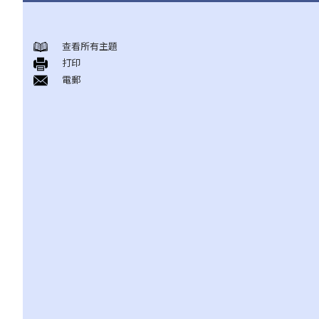
甚么是民事诉讼？
展开民事诉讼前应当考虑的事项
查看所有主題
打印
1. 我可以不提出诉讼而解决纠纷吗？
電郵
2. 我是否有充分的法律理据去展开民事诉讼？对方又可否在同一案
件中反过来起诉我？
3. 我如何及在何处可以获得法律意见或法律代表（包括免费或资助
的法律协助）？
4. 倘若我被判胜诉，我是否一定可以取得我想要的补偿？
5. 我有能力支付有关法律开支吗？
1. 为甚么即使我赢了官司，并且法院已经命令对方支付我的律师费
用，我的律师费用也不能全额报销？
2. 法院是否必须命令败诉一方全额支付胜诉一方的律师费用？ 有甚
么原因会导致法院作出不同的命令？
6. 我有时间应付诉讼吗？
7. 展开民事诉讼是否有期限？