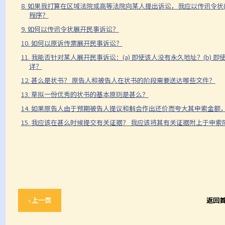
8. 如果我打算在区域法院或高等法院向某人提出诉讼，我应以传讯令状(writ of 
程序？
9. 如何以传讯令状展开民事诉讼？
10. 如何以原诉传票展开民事诉讼？
11. 我能否针对某人展开民事诉讼：(a) 即使该人没有永久地址？(b) 
详？
12. 甚么是状书？ 原告人和被告人在状书的阶段需要送达哪些文件？
13. 草拟一份优秀的状书的基本原则是甚么？
14. 如果原告人由于预期被告人提议和解会作出还价而夸大其申索金额
15. 我应该在甚么时候提交有关证据？ 我应该将其有关证据附上于申
‹ 上一页
返回