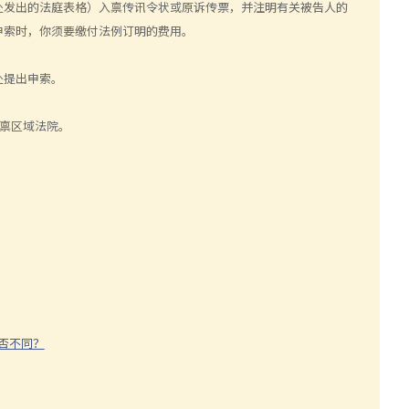
处发出的法庭表格）入禀传讯令状或原诉传票，并注明有关被告人的
申索时，你须要缴付法例订明的费用。
处提出申索。
该入禀区域法院。
否不同？