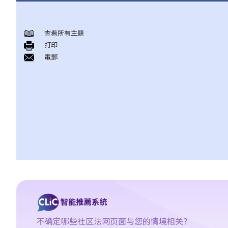
甚么是民事诉讼？
展开民事诉讼前应当考虑的事项
查看所有主題
打印
1. 我可以不提出诉讼而解决纠纷吗？
電郵
2. 我是否有充分的法律理据去展开民事诉讼？对方又可否在同一案
件中反过来起诉我？
3. 我如何及在何处可以获得法律意见或法律代表（包括免费或资助
的法律协助）？
4. 倘若我被判胜诉，我是否一定可以取得我想要的补偿？
5. 我有能力支付有关法律开支吗？
1. 为甚么即使我赢了官司，并且法院已经命令对方支付我的律师费
用，我的律师费用也不能全额报销？
2. 法院是否必须命令败诉一方全额支付胜诉一方的律师费用？ 有甚
么原因会导致法院作出不同的命令？
6. 我有时间应付诉讼吗？
7. 展开民事诉讼是否有期限？
不确定哪些社区法网页面与您的情境相关？