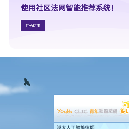
8. 如果我要展开民事诉讼，将要面对甚么风险？我能否承受这些风
使用社区法网智能推荐系统！
险？
9. 如果我不介意花费时间和金钱，即使我的案件的法律理据很弱，
我是否可以只是为了给被告人带来麻烦而展开民事诉讼？
开始使用
10. 在一般民事诉讼中可以作出甚么申索？ 未经算定的损害赔偿有
哪些例子？ 除了一笔过赔偿（经算定或未经算定）外，在民事诉讼
中是否还有其他的申索？
11. 哪些民事案件的数据可以公开？ 是否所有证据、文件或证人陈
述书都可供公众查阅？
如何展开民事诉讼
1. 劳资审裁处会处理甚么民事案件？
2. 小额钱债审裁处会处理甚么民事案件？
3. 区域法院会处理甚么民事案件？
4. 高等法院原讼法庭会处理甚么民事案件？
5. 我是否需要聘用律师处理我的案件？若与讼一方是有限公司，情
况是否不同？