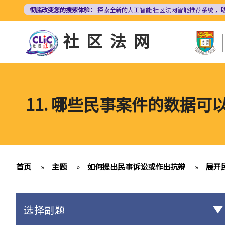
跳
彻底改变您的搜索体验：
探索全新的人工智能
社区法网智能推荐系统
，
转
到
社区法网
主
要
内
容
11. 哪些民事案件的数据
首页
»
主题
»
如何提出民事诉讼或作出抗辩
»
展开
选择副题