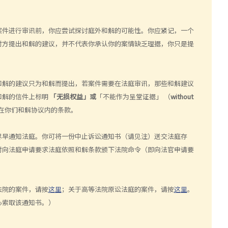
案件进行审讯前，你应尝试探讨庭外和解的可能性。你应紧记，一个
对方提出和解的建议，并不代表你承认你的案情缺乏理据，你只是提
和解的建议只为和解而提出，若案件需要在法庭审讯，那些和解建议
和解的信件上标明
「无损权益」或
「不能作为呈堂证据」 （
without
在你们和解协议内的条款。
尽早通知法庭。你可将一份中止诉讼通知书（请见注）送交法庭存
时向法庭申请要求法庭依照和解条款颁下法院命令（即向法官申请要
法院的案件，请按
这里
；关于高等法院原讼法庭的案件，请按
这里
。
心索取该通知书。）