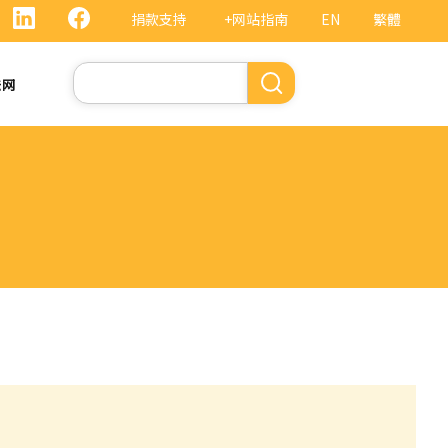
捐款支持
+网站指南
EN
繁體
搜
法网
索