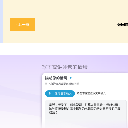
‹ 上一页
返回