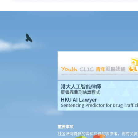
1. 法官会否考虑到无律师代表诉讼人在理解法庭程序方面处于不利
地位，而向他们提供法律意见？
2. 我可以请朋友代表我在法庭上发言吗？
6. 如果精神上无行为能力的人或未成年人要展开诉讼，该怎么办？
7. 如何在区域法院或高等法院向他人展开民事诉讼？
8. 如果我打算在区域法院或高等法院向某人提出诉讼，我应以传讯
令状(writ of summons)还是以原诉传票(originating summons)展开
法律程序？
9. 如何以传讯令状展开民事诉讼？
10. 如何以原诉传票展开民事诉讼？
11. 我能否针对某人展开民事诉讼：(a) 即使该人没有永久地址？(b)
即使该人通常居于香港以外地区？(c) 即使该人失踨？(d) 即使该人
名字不详？
12. 甚么是状书？ 原告人和被告人在状书的阶段需要送达哪些文
件？
重要事项
13. 草拟一份优秀的状书的基本原则是甚么？
社区法网提供的资料只供初步参考，而有关资
14. 如果原告人由于预期被告人提议和解会作出还价而夸大其申索金