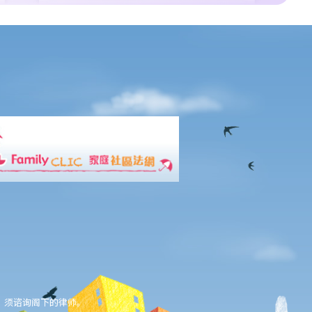
，须谘询阁下的律师。