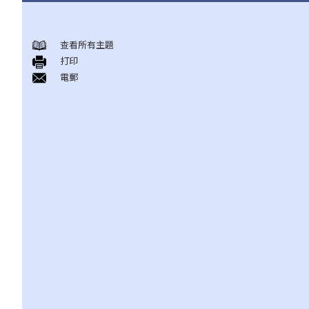
甚么是民事诉讼？
展开民事诉讼前应当考虑的事项
查看所有主題
打印
1. 我可以不提出诉讼而解决纠纷吗？
電郵
2. 我是否有充分的法律理据去展开民事诉讼？对方又可否在同一案
件中反过来起诉我？
3. 我如何及在何处可以获得法律意见或法律代表（包括免费或资助
的法律协助）？
4. 倘若我被判胜诉，我是否一定可以取得我想要的补偿？
5. 我有能力支付有关法律开支吗？
1. 为甚么即使我赢了官司，并且法院已经命令对方支付我的律师费
用，我的律师费用也不能全额报销？
2. 法院是否必须命令败诉一方全额支付胜诉一方的律师费用？ 有甚
么原因会导致法院作出不同的命令？
6. 我有时间应付诉讼吗？
7. 展开民事诉讼是否有期限？