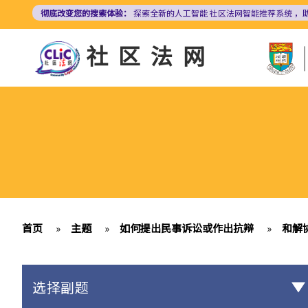
跳
彻底改变您的搜索体验：
探索全新的人工智能
社区法网智能推荐系统
，
转
到
社区法网
主
要
内
容
首页
»
主题
»
如何提出民事诉讼或作出抗辩
»
和解
选择副题