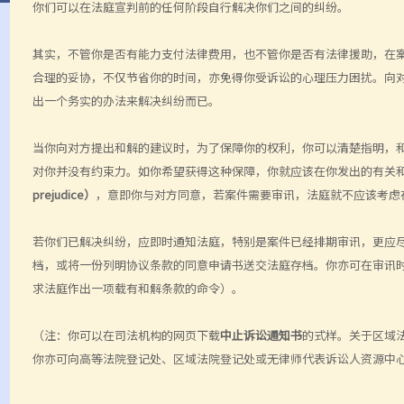
你们可以在法庭宣判前的任何阶段自行解决你们之间的纠纷。
其实，不管你是否有能力支付法律费用，也不管你是否有法律援助，在
合理的妥协，不仅节省你的时间，亦免得你受诉讼的心理压力困扰。向
出一个务实的办法来解决纠纷而已。
当你向对方提出和解的建议时，为了保障你的权利，你可以清楚指明，
对你并没有约束力。如你希望获得这种保障，你就应该在你发出的有关
prejudice）
，意即你与对方同意，若案件需要审讯，法庭就不应该考虑
若你们已解决纠纷，应即时通知法庭，特别是案件已经排期审讯，更应
档，或将一份列明协议条款的同意申请书送交法庭存档。你亦可在审讯
求法庭作出一项载有和解条款的命令）。
（注：你可以在司法机构的网页下载
中止诉讼通知书
的式样。关于区域
你亦可向高等法院登记处、区域法院登记处或无律师代表诉讼人资源中