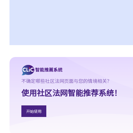
8. 如果我要展开民事诉讼，将要面对甚么风险？我能否承受这些风
险？
9. 如果我不介意花费时间和金钱，即使我的案件的法律理据很弱，
我是否可以只是为了给被告人带来麻烦而展开民事诉讼？
10. 在一般民事诉讼中可以作出甚么申索？ 未经算定的损害赔偿有
哪些例子？ 除了一笔过赔偿（经算定或未经算定）外，在民事诉讼
中是否还有其他的申索？
11. 哪些民事案件的数据可以公开？ 是否所有证据、文件或证人陈
述书都可供公众查阅？
如何展开民事诉讼
不确定哪些社区法网页面与您的情境相关？
1. 劳资审裁处会处理甚么民事案件？
使用社区法网智能推荐系统！
2. 小额钱债审裁处会处理甚么民事案件？
3. 区域法院会处理甚么民事案件？
4. 高等法院原讼法庭会处理甚么民事案件？
开始使用
5. 我是否需要聘用律师处理我的案件？若与讼一方是有限公司，情
况是否不同？