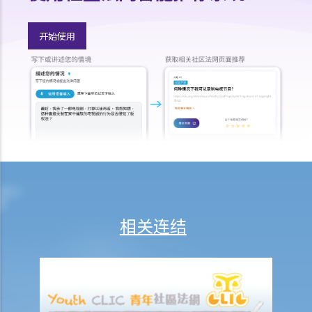
序？
9. 如何以传讯令状展开民事诉讼？
开始使用
10. 如何以原诉传票展开民事诉讼？
11. 我能否针对某人展开民事诉讼：(a) 即使该人没有永久地址？(b) 即使
该人通常居于香港以外地区？(c) 即使该人失踨？(d) 即使该人名字不
详？
12. 甚么是状书？ 原告人和被告人在状书的阶段需要送达哪些文件？
13. 草拟一份优秀的状书的基本原则是甚么？
14. 如果原告人由于预期被告人提议和解会作出还价而夸大其申索金
额，会有甚么后果？
15. 我应该在甚么时候提交有关证据？ 我应该将其有关证据附上于申索
陈述书或原诉传票上吗？
相关连结
如何就民事诉讼作出抗辩
1. 怎样计算将送达认收书送交法院存档的14天时限？
2. 作为被告人，我应否就向我展开的诉讼作抗辩？
3. 如果我决定不作出抗辩，该怎么办？