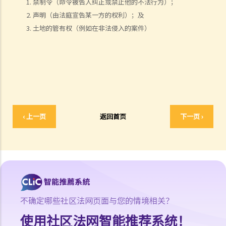
禁制令（命令被告人纠正或禁止他的不法行为）；
11. 哪些民事案件的数据可以公开？ 是否所有证据、文件或证人陈述书
声明（由法庭宣告某一方的权利）；及
都可供公众查阅？
土地的管有权（例如在非法侵入的案件）
如何展开民事诉讼
1. 劳资审裁处会处理甚么民事案件？
2. 小额钱债审裁处会处理甚么民事案件？
3. 区域法院会处理甚么民事案件？
4. 高等法院原讼法庭会处理甚么民事案件？
5. 我是否需要聘用律师处理我的案件？若与讼一方是有限公司，情况是
‹ 上一页
返回首页
下一页 ›
否不同？
1. 法官会否考虑到无律师代表诉讼人在理解法庭程序方面处于不利地
位，而向他们提供法律意见？
2. 我可以请朋友代表我在法庭上发言吗？
6. 如果精神上无行为能力的人或未成年人要展开诉讼，该怎么办？
7. 如何在区域法院或高等法院向他人展开民事诉讼？
不确定哪些社区法网页面与您的情境相关？
8. 如果我打算在区域法院或高等法院向某人提出诉讼，我应以传讯令状
使用社区法网智能推荐系统！
(writ of summons)还是以原诉传票(originating summons)展开法律程