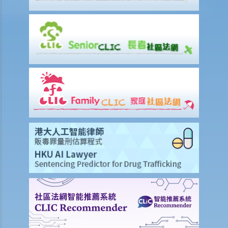
4. 如果我决定就案件作出抗辩，该怎么办？
5. 如被告人未有提交送达认收书或抗辩书，结果会怎样？
6. 如被告人提交抗辩书（和反申索书），情况会怎样？
7. 如果被告人认为他确实拖欠原告人部份款项，可以怎样做？
8. 我作为民事诉讼中的被告人，但我认为另一方才应该对原告人的申索
负上责任，我应该怎么办？
如何就民事案件的审讯作准备
1. 甚么是文件透露？
2. 甚么是交换证人陈述书？
3. 有甚么关于专家证人的事项需要注意？我应否传召他们为我作证？
4. 于审讯前，法庭如何就案件的管理给予指示？
5. 关于民事诉讼之进行过程，有甚么其他一般事项我应注意？
和解协议
A. 根据第 13A号命令缩短法律诉讼的程序 – 简介和目标
1. 适用范围
2. 作出承认