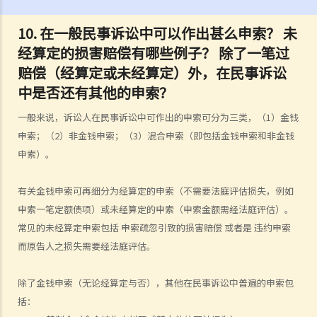
3. 我如何及在何处可以获得法律意见或法律代表（包括免费或资助的法
律协助）？
10. 在一般民事诉讼中可以作出甚么申索？ 未
4. 倘若我被判胜诉，我是否一定可以取得我想要的补偿？
经算定的损害赔偿有哪些例子？ 除了一笔过
5. 我有能力支付有关法律开支吗？
赔偿（经算定或未经算定）外，在民事诉讼
中是否还有其他的申索？
1. 为甚么即使我赢了官司，并且法院已经命令对方支付我的律师费用，
我的律师费用也不能全额报销？
一般来说，诉讼人在民事诉讼中可作出的申索可分为三类，（1）金钱
2. 法院是否必须命令败诉一方全额支付胜诉一方的律师费用？ 有甚么原
申索；（2）非金钱申索；（3）混合申索（即包括金钱申索和非金钱
因会导致法院作出不同的命令？
申索）。
6. 我有时间应付诉讼吗？
7. 展开民事诉讼是否有期限？
有关金钱申索可再细分为经算定的申索（不需要法庭评估损失，例如
申索一笔定额债项）或未经算定的申索（申索金额需经法庭评估）。
8. 如果我要展开民事诉讼，将要面对甚么风险？我能否承受这些风险？
常见的未经算定申索包括 申索疏忽引致的损害赔偿 或者是 违约申索
9. 如果我不介意花费时间和金钱，即使我的案件的法律理据很弱，我是
而原告人之损失需要经法庭评估。
否可以只是为了给被告人带来麻烦而展开民事诉讼？
10. 在一般民事诉讼中可以作出甚么申索？ 未经算定的损害赔偿有哪些
除了金钱申索（无论经算定与否），其他在民事诉讼中普遍的申索包
例子？ 除了一笔过赔偿（经算定或未经算定）外，在民事诉讼中是否还
括：
有其他的申索？