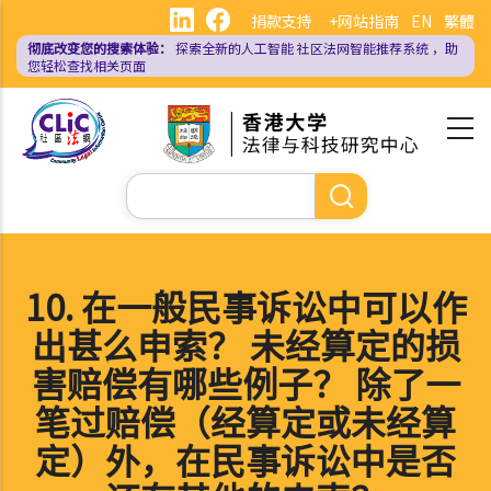
跳
捐款支持
+网站指南
EN
繁體
转
彻底改变您的搜索体验：
探索全新的人工智能
社区法网智能推荐系统
，助
到
您轻松查找相关页面
主
要
内
容
搜
索
10. 在一般民事诉讼中可以作
出甚么申索？ 未经算定的损
害赔偿有哪些例子？ 除了一
笔过赔偿（经算定或未经算
定）外，在民事诉讼中是否