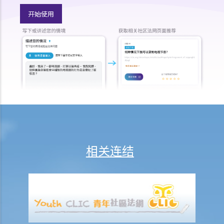
13. 草拟一份优秀的状书的基本原则是甚么？
14. 如果原告人由于预期被告人提议和解会作出还价而夸大其申索金
开始使用
额，会有甚么后果？
15. 我应该在甚么时候提交有关证据？ 我应该将其有关证据附上于申索
陈述书或原诉传票上吗？
如何就民事诉讼作出抗辩
1. 怎样计算将送达认收书送交法院存档的14天时限？
2. 作为被告人，我应否就向我展开的诉讼作抗辩？
3. 如果我决定不作出抗辩，该怎么办？
4. 如果我决定就案件作出抗辩，该怎么办？
5. 如被告人未有提交送达认收书或抗辩书，结果会怎样？
相关连结
6. 如被告人提交抗辩书（和反申索书），情况会怎样？
7. 如果被告人认为他确实拖欠原告人部份款项，可以怎样做？
8. 我作为民事诉讼中的被告人，但我认为另一方才应该对原告人的申索
负上责任，我应该怎么办？
如何就民事案件的审讯作准备