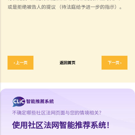
5. 我是否需要聘用律师处理我的案件？若与讼一方是有限公司，情况是
或是
拒绝被告人
的
提
议
（
待
法
庭
给
予
进一步
的
指示）。
否不同？
1. 法官会否考虑到无律师代表诉讼人在理解法庭程序方面处于不利地
位，而向他们提供法律意见？
2. 我可以请朋友代表我在法庭上发言吗？
6. 如果精神上无行为能力的人或未成年人要展开诉讼，该怎么办？
7. 如何在区域法院或高等法院向他人展开民事诉讼？
8. 如果我打算在区域法院或高等法院向某人提出诉讼，我应以传讯令状
‹ 上一页
返回首页
下一页 ›
(writ of summons)还是以原诉传票(originating summons)展开法律程
序？
9. 如何以传讯令状展开民事诉讼？
10. 如何以原诉传票展开民事诉讼？
11. 我能否针对某人展开民事诉讼：(a) 即使该人没有永久地址？(b) 即使
该人通常居于香港以外地区？(c) 即使该人失踨？(d) 即使该人名字不
不确定哪些社区法网页面与您的情境相关？
详？
使用社区法网智能推荐系统！
12. 甚么是状书？ 原告人和被告人在状书的阶段需要送达哪些文件？