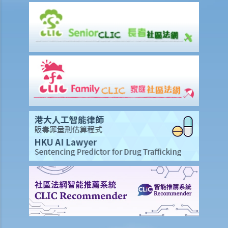
1. 甚么是文件透露？
2. 甚么是交换证人陈述书？
3. 有甚么关于专家证人的事项需要注意？我应否传召他们为我作证？
4. 于审讯前，法庭如何就案件的管理给予指示？
5. 关于民事诉讼之进行过程，有甚么其他一般事项我应注意？
和解协议
A. 根据第 13A号命令缩短法律诉讼的程序 – 简介和目标
1. 适用范围
2. 作出承认
3. 作出承认的后续程序
B. 「附带条款和解提议」及「附带条款付款」
C. 庭外和解
D. 问与答
1. 作为经算定的金钱申索申索的被告人，如果我承认原告人之部分申
索，（1）在状书期阶段以表格16承认部分申索（根据第13A号命令）和
(2) 以表格 23（根据第22号命令）向原告人提出以部分金额作为附带条