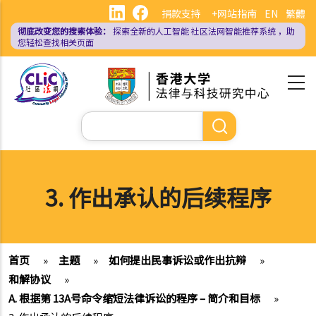
跳
捐款支持
+网站指南
EN
繁體
转
彻底改变您的搜索体验：
探索全新的人工智能
社区法网智能推荐系统
，助
到
您轻松查找相关页面
主
要
内
容
搜
索
3. 作出承认的后续程序
首页
»
主题
»
如何提出民事诉讼或作出抗辩
»
和解协议
»
A. 根据第 13A号命令缩短法律诉讼的程序 – 简介和目标
»