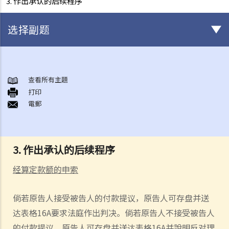
3. 作出承认的后续程序
选择副题
甚么是民事诉讼？
展开民事诉讼前应当考虑的事项
查看所有主題
1. 我可以不提出诉讼而解决纠纷吗？
打印
電郵
2. 我是否有充分的法律理据去展开民事诉讼？对方又可否在同一案件中
反过来起诉我？
3. 我如何及在何处可以获得法律意见或法律代表（包括免费或资助的法
律协助）？
3. 作出承认的后续程序
4. 倘若我被判胜诉，我是否一定可以取得我想要的补偿？
经算定款额的申索
5. 我有能力支付有关法律开支吗？
1. 为甚么即使我赢了官司，并且法院已经命令对方支付我的律师费用，
倘若原告人接受被告人的
付款
提
议
，原告人可存盘并送
我的律师费用也不能全额报销？
达表格
16A
要求法庭作出判决
。
倘若原告人不接受被告人
2. 法院是否必须命令败诉一方全额支付胜诉一方的律师费用？ 有甚么原
的
付款
提
议
，原告人可存盘并送达表格
16A
并說明反对理