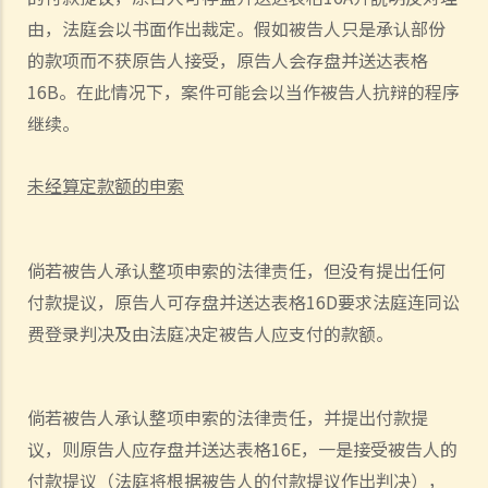
因会导致法院作出不同的命令？
由，
法庭会以
书面作出
裁定。
假如被告人
只是
承认
部份
6. 我有时间应付诉讼吗？
的款项
而不获
原告人接受，原告人
会
存盘并送达表格
7. 展开民事诉讼是否有期限？
16B
。在此情况下，案件
可能
会以当作被告人抗辩的程序
8. 如果我要展开民事诉讼，将要面对甚么风险？我能否承受这些风险？
继续。
9. 如果我不介意花费时间和金钱，即使我的案件的法律理据很弱，我是
否可以只是为了给被告人带来麻烦而展开民事诉讼？
未
经算定款额的申索
10. 在一般民事诉讼中可以作出甚么申索？ 未经算定的损害赔偿有哪些
例子？ 除了一笔过赔偿（经算定或未经算定）外，在民事诉讼中是否还
有其他的申索？
倘若被告人
承认整项申索的法律责任
，但没有
提出
任何
11. 哪些民事案件的数据可以公开？ 是否所有证据、文件或证人陈述书
付款
提
议
，
原告人可存盘并送达表格
16D
要求法庭连同讼
都可供公众查阅？
费登录判决及由法庭
决定
被告人
应支付的款额
。
如何展开民事诉讼
1. 劳资审裁处会处理甚么民事案件？
2. 小额钱债审裁处会处理甚么民事案件？
倘若被告人
承认整项申索的法律责任
，并提出付款
提
3. 区域法院会处理甚么民事案件？
议，则
原告人应存盘并送达表格
16E
，一是
接受被告人
的
4. 高等法院原讼法庭会处理甚么民事案件？
付款
提
议
（法
庭
将根据被告人
的付款
提
议
作出判决）
，