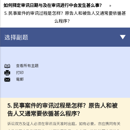
如何择定审讯日期与及在审讯进行中会发生甚么事？
»
5. 民事案件的审讯过程是怎样？原告人和被告人又通常要依循甚
么程序？
选择副题
甚么是民事诉讼？
展开民事诉讼前应当考虑的事项
查看所有主題
1. 我可以不提出诉讼而解决纠纷吗？
打印
電郵
2. 我是否有充分的法律理据去展开民事诉讼？对方又可否在同一案件中
反过来起诉我？
3. 我如何及在何处可以获得法律意见或法律代表（包括免费或资助的法
律协助）？
5. 民事案件的审讯过程是怎样？原告人和被
4. 倘若我被判胜诉，我是否一定可以取得我想要的补偿？
告人又通常要依循甚么程序？
5. 我有能力支付有关法律开支吗？
诉讼双方及证人必须在审讯当天准时出庭，如有必要，亦应携同有关
1. 为甚么即使我赢了官司，并且法院已经命令对方支付我的律师费用，