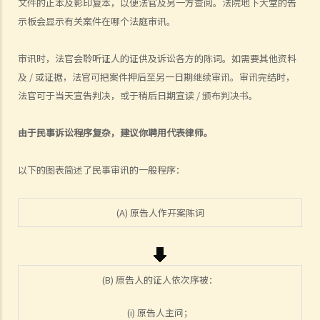
文件的正本及影印复本，以便法官及另一方查阅。法院地下大堂的告
我的律师费用也不能全额报销？
示板会显示有关案件在哪个法庭审讯。
2. 法院是否必须命令败诉一方全额支付胜诉一方的律师费用？ 有甚么原
因会导致法院作出不同的命令？
审讯时，法官会聆听证人的证供及诉讼各方的陈词。如需要其他资料
及 / 或证据，法官可把案件押后至另一日期继续审讯。审讯完结时，
6. 我有时间应付诉讼吗？
法官可于当天宣告判决，或于稍后日期宣读 / 颁布判决书。
7. 展开民事诉讼是否有期限？
8. 如果我要展开民事诉讼，将要面对甚么风险？我能否承受这些风险？
由于民事诉讼程序复杂，建议你聘用代表律师。
9. 如果我不介意花费时间和金钱，即使我的案件的法律理据很弱，我是
否可以只是为了给被告人带来麻烦而展开民事诉讼？
以下的图表简述了民事审讯的一般程序：
10. 在一般民事诉讼中可以作出甚么申索？ 未经算定的损害赔偿有哪些
例子？ 除了一笔过赔偿（经算定或未经算定）外，在民事诉讼中是否还
(A) 原告人作开案陈词
有其他的申索？
11. 哪些民事案件的数据可以公开？ 是否所有证据、文件或证人陈述书
都可供公众查阅？
如何展开民事诉讼
(B) 原告人的证人依次序被：
1. 劳资审裁处会处理甚么民事案件？
(i) 原告人主问；
2. 小额钱债审裁处会处理甚么民事案件？