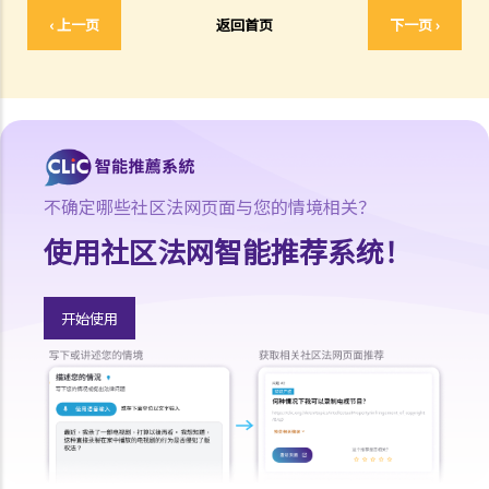
‹ 上一页
返回首页
下一页 ›
3. 如何进行讼费评定？
4. 就某一项工作而言（例如准备证人陈述书），是否有一个合理范围的
每小时收费和合理工作时间？ 如何确保对方律师索取的费用合理？
5. 在诉讼早期阶段，我如何评估败诉时可能需要支付对方的律师费用？
双方是否需要不定期告知对方他们的律师费用？
6. 在甚么情况下讼费聆案官会评低讼费？
不确定哪些社区法网页面与您的情境相关？
胜诉一方可以怎样去执行判决？
使用社区法网智能推荐系统！
1. 我如何能够知道判定债务人是否有财务资源履行判决和偿还债项？
2. 如果判定债务人以离开香港的方式去逃避偿还判定债项的法律责任，
我如何能够阻止他？
开始使用
3. 执达主任办事处如何协助我向判定债务人 / 被告人追回债项 / 补偿或
收回物业？
4. 如果我（作为判定债权人）知道有人欠判定债务人债项，我可否直接
从该第三者收取款项呢？
5. 倘若判定债务人没有现金，但拥有物业/住宅单位，我（判定债权人）
可否针对该物业 / 住宅单位采取法律行动？