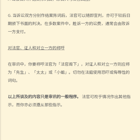
2. 如果我是诉讼一方，并打算传召证人为我作证，我应否在审讯前会晤
他们？
G. 当诉讼双方分别作结案陈词后，法官可以随即宣判，亦可于较后日
3. 如果证人不愿意出庭作证，诉讼一方可以强迫他出庭吗？
期颁下书面的判决。在多数案件中，胜诉一方的讼费，通常会由败诉
4. 诉讼方能否为证人出庭作供给予报酬吗？
一方支付。
5. 民事案件的审讯过程是怎样？原告人和被告人又通常要依循甚么程
序？
对法官、证人和对立一方的称呼
6. 开案及结案陈词 （包括典据列表）是甚么？
倘若我在审讯中被判败诉，可以怎办？（如何提出上诉）
在审讯中，你要称呼法官为「法官阁下」，对证人和对立一方则应称
1. 高等法院原讼法庭（非上诉法庭）是否同时具有民事案件的上诉司法
为「先生」、「太太」或「小姐」。切勿在法庭使用恐吓或侮辱性的
管辖权？
词句。
2. 终审法院处理哪些民事上诉案件？
3. 诉讼任何一方能否在上诉中援引新证据？ 如果可以，该怎么做？
以上所谈及的内容只是审讯的一般程序。
法官可视乎情况作出其他指
示，而你亦必须遵从那些指示。
倘若法庭命令对方支付我的讼费，我是否可以悉数讨回我的法律费用？
1. 甚么是讼费评定？
2. 续问题1，如果我聘用了律师处理我的诉讼，而我对他的事务费单不
满，我可否申请讼费评定？