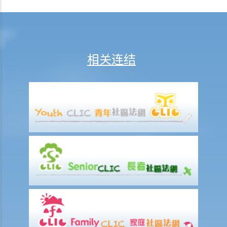
6. 如判定债务人已提出上诉，判定债权人可否执行判决？
7. 我是判定债务人，并打算向上诉法庭就针对我作出的判决或命令提出
上诉；假如我欲要求在上诉仍待上诉法庭判决的期间，搁置执行该判决
或命令，我应采取甚么步骤？
相关连结
8. 倘若法庭针对被告人颁布禁制令，但被告人没有遵守，原告人可以如
何强制执行该命令？
9. 我可以在香港执行其他司法管辖区有关民事和商业的判决吗？
遥距聆讯
司法覆核
1. 有甚么关于司法覆核的重要事项我应该知道？