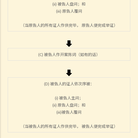
(ii) 被告人盘问；和
3. 区域法院会处理甚么民事案件？
(iii) 原告人覆问
4. 高等法院原讼法庭会处理甚么民事案件？
5. 我是否需要聘用律师处理我的案件？若与讼一方是有限公司，情况是
（当原告人的所有证人作供完毕， 原告人便完成举证）
否不同？
1. 法官会否考虑到无律师代表诉讼人在理解法庭程序方面处于不利地
位，而向他们提供法律意见？
(C) 被告人作开案陈词（如有的话）
2. 我可以请朋友代表我在法庭上发言吗？
6. 如果精神上无行为能力的人或未成年人要展开诉讼，该怎么办？
7. 如何在区域法院或高等法院向他人展开民事诉讼？
(D) 被告人的证人依次序被：
8. 如果我打算在区域法院或高等法院向某人提出诉讼，我应以传讯令状
(writ of summons)还是以原诉传票(originating summons)展开法律程
(i) 被告人主问；
序？
(ii) 原告人盘问；和
9. 如何以传讯令状展开民事诉讼？
(iii)被告人覆问
10. 如何以原诉传票展开民事诉讼？
（当被告人的所有证人作供完毕， 被告人便完成举证）
11. 我能否针对某人展开民事诉讼：(a) 即使该人没有永久地址？(b) 即使
该人通常居于香港以外地区？(c) 即使该人失踨？(d) 即使该人名字不