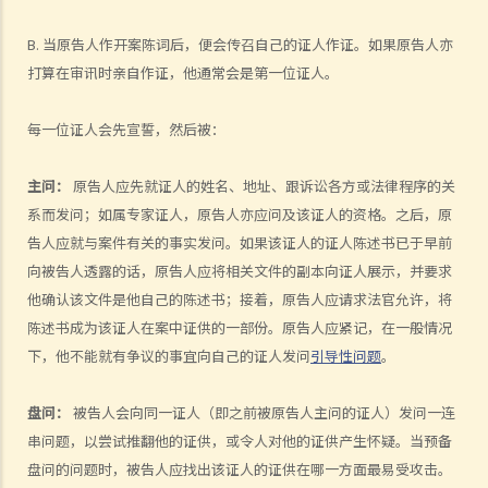
负上责任，我应该怎么办？
如何就民事案件的审讯作准备
B. 当原告人作开案陈词后，便会传召自己的证人作证。如果原告人亦
打算在审讯时亲自作证，他通常会是第一位证人。
1. 甚么是文件透露？
2. 甚么是交换证人陈述书？
每一位证人会先宣誓，然后被：
3. 有甚么关于专家证人的事项需要注意？我应否传召他们为我作证？
4. 于审讯前，法庭如何就案件的管理给予指示？
主问：
原告人应先就证人的姓名、地址、跟诉讼各方或法律程序的关
5. 关于民事诉讼之进行过程，有甚么其他一般事项我应注意？
系而发问；如属专家证人，原告人亦应问及该证人的资格。之后，原
和解协议
告人应就与案件有关的事实发问。如果该证人的证人陈述书已于早前
A. 根据第 13A号命令缩短法律诉讼的程序 – 简介和目标
向被告人透露的话，原告人应将相关文件的副本向证人展示，并要求
1. 适用范围
他确认该文件是他自己的陈述书；接着，原告人应请求法官允许，将
陈述书成为该证人在案中证供的一部份。原告人应紧记，在一般情况
2. 作出承认
下，他不能就有争议的事宜向自己的证人发问
引导性问题
。
3. 作出承认的后续程序
B. 「附带条款和解提议」及「附带条款付款」
盘问：
被告人会向同一证人（即之前被原告人主问的证人）发问一连
C. 庭外和解
串问题，以尝试推翻他的证供，或令人对他的证供产生怀疑。当预备
D. 问与答
盘问的问题时，被告人应找出该证人的证供在哪一方面最易受攻击。