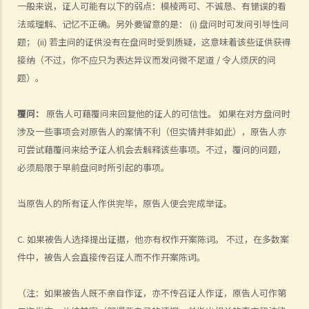
1. 作为经算定的金钱申索申索的被告人，如果我承认原告人之部分申
一般来说，证人可能有以下的弱点：模棱两可、不诚恳、有错误的看
索，（1）在状书期阶段以表格16承认部分申索（根据第13A号命令）和
法或理解、记忆不正确。另外要留意的是： (i) 盘问时可发问引导性问
(2) 以表格 23（根据第22号命令）向原告人提出以部分金额作为附带条
题； (ii) 若主问的证供没有在盘问时受到质疑，这意味着该些证供获得
款付款的提议，两者有甚么区别？
接纳（不过，你不应只为表达异议而发问微不足道 / 令人烦厌的问
2. 如果被告人想在状书期阶段（在收到令状和申索陈述书后）向原告人
题）。
作出附带条款付款，被告人是否仍需要填写表格 16 或 16C 作承认提议
的款额？
覆问：
原告人可藉覆问来回复他的证人的可信性。 如果在对方盘问时
涉及一些事项会对原告人的案情不利（但实情并非如此），原告人亦
在案件进行审讯前，诉讼各方可向法庭提出甚么申请？
可尝试藉覆问来给予证人机会去解释该些事项。不过，覆问的问题，
1. 怎样去提出非正审申请？
必须局限于早前盘问时所引起的事项。
1. 如果诉讼一方认为对方持有的部分证据是虚假的（例如在有关土地的
审讯中的一张虚假租约），应否提出非正审申请？
当原告人的所有证人作供完毕，原告人便会完成举证。
2. 有甚么例子在非正审程序中可能被法庭视为滥用程序？展开此类程序
的后果是甚么？
C. 如果被告人选择提出证据，他亦有权作开案陈词。 不过，在多数案
件中，被告人会直接传召证人而不作开案陈词。
2. 如何拟备宗教式誓章或非宗教式誓词？
3. 诉讼人需要为聆讯准备哪些文件？
（注：如果被告人既不亲自作证，亦不传召证人作证，原告人可作第
4. 非正审申请的聆讯会如何进行？