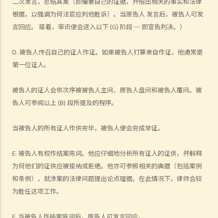
二次发言，总结其案（即撮要自己的证据，并指出相关的事实和法律
5. 原告人或被告人可否就非正审申请所作的命令提出上诉？
根据，以强调为何法官应判他胜诉）。当原告人 发言后，被告人可发
6. 如果被告人将抗辩书送交法院存档，但抗辩书并没有任何合理论点，
言回应。 接着，审讯便会进入以下 (G) 阶段 ─ 即宣告判决。）
原告人可否申请一项「即时判决」，令案件不用进行审讯？
7. 审讯仍未开始，但被告人的错误行为已对原告人造成损失，原告人如
D. 被告人传召自己的证人作证。如果被告人打算亲自作证，他通常是
何在此期间停止被告人的错误行为呢？
第一位证人。
8. 如果被告人相当可能在案件审讯前不当地将他的资产脱手，原告人可
以怎么办呢？
被告人的证人会依次序被被告人主问、原告人盘问和被告人覆问。被
9. 如果原告人想在案件审讯前进入被告人的处所，以搜寻和检取文件或
告人可参阅以上 (B) 段所提及的程序。
财产，他可以怎么办？
10. 原告人可以如何减轻由法律行动展开至审讯日期之间的经济困境？
当被告人的所有证人作供完毕，被告人便会完成举证。
原告人可否在案件结束前向被告人取得一些补偿？
11. 获判胜诉的被告人可以向原告人追讨讼费。 如果被告人担忧原告人
E. 被告人有权作结案陈词。他应仔细地分析所有证人的证供，并解释
一旦在审讯被判败诉，将无法履行法庭对他作出的讼费令，该怎么办？
为何他们的证供应被接纳或拒绝。他亦可参照相关的典据（包括案例
如何择定审讯日期与及在审讯进行中会发生甚么事？
和条例），就涉案的法律问题提出论点理据。在此情况下，律师会较
为胜任这项工作。
1. 如何在审讯前准备好文件册（在审讯时放在法官和有关各方面前的文
件副本）？
F. 当被告人作结案陈词后，原告人可发言回应。