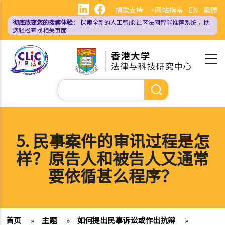
跳
捐款支持
+网站指南
EN
繁體
转
彻底改变您的搜索体验：
探索全新的人工智能
社区法网智能推荐系统
，助
到
您轻松查找相关页面
主
要
内
容
搜
索
5. 民事案件的审讯过程是怎
样？原告人和被告人又通常
要依循甚么程序？
首页
»
主题
»
如何提出民事诉讼或作出抗辩
»