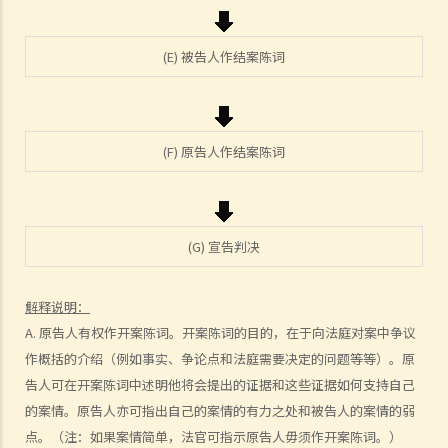
详？
12. 甚么是状书？ 原告人和被告人在状书的阶段需要送达哪些文件？
(E) 被告人作结案陈词
13. 草拟一份优秀的状书的基本原则是甚么？
14. 如果原告人由于预期被告人提议和解会作出还价而夸大其申索金
额，会有甚么后果？
15. 我应该在甚么时候提交有关证据？ 我应该将其有关证据附上于申索
(F) 原告人作结案陈词
陈述书或原诉传票上吗？
如何就民事诉讼作出抗辩
1. 怎样计算将送达认收书送交法院存档的14天时限？
(G) 宣告判决
2. 作为被告人，我应否就向我展开的诉讼作抗辩？
3. 如果我决定不作出抗辩，该怎么办？
解释说明：
4. 如果我决定就案件作出抗辩，该怎么办？
A. 原告人有权作开案陈词。开案陈词的目的，在于向法庭对案中争议
5. 如被告人未有提交送达认收书或抗辩书，结果会怎样？
作概括的介绍（例如事实、争论点和法庭需要决定的问题等等）。原
6. 如被告人提交抗辩书（和反申索书），情况会怎样？
告人可在开案陈词中述明他将会提出的证据和这些证据如何支持自己
7. 如果被告人认为他确实拖欠原告人部份款项，可以怎样做？
的案情。原告人亦可指出自己的案情的有力之处和被告人的案情的弱
8. 我作为民事诉讼中的被告人，但我认为另一方才应该对原告人的申索
点。（注：如果案情简单，法官可指示原告人毋须作开案陈词。）