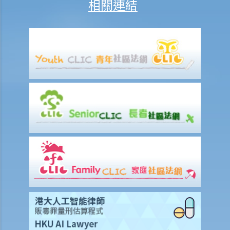
相關連結
我在工作時因遇到意外而受傷及導致傷殘，我或我的家人可獲哪些賠
償？
除上述的賠償外，我可否就工傷而獲得其他賠償（例如醫藥費）？
工傷或有關意外之報告
僱主向勞工處報告與工作有關的意外之時限是多久？
僱員可否向勞工處報告與工作有關的意外？
其他有關工傷的事項
如何安排支付工傷賠償？
若然我不能與僱主和平地解決工傷賠償問題，將案件呈交法院的時限是
多久？
若然我對條例所給予的補償感到不滿，或者我認為僱主忽略了應有的安
全措施，我可否進一步提出申索？
保險
人壽保險