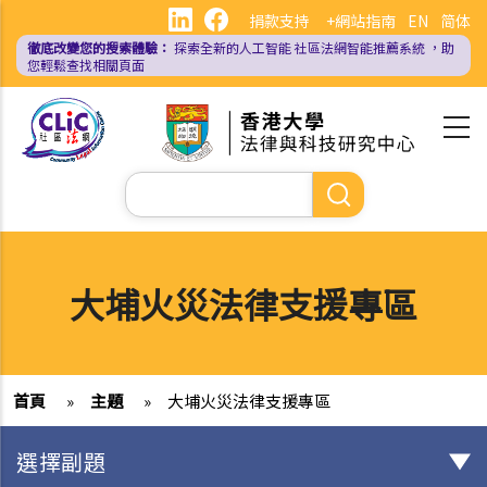
移
捐款支持
+網站指南
EN
简体
至
徹底改變您的搜索體驗：
探索全新的人工智能
社區法網智能推薦系統
，助
主
您輕鬆查找相關頁面
內
容
Search
大埔火災法律支援專區
首頁
»
主題
»
大埔火災法律支援專區
選擇副題