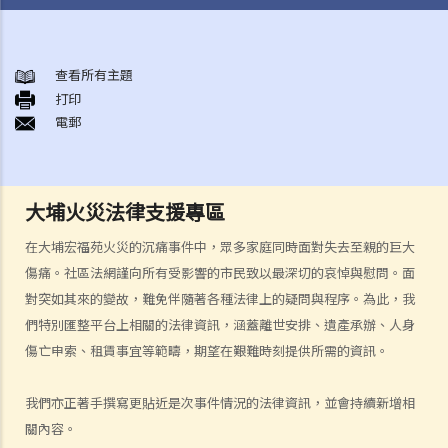
身後事安排
A. 火葬
查看所有主題
打印
B. 骨灰安置所（靈灰安置所）
電郵
C. 土葬
D. 紀念花園
E. 骨灰撒海
大埔火災法律支援專區
F. 遺體／骨殖／骨灰出入香港
人身傷亡
在大埔宏福苑火災的沉痛事件中，眾多家庭同時面對失去至親的巨大
傷者本人
傷痛。社區法網謹向所有受影響的市民致以最深切的哀悼與慰問。面
對突如其來的變故，難免伴隨著各種法律上的疑問與程序。為此，我
何謂「人身傷害」？
們特別匯整平台上相關的法律資訊，涵蓋離世安排、遺產承辦、人身
我受傷後，何時可提出申索？
傷亡申索、租賃事宜等範疇，期望在艱難時刻提供所需的資訊。
如何就人身傷害提出申索？
人身傷害訴訟所涉的法律程序
我們亦正著手撰寫更貼近是次事件情況的法律資訊，並會持續新增相
1. 申索信（原告人）及建設性的答覆（被告人）
關內容。
2. 傳訊令狀