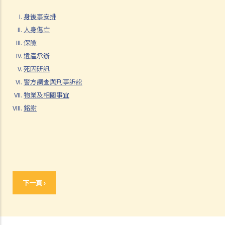
3. 申索陳述書
身後事安排
4. 損害賠償陳述書
人身傷亡
5. 抗辯書
保險
6. 證明書（收費安排）
遺產承辦
7. 屬實申述
死因研訊
8. 委託專家擬備報告的守則
警方調查與刑事訴訟
物業及相關事宜
9. 核對表評檢及案件管理問卷
銘謝
10. 案件管理會議
11. 審訊前的覆核
就人身傷害提出申索，是否存在時限？
就人身傷害提出申索，會取得多少賠償？
涉及非致命意外的申索
下一頁 ›
若我因人身傷害提出申索，可否申請法律援助？
法律援助
法律援助輔助計劃