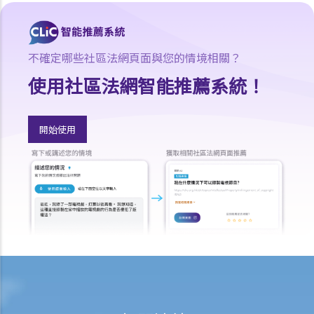
香港律師會大埔火災緊急免費法律諮詢熱線
切勿尋求索償代理協助處理申索
逝者家屬
不確定哪些社區法網頁面與您的情境相關？
我的家人在意外中身亡。我可否代表死者展開人身傷亡訴訟？在控告犯
使用社區法網智能推薦系統！
錯的一方之前，我需要依循甚麼程序？
損害賠償陳述書
開始使用
涉及致命意外的申索
死因裁判法庭有甚麼作用？
火災中受傷的僱員
因工受傷以及有關補償
賠償責任
怎樣才算是因工及在僱用期間遭遇意外（簡稱工傷意外）？
在甚麼情況下，僱主不需要為其僱員的工傷負上賠償責任？
賠償項目
我的配偶在工作時因意外而死亡，我或我的家人可獲哪些賠償？