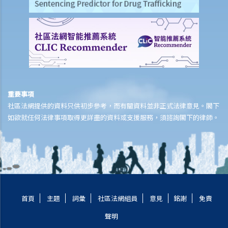
受保人已失蹤了數年，其保單受益人可否向保險公司索取死亡賠償？
在處理索償時，保險公司會否接受中醫發出的醫療報告 / 醫生紙？
如果我的保單已經失效，但我重新繳交保費以嘗試令保單「復效」。我
可否在這段期間向保險公司索償？
我為同一項目（如住院或家居意外）購買了數份保險。我可否從所有保
單索取全數保額，或只可索取實際開支或損失？人壽保險的死亡賠償會
否有不同規定？
重要事項
醫療保險
社區法網提供的資料只供初步參考，而有關資料並非正式法律意見。閣下
如欲就任何法律事項取得更詳盡的資料或支援服務，須諮詢閣下的律師。
在處理索償時，保險公司會否接受中醫發出的醫療報告 / 醫生紙？
我為同一項目（如住院或家居意外）購買了數份保險。我可否從所有保
單索取全數保額，或只可索取實際開支或損失？
意外或個人傷亡保險
「意外受傷」的一般定義是甚麼？如果我受了傷但沒有表面傷痕，我可
否向保險公司索償？
首頁
主題
詞彙
社區法網組員
意見
銘謝
免責
「永久傷殘」和「暫時性傷殘」的一般定義是甚麼？保險公司支付了一
聲明
筆永久傷殘賠償給我，但兩年後我奇蹟地復原，保險公司可否向我討回