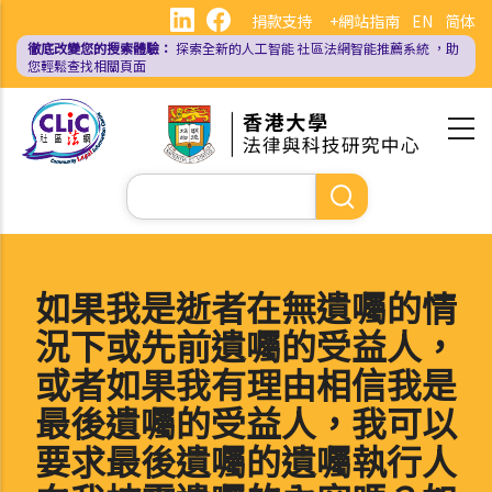
移
捐款支持
+網站指南
EN
简体
至
徹底改變您的搜索體驗：
探索全新的人工智能
社區法網智能推薦系統
，助
主
您輕鬆查找相關頁面
內
容
Search
如果我是逝者在無遺囑的情
況下或先前遺囑的受益人，
或者如果我有理由相信我是
最後遺囑的受益人，我可以
要求最後遺囑的遺囑執行人