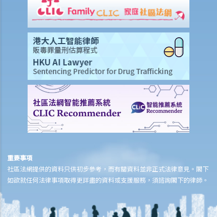
除上述的賠償外，我可否就工傷而獲得其他賠償（例如醫藥費）？
工傷或有關意外之報告
僱主向勞工處報告與工作有關的意外之時限是多久？
僱員可否向勞工處報告與工作有關的意外？
其他有關工傷的事項
如何安排支付工傷賠償？
若然我不能與僱主和平地解決工傷賠償問題，將案件呈交法院的時限是
多久？
若然我對條例所給予的補償感到不滿，或者我認為僱主忽略了應有的安
全措施，我可否進一步提出申索？
保險
重要事項
社區法網提供的資料只供初步參考，而有關資料並非正式法律意見。閣下
人壽保險
如欲就任何法律事項取得更詳盡的資料或支援服務，須諮詢閣下的律師。
受保人已失蹤了數年，其保單受益人可否向保險公司索取死亡賠償？
在處理索償時，保險公司會否接受中醫發出的醫療報告 / 醫生紙？
如果我的保單已經失效，但我重新繳交保費以嘗試令保單「復效」。我