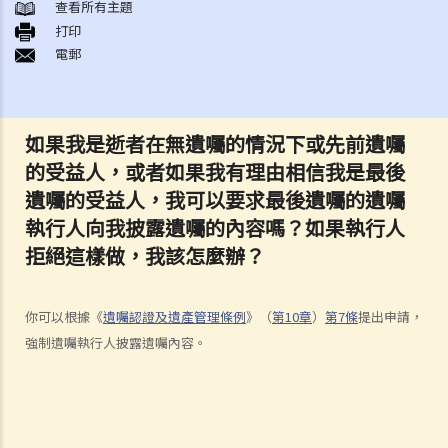
A. 火葬
查看所有主題
打印
B. 骨灰安置所（靈灰安置所）
電郵
C. 土葬
D. 紀念花園
E. 骨灰撒海
如果我是逝者在無遺囑的情況下或先前遺囑
F. 遺體／骨殖／骨灰出入香港
的受益人，或者如果我有理由相信我是最後
人身傷亡
遺囑的受益人，我可以要求最後遺囑的遺囑
傷者本人
執行人向我披露遺囑的內容嗎？如果執行人
何謂「人身傷害」？
拒絕這樣做，我該怎麼辦？
我受傷後，何時可提出申索？
如何就人身傷害提出申索？
你可以根據《
遺囑認證及遺產管理條例
》（
第10章
）
第7條
提出申請，
人身傷害訴訟所涉的法律程序
強制遺囑執行人披露遺囑內容。
1. 申索信（原告人）及建設性的答覆（被告人）
2. 傳訊令狀
3. 申索陳述書
4. 損害賠償陳述書