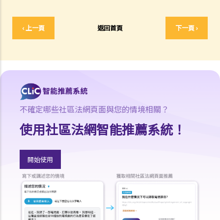
5. 抗辯書
6. 證明書（收費安排）
‹ 上一頁
返回首頁
下一頁 ›
7. 屬實申述
8. 委託專家擬備報告的守則
9. 核對表評檢及案件管理問卷
10. 案件管理會議
11. 審訊前的覆核
就人身傷害提出申索，是否存在時限？
不確定哪些社區法網頁面與您的情境相關？
就人身傷害提出申索，會取得多少賠償？
使用社區法網智能推薦系統！
涉及非致命意外的申索
若我因人身傷害提出申索，可否申請法律援助？
開始使用
法律援助
法律援助輔助計劃
香港律師會大埔火災緊急免費法律諮詢熱線
切勿尋求索償代理協助處理申索