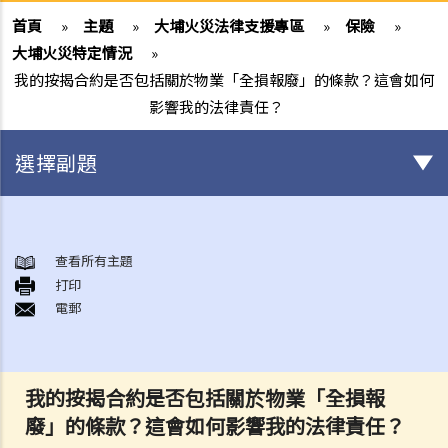
首頁
»
主題
»
大埔火災法律支援專區
»
保險
»
大埔火災特定情況
»
我的按揭合約是否包括關於物業「全損報廢」的條款？這會如何
影響我的法律責任？
選擇副題
身後事安排
A. 火葬
查看所有主題
打印
B. 骨灰安置所（靈灰安置所）
電郵
C. 土葬
D. 紀念花園
E. 骨灰撒海
我的按揭合約是否包括關於物業「全損報
F. 遺體／骨殖／骨灰出入香港
廢」的條款？這會如何影響我的法律責任？
人身傷亡