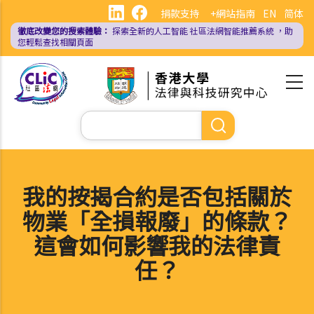
移
捐款支持
+網站指南
EN
简体
至
徹底改變您的搜索體驗：
探索全新的人工智能
社區法網智能推薦系統
，助
主
您輕鬆查找相關頁面
內
容
Search
我的按揭合約是否包括關於
物業「全損報廢」的條款？
這會如何影響我的法律責
任？