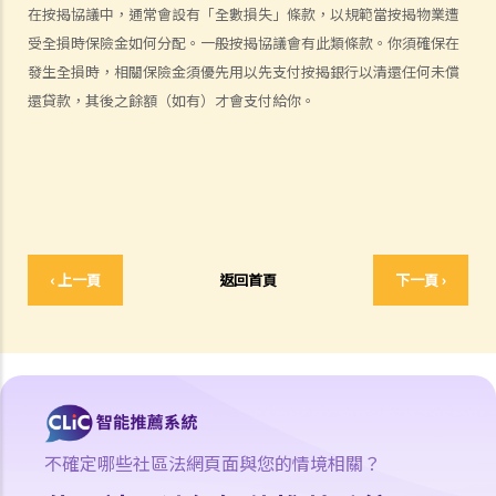
傷者本人
在按揭協議中，通常會設有「全數損失」條款，以規範當按揭物業遭
受全損時保險金如何分配。一般按揭協議會有此類條款。你須確保在
何謂「人身傷害」？
發生全損時，相關保險金須優先用以先支付按揭銀行以清還任何未償
我受傷後，何時可提出申索？
還貸款，其後之餘額（如有）才會支付給你。
如何就人身傷害提出申索？
人身傷害訴訟所涉的法律程序
1. 申索信（原告人）及建設性的答覆（被告人）
2. 傳訊令狀
3. 申索陳述書
4. 損害賠償陳述書
‹ 上一頁
返回首頁
下一頁 ›
5. 抗辯書
6. 證明書（收費安排）
7. 屬實申述
8. 委託專家擬備報告的守則
9. 核對表評檢及案件管理問卷
10. 案件管理會議
不確定哪些社區法網頁面與您的情境相關？
11. 審訊前的覆核