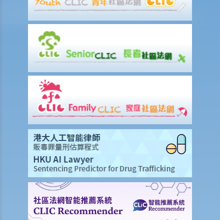
因工受傷以及有關補償
賠償責任
怎樣才算是因工及在僱用期間遭遇意外（簡稱工傷意外）？
在甚麼情況下，僱主不需要為其僱員的工傷負上賠償責任？
賠償項目
我的配偶在工作時因意外而死亡，我或我的家人可獲哪些賠償？
我在工作時因遇到意外而受傷及導致傷殘，我或我的家人可獲哪些賠
償？
除上述的賠償外，我可否就工傷而獲得其他賠償（例如醫藥費）？
工傷或有關意外之報告
僱主向勞工處報告與工作有關的意外之時限是多久？
僱員可否向勞工處報告與工作有關的意外？
其他有關工傷的事項
如何安排支付工傷賠償？
若然我不能與僱主和平地解決工傷賠償問題，將案件呈交法院的時限是