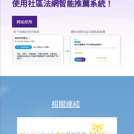
使用社區法網智能推薦系統！
就人身傷害提出申索，是否存在時限？
就人身傷害提出申索，會取得多少賠償？
開始使用
涉及非致命意外的申索
若我因人身傷害提出申索，可否申請法律援助？
法律援助
法律援助輔助計劃
香港律師會大埔火災緊急免費法律諮詢熱線
切勿尋求索償代理協助處理申索
逝者家屬
我的家人在意外中身亡。我可否代表死者展開人身傷亡訴訟？在控告犯
錯的一方之前，我需要依循甚麼程序？
相關連結
損害賠償陳述書
涉及致命意外的申索
死因裁判法庭有甚麼作用？
火災中受傷的僱員