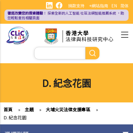
移
捐款支持
+網站指南
EN
简体
至
徹底改變您的搜索體驗：
探索全新的人工智能
社區法網智能推薦系統
，助
主
您輕鬆查找相關頁面
內
容
Search
D. 紀念花園
首頁
»
主題
»
大埔火災法律支援專區
»
D. 紀念花園