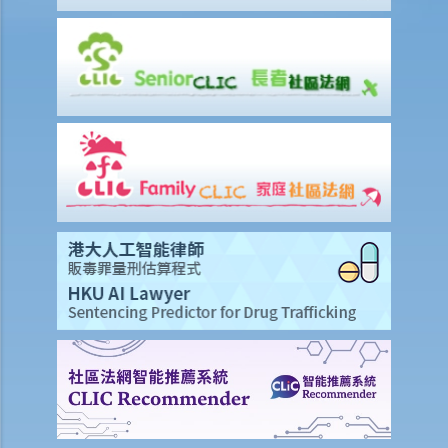
我的配偶在工作時因意外而死亡，我或我的家人可獲哪些賠償？
我在工作時因遇到意外而受傷及導致傷殘，我或我的家人可獲哪些賠
償？
除上述的賠償外，我可否就工傷而獲得其他賠償（例如醫藥費）？
工傷或有關意外之報告
僱主向勞工處報告與工作有關的意外之時限是多久？
僱員可否向勞工處報告與工作有關的意外？
其他有關工傷的事項
如何安排支付工傷賠償？
若然我不能與僱主和平地解決工傷賠償問題，將案件呈交法院的時限是
多久？
若然我對條例所給予的補償感到不滿，或者我認為僱主忽略了應有的安
全措施，我可否進一步提出申索？
保險
人壽保險