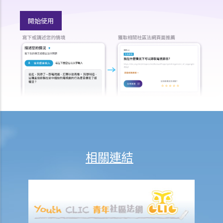
法律援助輔助計劃
香港律師會大埔火災緊急免費法律諮詢熱線
開始使用
切勿尋求索償代理協助處理申索
逝者家屬
我的家人在意外中身亡。我可否代表死者展開人身傷亡訴訟？在控告犯
錯的一方之前，我需要依循甚麼程序？
損害賠償陳述書
涉及致命意外的申索
死因裁判法庭有甚麼作用？
火災中受傷的僱員
相關連結
因工受傷以及有關補償
賠償責任
怎樣才算是因工及在僱用期間遭遇意外（簡稱工傷意外）？
在甚麼情況下，僱主不需要為其僱員的工傷負上賠償責任？
賠償項目