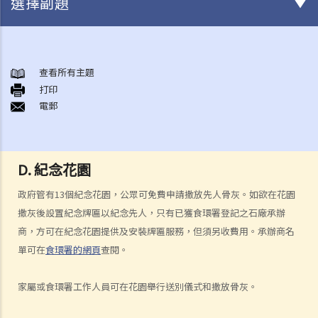
選擇副題
身後事安排
A. 火葬
查看所有主題
打印
B. 骨灰安置所（靈灰安置所）
電郵
C. 土葬
D. 紀念花園
E. 骨灰撒海
D. 紀念花園
F. 遺體／骨殖／骨灰出入香港
人身傷亡
政府管有13個紀念花園，公眾可免費申請撒放先人骨灰。如欲在花園
傷者本人
撒灰後設置紀念牌匾以紀念先人，只有已獲食環署登記之石廠承辦
商，方可在紀念花園提供及安裝牌匾服務，但須另收費用。承辦商名
何謂「人身傷害」？
單可在
食環署的網頁
查閱。
我受傷後，何時可提出申索？
如何就人身傷害提出申索？
家屬或食環署工作人員可在花園舉行送別儀式和撒放骨灰。
人身傷害訴訟所涉的法律程序
1. 申索信（原告人）及建設性的答覆（被告人）