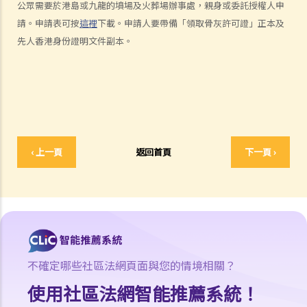
公眾需要於港島或九龍的墳場及火葬場辦事處，親身或委託授權人申
2. 傳訊令狀
請。申請表可按
這裡
下載。申請人要帶備「領取骨灰許可證」正本及
3. 申索陳述書
先人香港身份證明文件副本。
4. 損害賠償陳述書
5. 抗辯書
6. 證明書（收費安排）
7. 屬實申述
8. 委託專家擬備報告的守則
9. 核對表評檢及案件管理問卷
‹ 上一頁
返回首頁
下一頁 ›
10. 案件管理會議
11. 審訊前的覆核
就人身傷害提出申索，是否存在時限？
就人身傷害提出申索，會取得多少賠償？
涉及非致命意外的申索
不確定哪些社區法網頁面與您的情境相關？
若我因人身傷害提出申索，可否申請法律援助？
使用社區法網智能推薦系統！
法律援助