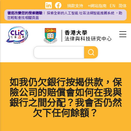
移
捐款支持
+網站指南
EN
简体
至
徹底改變您的搜索體驗：
探索全新的人工智能
社區法網智能推薦系統
，助
主
您輕鬆查找相關頁面
內
容
Search
如我仍欠銀行按揭供款，保
險公司的賠償會如何在我與
銀行之間分配？我會否仍然
欠下任何餘額？