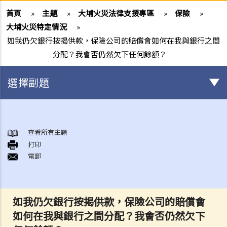
首頁
»
主題
»
大埔火災法律支援專區
»
保險
»
大埔火災特定情況
»
如我仍欠銀行按揭供款，保險公司的賠償會如何在我與銀行之間
分配？我會否仍然欠下任何餘額？
選擇副題
身後事安排
A. 火葬
查看所有主題
打印
B. 骨灰安置所（靈灰安置所）
電郵
C. 土葬
D. 紀念花園
E. 骨灰撒海
如我仍欠銀行按揭供款，保險公司的賠償會
F. 遺體／骨殖／骨灰出入香港
如何在我與銀行之間分配？我會否仍然欠下
人身傷亡