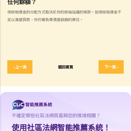
任何餘額？
傷者本人
保險賠償金的分配方式取決於你的按揭協議的條款。如保險賠償金不
何謂「人身傷害」？
足以清還貸款，你仍需負責償還餘額的責任。
我受傷後，何時可提出申索？
如何就人身傷害提出申索？
人身傷害訴訟所涉的法律程序
1. 申索信（原告人）及建設性的答覆（被告人）
2. 傳訊令狀
3. 申索陳述書
‹ 上一頁
返回首頁
下一頁 ›
4. 損害賠償陳述書
5. 抗辯書
6. 證明書（收費安排）
7. 屬實申述
8. 委託專家擬備報告的守則
9. 核對表評檢及案件管理問卷
不確定哪些社區法網頁面與您的情境相關？
10. 案件管理會議
使用社區法網智能推薦系統！
11. 審訊前的覆核