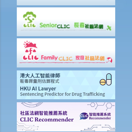
因工受傷以及有關補償
賠償責任
怎樣才算是因工及在僱用期間遭遇意外（簡稱工傷意外）？
在甚麼情況下，僱主不需要為其僱員的工傷負上賠償責任？
賠償項目
我的配偶在工作時因意外而死亡，我或我的家人可獲哪些賠償？
我在工作時因遇到意外而受傷及導致傷殘，我或我的家人可獲哪些賠
償？
除上述的賠償外，我可否就工傷而獲得其他賠償（例如醫藥費）？
工傷或有關意外之報告
僱主向勞工處報告與工作有關的意外之時限是多久？
僱員可否向勞工處報告與工作有關的意外？
其他有關工傷的事項
如何安排支付工傷賠償？
若然我不能與僱主和平地解決工傷賠償問題，將案件呈交法院的時限是