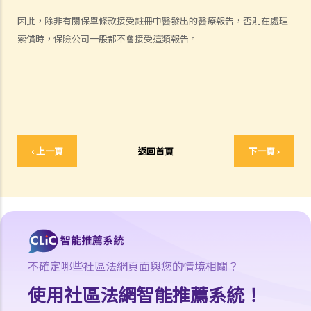
何謂「人身傷害」？
因此，除非有關保單條款接受註冊中醫發出的醫療報告，否則在處理
我受傷後，何時可提出申索？
索償時，保險公司一般都不會接受這類報告。
如何就人身傷害提出申索？
人身傷害訴訟所涉的法律程序
1. 申索信（原告人）及建設性的答覆（被告人）
2. 傳訊令狀
3. 申索陳述書
4. 損害賠償陳述書
‹ 上一頁
返回首頁
下一頁 ›
5. 抗辯書
6. 證明書（收費安排）
7. 屬實申述
8. 委託專家擬備報告的守則
9. 核對表評檢及案件管理問卷
10. 案件管理會議
不確定哪些社區法網頁面與您的情境相關？
11. 審訊前的覆核
使用社區法網智能推薦系統！
就人身傷害提出申索，是否存在時限？