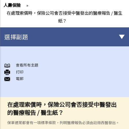
人壽保險
»
在處理索償時，保險公司會否接受中醫發出的醫療報告 / 醫生
紙？
選擇副題
身後事安排
A. 火葬
查看所有主題
打印
B. 骨灰安置所（靈灰安置所）
電郵
C. 土葬
D. 紀念花園
E. 骨灰撒海
在處理索償時，保險公司會否接受中醫發出
F. 遺體／骨殖／骨灰出入香港
的醫療報告 / 醫生紙？
人身傷亡
傷者本人
保單通常都會有一項標準條款，列明醫療報告必須由註冊西醫發出。