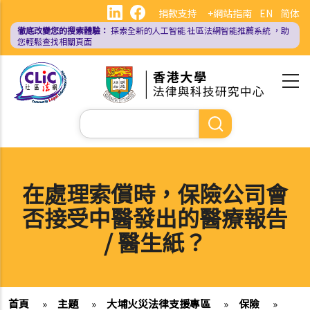
移
捐款支持
+網站指南
EN
简体
至
徹底改變您的搜索體驗：
探索全新的人工智能
社區法網智能推薦系統
，助
主
您輕鬆查找相關頁面
內
容
Search
在處理索償時，保險公司會
否接受中醫發出的醫療報告
/ 醫生紙？
首頁
»
主題
»
大埔火災法律支援專區
»
保險
»