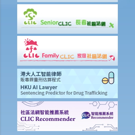
賠償責任
怎樣才算是因工及在僱用期間遭遇意外（簡稱工傷意外）？
在甚麼情況下，僱主不需要為其僱員的工傷負上賠償責任？
賠償項目
我的配偶在工作時因意外而死亡，我或我的家人可獲哪些賠償？
我在工作時因遇到意外而受傷及導致傷殘，我或我的家人可獲哪些賠
償？
除上述的賠償外，我可否就工傷而獲得其他賠償（例如醫藥費）？
工傷或有關意外之報告
僱主向勞工處報告與工作有關的意外之時限是多久？
僱員可否向勞工處報告與工作有關的意外？
其他有關工傷的事項
如何安排支付工傷賠償？
若然我不能與僱主和平地解決工傷賠償問題，將案件呈交法院的時限是
多久？