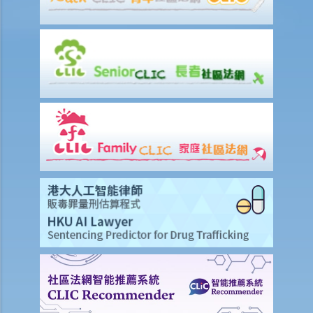
在甚麼情況下，僱主不需要為其僱員的工傷負上賠償責任？
賠償項目
我的配偶在工作時因意外而死亡，我或我的家人可獲哪些賠償？
我在工作時因遇到意外而受傷及導致傷殘，我或我的家人可獲哪些賠
償？
除上述的賠償外，我可否就工傷而獲得其他賠償（例如醫藥費）？
工傷或有關意外之報告
僱主向勞工處報告與工作有關的意外之時限是多久？
僱員可否向勞工處報告與工作有關的意外？
其他有關工傷的事項
如何安排支付工傷賠償？
若然我不能與僱主和平地解決工傷賠償問題，將案件呈交法院的時限是
多久？
若然我對條例所給予的補償感到不滿，或者我認為僱主忽略了應有的安
全措施，我可否進一步提出申索？