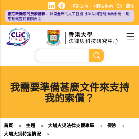
移
捐款支持
+網站指南
EN
简体
至
徹底改變您的搜索體驗：
探索全新的人工智能
社區法網智能推薦系統
，助
主
您輕鬆查找相關頁面
內
容
Search
我需要準備甚麼文件來支持
我的索償？
首頁
»
主題
»
大埔火災法律支援專區
»
保險
»
大埔火災特定情況
»