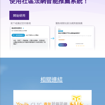
使用社區法網智能推薦系統！
若我因人身傷害提出申索，可否申請法律援助？
法律援助
開始使用
法律援助輔助計劃
香港律師會大埔火災緊急免費法律諮詢熱線
切勿尋求索償代理協助處理申索
逝者家屬
我的家人在意外中身亡。我可否代表死者展開人身傷亡訴訟？在控告犯
錯的一方之前，我需要依循甚麼程序？
損害賠償陳述書
涉及致命意外的申索
死因裁判法庭有甚麼作用？
相關連結
火災中受傷的僱員
因工受傷以及有關補償
賠償責任
怎樣才算是因工及在僱用期間遭遇意外（簡稱工傷意外）？