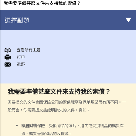
我需要準備甚麼文件來支持我的索償？
選擇副題
身後事安排
A. 火葬
查看所有主題
打印
B. 骨灰安置所（靈灰安置所）
電郵
C. 土葬
D. 紀念花園
E. 骨灰撒海
我需要準備甚麼文件來支持我的索償？
F. 遺體／骨殖／骨灰出入香港
人身傷亡
需要提交的文件會因保險公司的索償程序及保單類型而有所不同。一
傷者本人
般而言，你需要提交能證明損失的文件，例如：
何謂「人身傷害」？
家居財物保險
：受損物品的照片、遺失或受損物品的購買單
我受傷後，何時可提出申索？
據、購買替換物品的收據等。