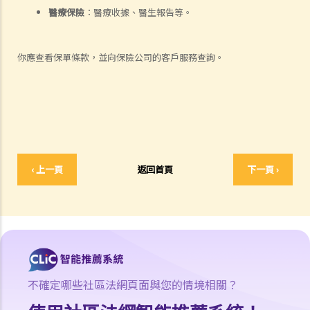
如何就人身傷害提出申索？
醫療保險
：醫療收據、醫生報告等。
人身傷害訴訟所涉的法律程序
1. 申索信（原告人）及建設性的答覆（被告人）
你應查看保單條款，並向保險公司的客戶服務查詢。
2. 傳訊令狀
3. 申索陳述書
4. 損害賠償陳述書
5. 抗辯書
6. 證明書（收費安排）
7. 屬實申述
‹ 上一頁
返回首頁
下一頁 ›
8. 委託專家擬備報告的守則
9. 核對表評檢及案件管理問卷
10. 案件管理會議
11. 審訊前的覆核
就人身傷害提出申索，是否存在時限？
就人身傷害提出申索，會取得多少賠償？
不確定哪些社區法網頁面與您的情境相關？
涉及非致命意外的申索