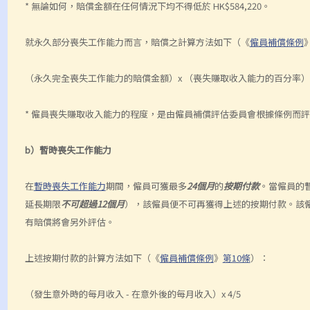
* 無論如何，賠償金額在任何情況下均不得低於 HK$584,220。
就永久部分喪失工作能力而言，賠償之計算方法如下（《
僱員補償條例
（永久完全喪失工作能力的賠償金額）x （喪失賺取收入能力的百分率）
* 僱員喪失賺取收入能力的程度，是由僱員補償評估委員會根據條例而
b）暫時喪失工作能力
在
暫時喪失工作能力
期間，僱員可獲最多
24個月
的
按期付款
。當僱員的
延長期限
不可超過12個月
），該僱員便不可再獲得上述的按期付款。該
有賠償將會另外評估。
上述按期付款的計算方法如下（《
僱員補償條例
》
第10條
）：
（發生意外時的每月收入 - 在意外後的每月收入）x 4/5