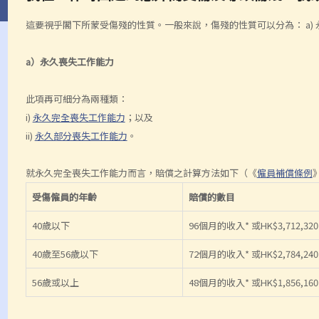
這要視乎閣下所蒙受傷殘的性質。一般來說，傷殘的性質可以分為： a) 
a）永久喪失工作能力
此項再可細分為兩種類：
i)
永久完全喪失工作能力
；以及
ii)
永久部分喪失工作能力
。
就永久完全喪失工作能力而言，賠償之計算方法如下（《
僱員補償條例
受傷僱員的年齡
賠償的數目
40歲以下
96個月的收入* 或HK$3,712,
40歲至56歲以下
72個月的收入* 或HK$2,784,
56歲或以上
48個月的收入* 或HK$1,856,