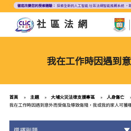
移
徹底改變您的搜索體驗：
探索全新的人工智能
社區法網智能推薦系統
，
至
主
社區法網
內
容
我在工作時因遇到意
首頁
»
主題
»
大埔火災法律支援專區
»
人身傷亡
我在工作時因遇到意外而受傷及導致傷殘，我或我的家人可獲
選擇副題