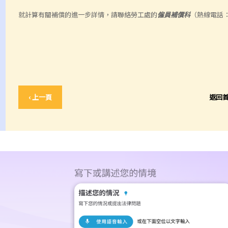
就計算有關補償的進一步詳情，請聯絡勞工處的
僱員補償科
（熱線電話： 2
‹ 上一頁
返回