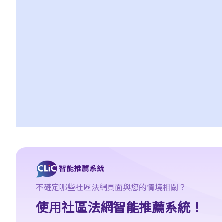
法律援助輔助計劃
香港律師會大埔火災緊急免費法律諮詢熱線
切勿尋求索償代理協助處理申索
逝者家屬
我的家人在意外中身亡。我可否代表死者展開人身傷亡訴訟？在控
告犯錯的一方之前，我需要依循甚麼程序？
損害賠償陳述書
涉及致命意外的申索
死因裁判法庭有甚麼作用？
火災中受傷的僱員
因工受傷以及有關補償
賠償責任
怎樣才算是因工及在僱用期間遭遇意外（簡稱工傷意外）？
不確定哪些社區法網頁面與您的情境相關？
在甚麼情況下，僱主不需要為其僱員的工傷負上賠償責任？
使用社區法網智能推薦系統！
賠償項目