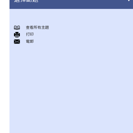
身後事安排
查看所有主題
A. 火葬
打印
B. 骨灰安置所（靈灰安置所）
電郵
C. 土葬
D. 紀念花園
E. 骨灰撒海
F. 遺體／骨殖／骨灰出入香港
人身傷亡
傷者本人
何謂「人身傷害」？
我受傷後，何時可提出申索？
如何就人身傷害提出申索？
人身傷害訴訟所涉的法律程序
1. 申索信（原告人）及建設性的答覆（被告人）