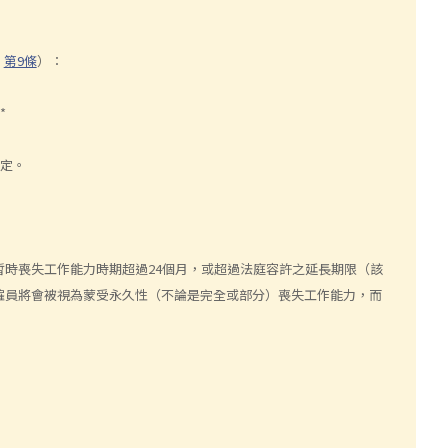
》
第9條
）：
*
評定。
暫時喪失工作能力時期超過24個月，或超過法庭容許之延長期限（該
僱員將會被視為蒙受永久性（不論是完全或部分）喪失工作能力，而