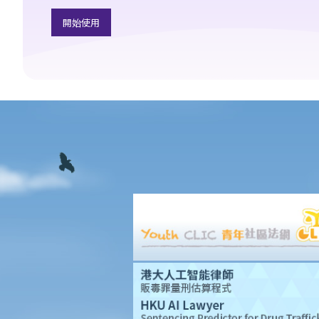
我的配偶在工作時因意外而死亡，我或我的家人可獲哪些賠償？
開始使用
我在工作時因遇到意外而受傷及導致傷殘，我或我的家人可獲哪些
賠償？
除上述的賠償外，我可否就工傷而獲得其他賠償（例如醫藥費）？
工傷或有關意外之報告
僱主向勞工處報告與工作有關的意外之時限是多久？
僱員可否向勞工處報告與工作有關的意外？
其他有關工傷的事項
如何安排支付工傷賠償？
若然我不能與僱主和平地解決工傷賠償問題，將案件呈交法院的時
限是多久？
若然我對條例所給予的補償感到不滿，或者我認為僱主忽略了應有
的安全措施，我可否進一步提出申索？
保險
人壽保險