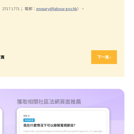
717 1771； 電郵：
enquiry@labour.gov.hk
）。
首頁
下一頁 ›