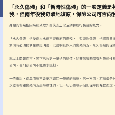
「永久傷殘」和「暫時性傷殘」的一般定義是
我，但兩年後我奇蹟地復原，保險公司可否向
身體的傷殘指因疾病或意外而失去正常活動和履行職務的能力。
「永久傷殘」指受保人永遠不能復原的傷殘，「暫時性傷殘」指將來會
索償時必須提供醫療證明書，以證明受保人的傷殘情況。永久傷殘的保
就以上問題而言，閣下已收到一筆過的賠償。除非該項賠償有附帶條件
公司，否則該公司不能要求退錢。
一般來說，保單條款不會要求退回一筆過的賠款。另一方面，若賠償是
以證明有關傷殘情況是持續性的，但一切仍要視乎個別保單的條款而定