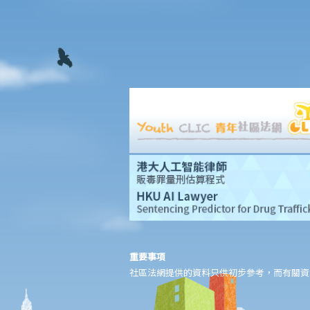
法律援助
法律援助輔助計劃
香港律師會大埔火災緊急免費法律諮詢熱線
切勿尋求索償代理協助處理申索
逝者家屬
我的家人在意外中身亡。我可否代表死者展開人身傷亡訴訟？在控
告犯錯的一方之前，我需要依循甚麼程序？
損害賠償陳述書
涉及致命意外的申索
死因裁判法庭有甚麼作用？
火災中受傷的僱員
因工受傷以及有關補償
賠償責任
重要事項
社區法網提供的資料只供初步參考，而有關資
怎樣才算是因工及在僱用期間遭遇意外（簡稱工傷意外）？
在甚麼情況下，僱主不需要為其僱員的工傷負上賠償責任？