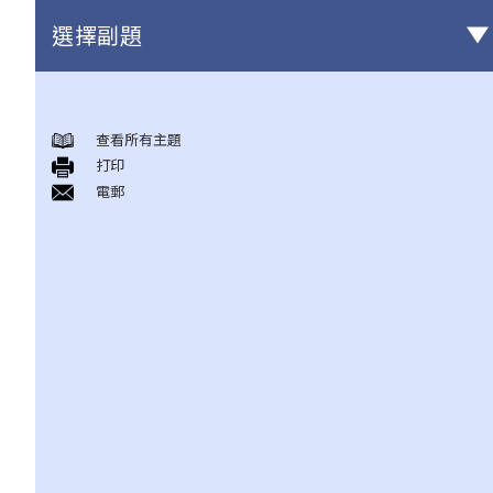
選擇副題
身後事安排
查看所有主題
A. 火葬
打印
B. 骨灰安置所（靈灰安置所）
電郵
C. 土葬
D. 紀念花園
E. 骨灰撒海
F. 遺體／骨殖／骨灰出入香港
人身傷亡
傷者本人
何謂「人身傷害」？
我受傷後，何時可提出申索？
如何就人身傷害提出申索？
人身傷害訴訟所涉的法律程序