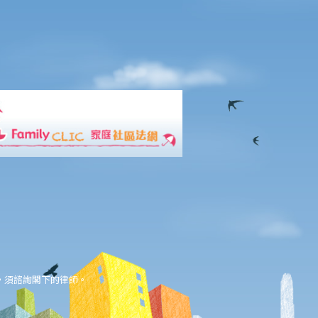
，須諮詢閣下的律師。