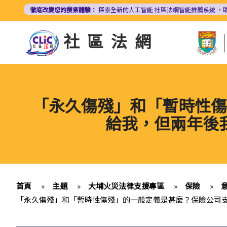
移
徹底改變您的搜索體驗：
探索全新的人工智能
社區法網智能推薦系統
，
至
主
社區法網
內
容
「永久傷殘」和「暫時性傷
給我，但兩年後
首頁
»
主題
»
大埔火災法律支援專區
»
保險
»
「永久傷殘」和「暫時性傷殘」的一般定義是甚麼？保險公司