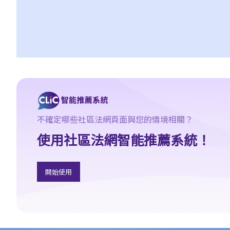
1. 申索信（原告人）及建設性的答覆（被告人）
2. 傳訊令狀
3. 申索陳述書
4. 損害賠償陳述書
5. 抗辯書
6. 證明書（收費安排）
7. 屬實申述
8. 委託專家擬備報告的守則
不確定哪些社區法網頁面與您的情境相關？
9. 核對表評檢及案件管理問卷
使用社區法網智能推薦系統！
10. 案件管理會議
11. 審訊前的覆核
就人身傷害提出申索，是否存在時限？
開始使用
就人身傷害提出申索，會取得多少賠償？
涉及非致命意外的申索
若我因人身傷害提出申索，可否申請法律援助？