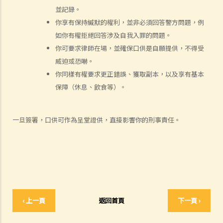
就人身傷害提出申索，會取得多少賠償？
並記錄。
你享有保持緘默的權利，並非必須回答警方問題，例
涉及非致命意外的申索
如你有權拒絕回答涉及自我入罪的問題。
若我因人身傷害提出申索，可否申請法律援助？
你可要求律師在場，並確保口供是自願提供，不得受
法律援助
威迫或恐嚇。
法律援助輔助計劃
你同樣有權要求更正錯誤、獲取副本，以及享有基本
香港律師會大埔火災緊急免費法律諮詢熱線
保障（休息、飲食等）。
切勿尋求索償代理協助處理申索
逝者家屬
一旦簽署，口供可作為呈堂證供，直接影響你的刑事責任。
我的家人在意外中身亡。我可否代表死者展開人身傷亡訴訟？在控告犯
錯的一方之前，我需要依循甚麼程序？
損害賠償陳述書
涉及致命意外的申索
死因裁判法庭有甚麼作用？
‹ 上一頁
返回首頁
下一頁 ›
火災中受傷的僱員
因工受傷以及有關補償