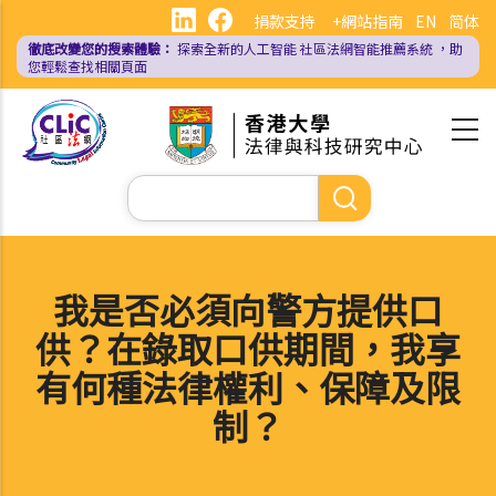
移
捐款支持
+網站指南
EN
简体
至
徹底改變您的搜索體驗：
探索全新的人工智能
社區法網智能推薦系統
，助
主
您輕鬆查找相關頁面
內
容
Search
我是否必須向警方提供口
供？在錄取口供期間，我享
有何種法律權利、保障及限
制？