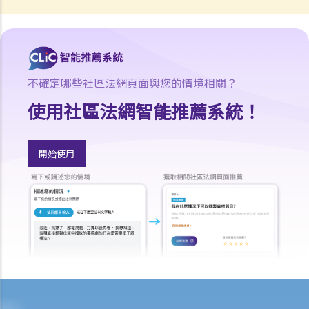
賠償責任
怎樣才算是因工及在僱用期間遭遇意外（簡稱工傷意外）？
在甚麼情況下，僱主不需要為其僱員的工傷負上賠償責任？
賠償項目
不確定哪些社區法網頁面與您的情境相關？
使用社區法網智能推薦系統！
我的配偶在工作時因意外而死亡，我或我的家人可獲哪些賠償？
我在工作時因遇到意外而受傷及導致傷殘，我或我的家人可獲哪些賠
償？
開始使用
除上述的賠償外，我可否就工傷而獲得其他賠償（例如醫藥費）？
工傷或有關意外之報告
僱主向勞工處報告與工作有關的意外之時限是多久？
僱員可否向勞工處報告與工作有關的意外？
其他有關工傷的事項
如何安排支付工傷賠償？
若然我不能與僱主和平地解決工傷賠償問題，將案件呈交法院的時限是
多久？