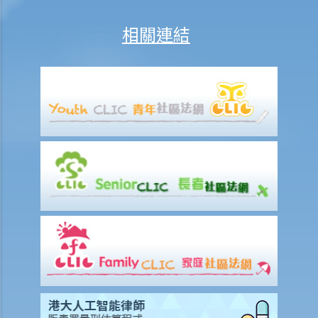
若然我對條例所給予的補償感到不滿，或者我認為僱主忽略了應有的安
相關連結
全措施，我可否進一步提出申索？
保險
人壽保險
受保人已失蹤了數年，其保單受益人可否向保險公司索取死亡賠償？
在處理索償時，保險公司會否接受中醫發出的醫療報告 / 醫生紙？
如果我的保單已經失效，但我重新繳交保費以嘗試令保單「復效」。我
可否在這段期間向保險公司索償？
我為同一項目（如住院或家居意外）購買了數份保險。我可否從所有保
單索取全數保額，或只可索取實際開支或損失？人壽保險的死亡賠償會
否有不同規定？
醫療保險
在處理索償時，保險公司會否接受中醫發出的醫療報告 / 醫生紙？
我為同一項目（如住院或家居意外）購買了數份保險。我可否從所有保
單索取全數保額，或只可索取實際開支或損失？