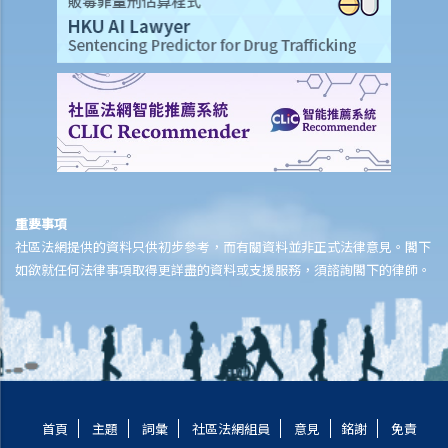
意外或個人傷亡保險
「意外受傷」的一般定義是甚麼？如果我受了傷但沒有表面傷痕，我可
否向保險公司索償？
「永久傷殘」和「暫時性傷殘」的一般定義是甚麼？保險公司支付了一
筆永久傷殘賠償給我，但兩年後我奇蹟地復原，保險公司可否向我討回
部分賠償？
在人身傷亡訴訟中，我已從犯錯一方獲得賠償。這些賠償會否抵銷保險
重要事項
公司的賠款？
社區法網提供的資料只供初步參考，而有關資料並非正式法律意見。閣下
家居保險
如欲就任何法律事項取得更詳盡的資料或支援服務，須諮詢閣下的律師。
如果我的居所和屋內家具均已損毁，保險公司會否全數賠償我的損失？
保險公司會否在支付賠償之前先作出專業評估？
我是大廈內某個單位的業主，而大廈本身已經購有第三者責任保險。如
果有訪客或住客在大廈內遇上意外受傷，我是否可以置身事外？
我對賠償金額及保險代理 / 保險公司的行為極之不滿。我應否訴諸法庭
首頁
主題
詞彙
社區法網組員
意見
銘謝
免責
或向其他認可機構投訴？法庭或其他機構有否就每項索償或投訴設立賠