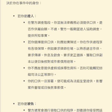
決於你在事件中的身份：
何謂「人身傷害」？
我受傷後，何時可提出申索？
若你是
證人
：
如何就人身傷害提出申索？
在警方調查階段，你並無法律義務必須提供口供，是
人身傷害訴訟所涉的法律程序
否作供屬自願。不過，警方一般期望證人協助調查，
1. 申索信（原告人）及建設性的答覆（被告人）
提供所知事實。
2. 傳訊令狀
若你選擇提供口供，則應如實陳述。你在作供過程享
3. 申索陳述書
有各項保障，例如要求律師在場、以熟悉語言作供、
4. 損害賠償陳述書
要求傳譯、休息及飲食、要求更正錯誤、獲取口供副
5. 抗辯書
本以便日後核對或作索償用途等。
6. 證明書（收費安排）
你不應故意提供虛假或誤導性資料，否則可能觸犯妨
7. 屬實申述
礙司法公正等罪行。
8. 委託專家擬備報告的守則
你的口供一旦簽署，便可能成為法庭呈堂證供，影響
9. 核對表評檢及案件管理問卷
案件審理或日後民事索償。
10. 案件管理會議
11. 審訊前的覆核
若你是
被告
：
就人身傷害提出申索，是否存在時限？
警方通常會進行錄取口供的程序，即邀請你接受問話