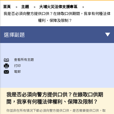
首頁
»
主題
»
大埔火災法律支援專區
»
我是否必須向警方提供口供？在錄取口供期間，我享有何種法律
權利、保障及限制？
選擇副題
身後事安排
A. 火葬
查看所有主題
打印
B. 骨灰安置所（靈灰安置所）
電郵
C. 土葬
D. 紀念花園
E. 骨灰撒海
我是否必須向警方提供口供？在錄取口供期
F. 遺體／骨殖／骨灰出入香港
間，我享有何種法律權利、保障及限制？
人身傷亡
傷者本人
你並非在所有情況下都必須向警方提供口供。是否需要提供口供，取