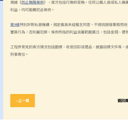
根據《
防止賄賂條例
》，貪污包括行賄和受賄。任何公職人員或私人機
利益，均可能觸犯此條例。
第9條
特別針對私營機構，規定僱員未經僱主同意，不得因辦理業務而收
響其行為，否則屬犯罪。條例所指的利益涵蓋範圍廣泛，包括金錢、禮
工程界常見的貪污情況包括圍標、收受回扣或禮品、披露招標文件等，
刑事責任。
‹ 上一頁
返回