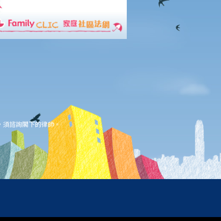
，須諮詢閣下的律師。