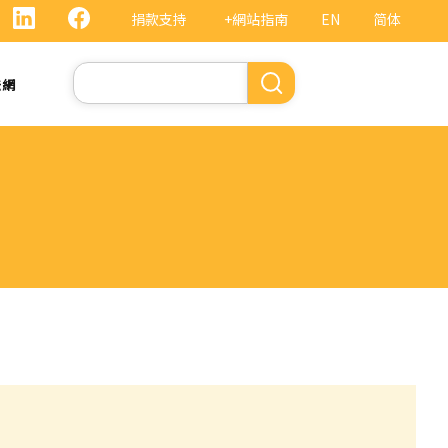
捐款支持
+網站指南
EN
简体
Search
法網