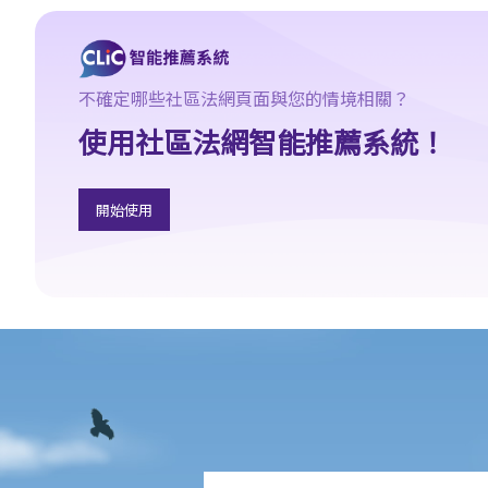
3. 申索陳述書
4. 損害賠償陳述書
5. 抗辯書
不確定哪些社區法網頁面與您的情境相關？
6. 證明書（收費安排）
使用社區法網智能推薦系統！
7. 屬實申述
8. 委託專家擬備報告的守則
9. 核對表評檢及案件管理問卷
開始使用
10. 案件管理會議
11. 審訊前的覆核
就人身傷害提出申索，是否存在時限？
就人身傷害提出申索，會取得多少賠償？
涉及非致命意外的申索
若我因人身傷害提出申索，可否申請法律援助？
法律援助
法律援助輔助計劃