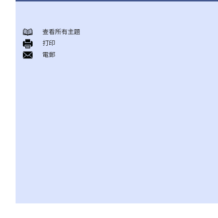
身後事安排
查看所有主題
A. 火葬
打印
B. 骨灰安置所（靈灰安置所）
電郵
C. 土葬
D. 紀念花園
E. 骨灰撒海
F. 遺體／骨殖／骨灰出入香港
人身傷亡
傷者本人
何謂「人身傷害」？
我受傷後，何時可提出申索？
如何就人身傷害提出申索？
人身傷害訴訟所涉的法律程序
1. 申索信（原告人）及建設性的答覆（被告人）
2. 傳訊令狀