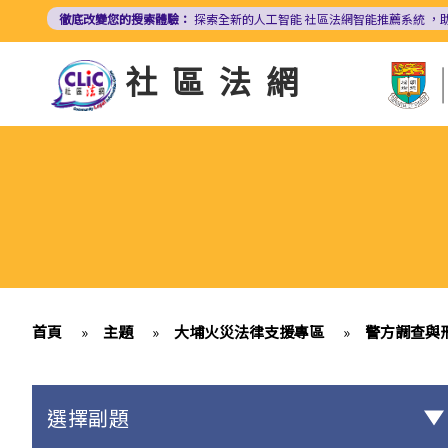
移
徹底改變您的搜索體驗：
探索全新的人工智能
社區法網智能推薦系統
，
至
主
社區法網
內
容
首頁
»
主題
»
大埔火災法律支援專區
»
警方調查與
選擇副題