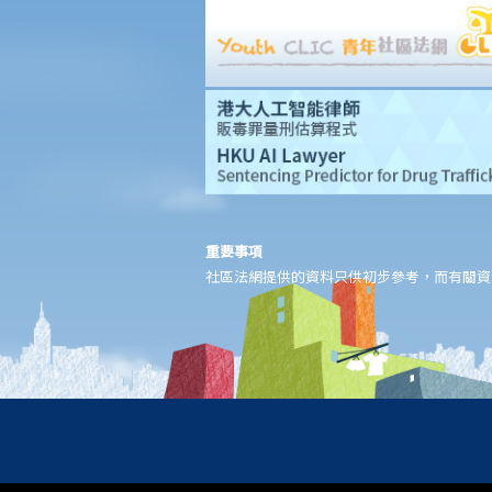
香港律師會大埔火災緊急免費法律諮詢熱線
切勿尋求索償代理協助處理申索
逝者家屬
我的家人在意外中身亡。我可否代表死者展開人身傷亡訴訟？在控
告犯錯的一方之前，我需要依循甚麼程序？
損害賠償陳述書
涉及致命意外的申索
死因裁判法庭有甚麼作用？
重要事項
火災中受傷的僱員
社區法網提供的資料只供初步參考，而有關資
因工受傷以及有關補償
賠償責任
怎樣才算是因工及在僱用期間遭遇意外（簡稱工傷意外）？
在甚麼情況下，僱主不需要為其僱員的工傷負上賠償責任？
賠償項目
我的配偶在工作時因意外而死亡，我或我的家人可獲哪些賠償？