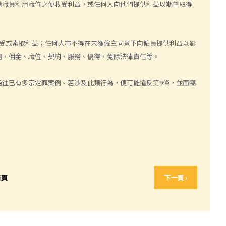
構職員利用職位之便收受利益，或任何人向他們提供利益以期望取得
受或索取利益；任何人亦不得在未獲僱主同意下向僱員提供利益以影
物、佣金、職位、契約、服務、優待、免除法律責任等。
過往已有多宗定罪案例。若涉及此類行為，便可能違反第9條，並面臨
首頁
下一頁 ›