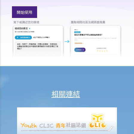
香港律師會大埔火災緊急免費法律諮詢熱線
切勿尋求索償代理協助處理申索
開始使用
逝者家屬
我的家人在意外中身亡。我可否代表死者展開人身傷亡訴訟？在控告犯
錯的一方之前，我需要依循甚麼程序？
損害賠償陳述書
涉及致命意外的申索
死因裁判法庭有甚麼作用？
火災中受傷的僱員
因工受傷以及有關補償
相關連結
賠償責任
怎樣才算是因工及在僱用期間遭遇意外（簡稱工傷意外）？
在甚麼情況下，僱主不需要為其僱員的工傷負上賠償責任？
賠償項目
我的配偶在工作時因意外而死亡，我或我的家人可獲哪些賠償？