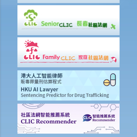
我在工作時因遇到意外而受傷及導致傷殘，我或我的家人可獲哪些賠
償？
除上述的賠償外，我可否就工傷而獲得其他賠償（例如醫藥費）？
工傷或有關意外之報告
僱主向勞工處報告與工作有關的意外之時限是多久？
僱員可否向勞工處報告與工作有關的意外？
其他有關工傷的事項
如何安排支付工傷賠償？
若然我不能與僱主和平地解決工傷賠償問題，將案件呈交法院的時限是
多久？
若然我對條例所給予的補償感到不滿，或者我認為僱主忽略了應有的安
全措施，我可否進一步提出申索？
保險
人壽保險