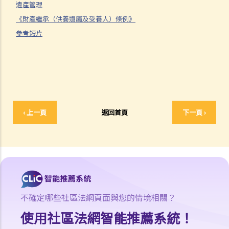
遺產管理
3. 申索陳述書
《財產繼承（供養遺屬及受養人）條例》
4. 損害賠償陳述書
參考短片
5. 抗辯書
6. 證明書（收費安排）
7. 屬實申述
8. 委託專家擬備報告的守則
9. 核對表評檢及案件管理問卷
10. 案件管理會議
‹ 上一頁
返回首頁
下一頁 ›
11. 審訊前的覆核
就人身傷害提出申索，是否存在時限？
就人身傷害提出申索，會取得多少賠償？
涉及非致命意外的申索
若我因人身傷害提出申索，可否申請法律援助？
不確定哪些社區法網頁面與您的情境相關？
法律援助
使用社區法網智能推薦系統！
法律援助輔助計劃