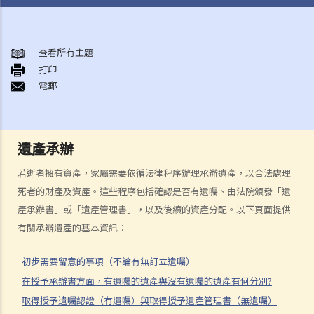
身後事安排
A. 火葬
查看所有主題
打印
B. 骨灰安置所（靈灰安置所）
電郵
C. 土葬
D. 紀念花園
E. 骨灰撒海
遺產承辦
F. 遺體／骨殖／骨灰出入香港
人身傷亡
若逝者擁有資產，家屬需要依循法律程序辦理承辦遺產，以合法處理
傷者本人
死者的財產及資產。這些程序包括確認是否有遺囑、由法院頒發「遺
產承辦書」或「遺產管理書」，以及後續的資產分配。以下頁面提供
何謂「人身傷害」？
有關承辦遺產的基本資訊：
我受傷後，何時可提出申索？
如何就人身傷害提出申索？
初步需要留意的事項（不論有無訂立遺囑）
人身傷害訴訟所涉的法律程序
在授予承辦書方面，有遺囑的遺產與沒有遺囑的遺產有何分別?
1. 申索信（原告人）及建設性的答覆（被告人）
取得授予遺囑認證（有遺囑）與取得授予遺產管理書（無遺囑）
2. 傳訊令狀