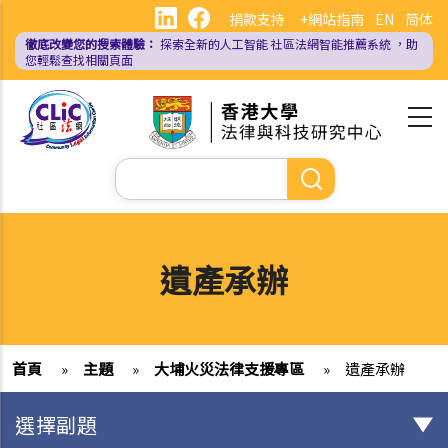
移
捐款支持
+網站指南
EN
简体
至
徹底改變您的搜索體驗：
探索全新的人工智能
社區法網智能推薦系統
，助
主
您輕鬆查找相關頁面
內
容
Search
遺產承辦
首頁
»
主題
»
大埔火災法律支援專區
»
遺產承辦
選擇副題