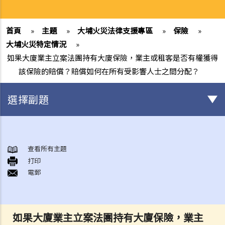
首頁
»
主題
»
大埔火災法律支援專區
»
保險
»
大埔火災特定情況
»
如果大廈業主立案法團持有大廈保險，業主或租客是否有權獲得
該保險的賠償？賠償如何在所有受影響人士之間分配？
選擇副題
身後事安排
A. 火葬
查看所有主題
打印
B. 骨灰安置所（靈灰安置所）
電郵
C. 土葬
D. 紀念花園
E. 骨灰撒海
如果大廈業主立案法團持有大廈保險，業主
F. 遺體／骨殖／骨灰出入香港