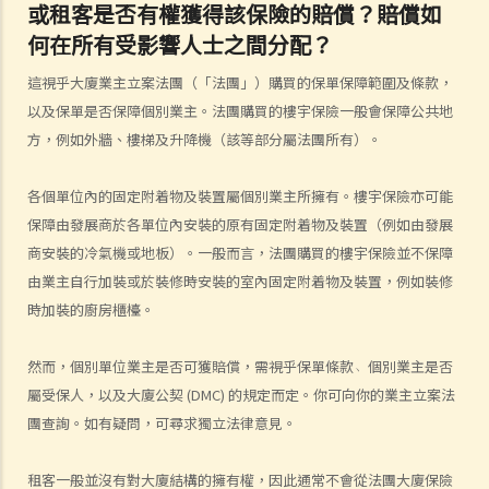
或租客是否有權獲得該保險的賠償？賠償如
人身傷亡
何在所有受影響人士之間分配？
傷者本人
這視乎大廈業主立案法團（「法團」）購買的保單保障範圍及條款，
何謂「人身傷害」？
以及保單是否保障個別業主。法團購買的樓宇保險一般會保障公共地
我受傷後，何時可提出申索？
方，例如外牆、樓梯及升降機（該等部分屬法團所有）。
如何就人身傷害提出申索？
人身傷害訴訟所涉的法律程序
各個單位內的固定附着物及裝置屬個別業主所擁有。樓宇保險亦可能
1. 申索信（原告人）及建設性的答覆（被告人）
保障由發展商於各單位內安裝的原有固定附着物及裝置（例如由發展
2. 傳訊令狀
商安裝的冷氣機或地板）。一般而言，法團購買的樓宇保險並不保障
3. 申索陳述書
由業主自行加裝或於裝修時安裝的室內固定附着物及裝置，例如裝修
4. 損害賠償陳述書
時加裝的廚房櫃檯。
5. 抗辯書
6. 證明書（收費安排）
然而，個別單位業主是否可獲賠償，需視乎保單條款﹅個別業主是否
7. 屬實申述
屬受保人，以及大廈公契 (DMC) 的規定而定。你可向你的業主立案法
8. 委託專家擬備報告的守則
團查詢。如有疑問，可尋求獨立法律意見。
9. 核對表評檢及案件管理問卷
10. 案件管理會議
租客一般並沒有對大廈結構的擁有權，因此通常不會從法團大廈保險