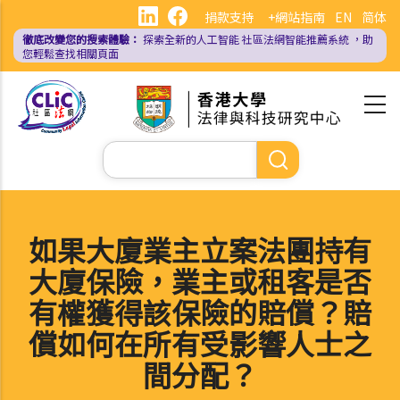
移
捐款支持
+網站指南
EN
简体
至
徹底改變您的搜索體驗：
探索全新的人工智能
社區法網智能推薦系統
，助
主
您輕鬆查找相關頁面
內
容
Search
如果大廈業主立案法團持有
大廈保險，業主或租客是否
有權獲得該保險的賠償？賠
償如何在所有受影響人士之
間分配？