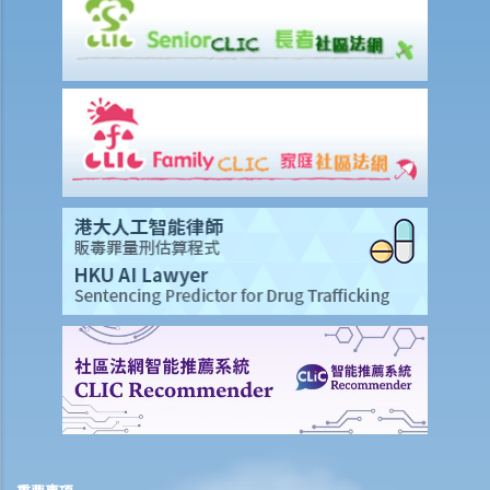
如何安排支付工傷賠償？
若然我不能與僱主和平地解決工傷賠償問題，將案件呈交法院的時限是
多久？
若然我對條例所給予的補償感到不滿，或者我認為僱主忽略了應有的安
全措施，我可否進一步提出申索？
保險
人壽保險
受保人已失蹤了數年，其保單受益人可否向保險公司索取死亡賠償？
在處理索償時，保險公司會否接受中醫發出的醫療報告 / 醫生紙？
如果我的保單已經失效，但我重新繳交保費以嘗試令保單「復效」。我
可否在這段期間向保險公司索償？
我為同一項目（如住院或家居意外）購買了數份保險。我可否從所有保
單索取全數保額，或只可索取實際開支或損失？人壽保險的死亡賠償會
否有不同規定？
醫療保險