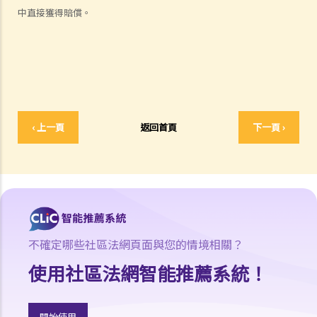
11. 審訊前的覆核
中直接獲得賠償。
就人身傷害提出申索，是否存在時限？
就人身傷害提出申索，會取得多少賠償？
涉及非致命意外的申索
若我因人身傷害提出申索，可否申請法律援助？
法律援助
‹ 上一頁
返回首頁
下一頁 ›
法律援助輔助計劃
香港律師會大埔火災緊急免費法律諮詢熱線
切勿尋求索償代理協助處理申索
逝者家屬
我的家人在意外中身亡。我可否代表死者展開人身傷亡訴訟？在控告犯
不確定哪些社區法網頁面與您的情境相關？
錯的一方之前，我需要依循甚麼程序？
使用社區法網智能推薦系統！
損害賠償陳述書
涉及致命意外的申索
死因裁判法庭有甚麼作用？
開始使用