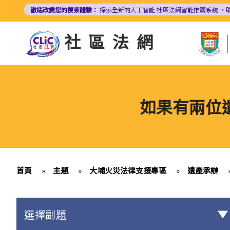
移
徹底改變您的搜索體驗：
探索全新的人工智能
社區法網智能推薦系統
，
至
主
社區法網
內
容
如果有兩位
首頁
»
主題
»
大埔火災法律支援專區
»
遺產承辦
選擇副題