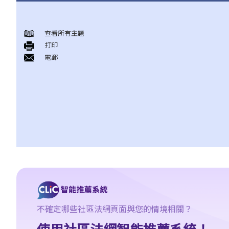
身後事安排
查看所有主題
A. 火葬
打印
B. 骨灰安置所（靈灰安置所）
電郵
C. 土葬
D. 紀念花園
E. 骨灰撒海
F. 遺體／骨殖／骨灰出入香港
人身傷亡
傷者本人
何謂「人身傷害」？
我受傷後，何時可提出申索？
如何就人身傷害提出申索？
人身傷害訴訟所涉的法律程序
不確定哪些社區法網頁面與您的情境相關？
1. 申索信（原告人）及建設性的答覆（被告人）
使用社區法網智能推薦系統！
2. 傳訊令狀