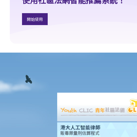
3. 申索陳述書
4. 損害賠償陳述書
開始使用
5. 抗辯書
6. 證明書（收費安排）
7. 屬實申述
8. 委託專家擬備報告的守則
9. 核對表評檢及案件管理問卷
10. 案件管理會議
11. 審訊前的覆核
就人身傷害提出申索，是否存在時限？
就人身傷害提出申索，會取得多少賠償？
涉及非致命意外的申索
若我因人身傷害提出申索，可否申請法律援助？
法律援助
法律援助輔助計劃