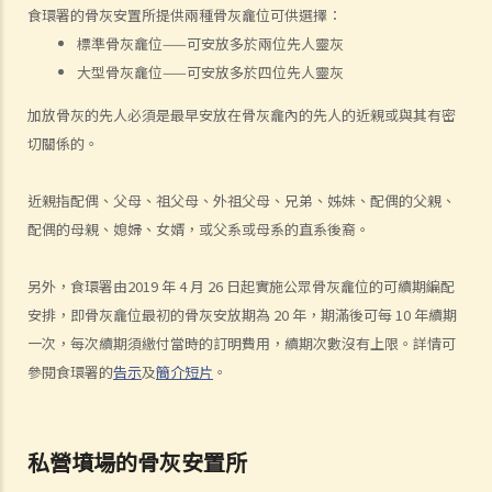
人身傷害訴訟所涉的法律程序
食環署的骨灰安置所提供兩種骨灰龕位可供選擇：
1. 申索信（原告人）及建設性的答覆（被告人）
標準骨灰龕位——可安放多於兩位先人靈灰
2. 傳訊令狀
大型骨灰龕位——可安放多於四位先人靈灰
3. 申索陳述書
加放骨灰的先人必須是最早安放在骨灰龕內的先人的近親或與其有密
4. 損害賠償陳述書
切關係的。
5. 抗辯書
6. 證明書（收費安排）
近親指配偶、父母、祖父母、外祖父母、兄弟、姊妹、配偶的父親、
7. 屬實申述
配偶的母親、媳婦、女婿，或父系或母系的直系後裔。
8. 委託專家擬備報告的守則
9. 核對表評檢及案件管理問卷
另外，食環署由2019 年 4 月 26 日起實施公眾骨灰龕位的可續期編配
10. 案件管理會議
安排，即骨灰龕位最初的骨灰安放期為 20 年，期滿後可每 10 年續期
11. 審訊前的覆核
一次，每次續期須繳付當時的訂明費用，續期次數沒有上限。詳情可
就人身傷害提出申索，是否存在時限？
參閱食環署的
告示
及
簡介短片
。
就人身傷害提出申索，會取得多少賠償？
涉及非致命意外的申索
私營墳場的骨灰安置所
若我因人身傷害提出申索，可否申請法律援助？