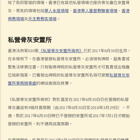
除了政府管理的墳場，香港已有其他私營墳場也提供骨灰龕位安置骨
法律援助
灰，常見的墳場包括
華人永遠墳場
、
香港華人基督教聯會墳場
、
香港
法律援助輔助計劃
佛教墳場
及
天主教教區墳場
。
香港律師會大埔火災緊急免費法律諮詢熱線
切勿尋求索償代理協助處理申索
私營骨灰安置所
逝者家屬
香港法例第630章
《私營骨灰安置所條例》
已於2017年6月30日生效。
我的家人在意外中身亡。我可否代表死者展開人身傷亡訴訟？在控告犯
在本條例下，在香港營辦私營骨灰安置所，必須領有牌照、豁免書或
錯的一方之前，我需要依循甚麼程序？
暫免法律責任書。只有取得牌照的私營骨灰安置所才可售賣或出租龕
損害賠償陳述書
位給新租客。已獲發出牌照的私營骨灰安置所名冊可瀏覽
私營骨灰安
涉及致命意外的申索
置所事務辦事處
的網站查詢及核實。
死因裁判法庭有甚麼作用？
火災中受傷的僱員
《私營骨灰安置所條例》對於直至在2017年6月30日仍在營辦的私營
因工受傷以及有關補償
骨灰龕設有9個月寬限期（由2017年6月30日至2018年3月29日）。不
過，對於2017年6月30日時已不營辦的安置所或2017年7月1日才開始
賠償責任
營辦的安置所，則不適用該寬限期。
怎樣才算是因工及在僱用期間遭遇意外（簡稱工傷意外）？
在甚麼情況下，僱主不需要為其僱員的工傷負上賠償責任？
在寬限期內，於直至在2017年6月30日仍在營辦的私營骨灰龕可繼續