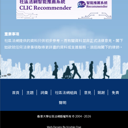
的法律責任？
我的按揭是否要求我為該物業持續購買火災保險（又稱樓宇結構保
險）？該保險會否保障物業全部損失的情況？
火災保險的賠償是否可以直接用來抵銷按揭供款？
重要事項
我可否直接收取部分賠款，還是所有索償款項必須先支付予按揭銀行？
社區法網提供的資料只供初步參考，而有關資料並非正式法律意見。閣下
如果銀行先收到保險賠款，他們是否有責任將該筆款項用於維修／重
如欲就任何法律事項取得更詳盡的資料或支援服務，須諮詢閣下的律師。
建，還是可以選擇用來減少或清償按揭債務？
如果按揭銀行在該物業上亦有自己的保險權益，這會如何影響賠款的發
放次序？誰會優先收到賠償？
如我仍欠銀行按揭供款，保險公司的賠償會如何在我與銀行之間分配？
我會否仍然欠下任何餘額？
如果保險公司及責任方的賠償不足以清還按揭餘額，我是否仍須個人承
首頁
主題
詞彙
社區法網組員
意見
銘謝
免責
擔剩餘欠款？
聲明
保險公司拒絕支付火災損失賠償的最常見原因是什麼？
若我不同意保險公司對損失的評估或賠償金額，保險公司有甚麼內部投
香港大學社區法網版權所有 © 2004 - 2026
訴或申訴程序可供我使用？
公證行在索償過程中扮演甚麼角色？他們對賠償金額有多大影響力？
Web Design
By Visible One