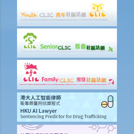
保障？
火警發生後，我應該立即做些甚麼，以保障我在保險單下的權利？
火警發生後，我需要在多快時間內通知保險公司？如果我遲報索償會有
什麼後果？
向保險公司申請賠償的程序是什麼？
我需要準備甚麼文件來支持我的索償？
我可否在保險公司檢查物業之前先行進行緊急維修？這樣會否影響我的
索償？
如果業主和租客各自都有獨立的家居保險保單，對於同一宗火災事故，
雙方的責任及賠償如何分配？
如果我同時受自己的家居保險及大廈的樓宇保險保障，在實務上如何處
理重複保險的問題？
如果大廈業主立案法團持有大廈保險，業主或租客是否有權獲得該保險
的賠償？賠償如何在所有受影響人士之間分配？
如果我在家中經營生意，我可否根據家居保險索償業務中斷損失，還是
必須另購業務中斷保險？
我的按揭合約是否包括關於物業「全損報廢」的條款？這會如何影響我