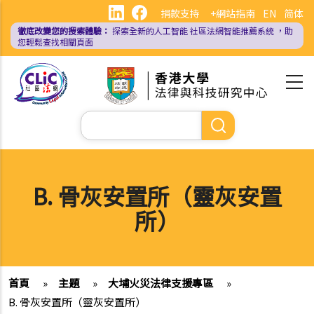
移
捐款支持
+網站指南
EN
简体
至
徹底改變您的搜索體驗：
探索全新的人工智能
社區法網智能推薦系統
，助
主
您輕鬆查找相關頁面
內
容
Search
B. 骨灰安置所（靈灰安置
所）
首頁
»
主題
»
大埔火災法律支援專區
»
B. 骨灰安置所（靈灰安置所）