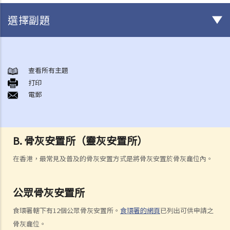
選擇副題
身後事安排
A. 火葬
查看所有主題
打印
B. 骨灰安置所（靈灰安置所）
電郵
C. 土葬
D. 紀念花園
E. 骨灰撒海
B. 骨灰安置所（靈灰安置所）
F. 遺體／骨殖／骨灰出入香港
人身傷亡
在香港，最常見及普及的骨灰安置方式是將骨灰安置於骨灰龕位內。
傷者本人
何謂「人身傷害」？
公眾骨灰安置所
我受傷後，何時可提出申索？
食環署轄下有12個公眾骨灰安置所。
食環署的網頁
已列出可供申請之
如何就人身傷害提出申索？
骨灰龕位。