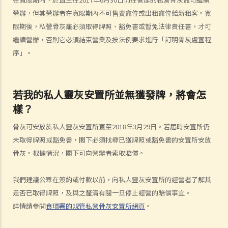
賠償項目
營辦，但其營辦者在寬限期內不可售賣龕位或出租龕位給新租客。寬
限期後，私營骨灰龕必須取得牌照、豁免書或暫免法律責任書，才可
我的配偶在工作時因意外而死亡，我或我的家人可獲哪些賠償？
繼續營辦，否則它必須結束營業及按法例要求進行「訂明骨灰處置程
我在工作時因遇到意外而受傷及導致傷殘，我或我的家人可獲哪些賠
序」。
償？
除上述的賠償外，我可否就工傷而獲得其他賠償（例如醫藥費）？
工傷或有關意外之報告
若我的私人靈灰安置所並無獲發牌，將會怎
僱主向勞工處報告與工作有關的意外之時限是多久？
樣？
僱員可否向勞工處報告與工作有關的意外？
骨灰可安放於私人靈灰安置所直至2018年3月29日。若屆時安置所仍
其他有關工傷的事項
未取得牌照或豁免書，閣下必須找尋已獲牌照或豁免書的安置所安放
如何安排支付工傷賠償？
骨灰。根據情況，閣下可向營辦者索取賠償。
若然我不能與僱主和平地解決工傷賠償問題，將案件呈交法院的時限是
多久？
我們建議公眾在簽約或付款以前，向私人靈灰安置所的經營者了解其
若然我對條例所給予的補償感到不滿，或者我認為僱主忽略了應有的安
是否已取得牌照，及與之釐清有關一旦停止經營的賠償事宜。
全措施，我可否進一步提出申索？
詳情請參閱
食環署的規管私營骨灰安置所網頁
。
保險