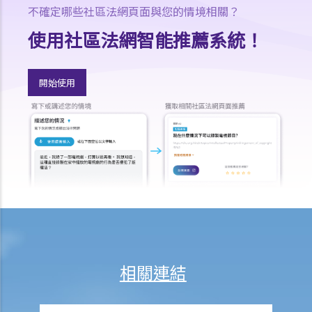
不確定哪些社區法網頁面與您的情境相關？
「永久傷殘」和「暫時性傷殘」的一般定義是甚麼？保險公司支付了一
筆永久傷殘賠償給我，但兩年後我奇蹟地復原，保險公司可否向我討回
使用社區法網智能推薦系統！
部分賠償？
在人身傷亡訴訟中，我已從犯錯一方獲得賠償。這些賠償會否抵銷保險
開始使用
公司的賠款？
家居保險
如果我的居所和屋內家具均已損毁，保險公司會否全數賠償我的損失？
保險公司會否在支付賠償之前先作出專業評估？
我是大廈內某個單位的業主，而大廈本身已經購有第三者責任保險。如
果有訪客或住客在大廈內遇上意外受傷，我是否可以置身事外？
我對賠償金額及保險代理 / 保險公司的行為極之不滿。我應否訴諸法庭
或向其他認可機構投訴？法庭或其他機構有否就每項索償或投訴設立賠
償上限？
相關連結
大埔火災特定情況
哪些類型的保險可以涵蓋因火災造成的損失？哪些類型的損失可能獲得