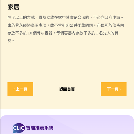
家居
人壽保險
除了以上的方式，骨灰安放在家中其實是合法的，不必向政府申請。
受保人已失蹤了數年，其保單受益人可否向保險公司索取死亡賠償？
由於骨灰經過高溫處理，故不會引起公共衛生問題。市民可於住宅內
在處理索償時，保險公司會否接受中醫發出的醫療報告 / 醫生紙？
存放不多於 10 個骨灰容器，每個容器內存放不多於 1 名先人的骨
如果我的保單已經失效，但我重新繳交保費以嘗試令保單「復效」。我
灰。
可否在這段期間向保險公司索償？
我為同一項目（如住院或家居意外）購買了數份保險。我可否從所有保
單索取全數保額，或只可索取實際開支或損失？人壽保險的死亡賠償會
否有不同規定？
醫療保險
在處理索償時，保險公司會否接受中醫發出的醫療報告 / 醫生紙？
‹ 上一頁
返回首頁
下一頁 ›
我為同一項目（如住院或家居意外）購買了數份保險。我可否從所有保
單索取全數保額，或只可索取實際開支或損失？
意外或個人傷亡保險
「意外受傷」的一般定義是甚麼？如果我受了傷但沒有表面傷痕，我可
否向保險公司索償？