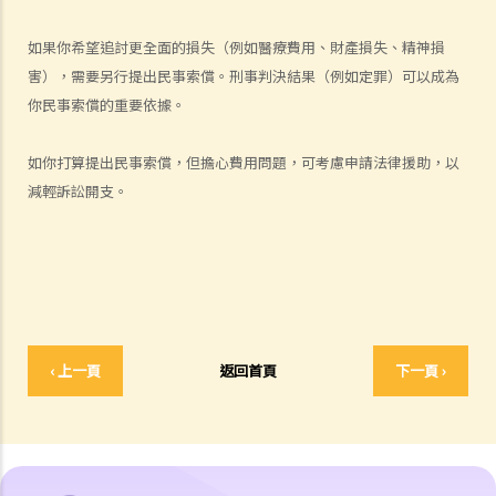
人身傷害訴訟所涉的法律程序
1. 申索信（原告人）及建設性的答覆（被告人）
如果你希望追討更全面的損失（例如醫療費用、財產損失、精神損
2. 傳訊令狀
害），需要另行提出民事索償。刑事判決結果（例如定罪）可以成為
3. 申索陳述書
你民事索償的重要依據。
4. 損害賠償陳述書
5. 抗辯書
如你打算提出民事索償，但擔心費用問題，可考慮申請法律援助，以
6. 證明書（收費安排）
減輕訴訟開支。
7. 屬實申述
8. 委託專家擬備報告的守則
9. 核對表評檢及案件管理問卷
10. 案件管理會議
11. 審訊前的覆核
‹ 上一頁
返回首頁
下一頁 ›
就人身傷害提出申索，是否存在時限？
就人身傷害提出申索，會取得多少賠償？
涉及非致命意外的申索
若我因人身傷害提出申索，可否申請法律援助？