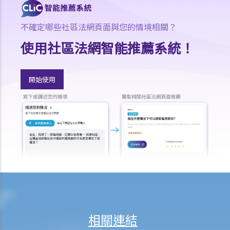
法律援助
法律援助輔助計劃
不確定哪些社區法網頁面與您的情境相關？
香港律師會大埔火災緊急免費法律諮詢熱線
使用社區法網智能推薦系統！
切勿尋求索償代理協助處理申索
逝者家屬
開始使用
我的家人在意外中身亡。我可否代表死者展開人身傷亡訴訟？在控告犯
錯的一方之前，我需要依循甚麼程序？
損害賠償陳述書
涉及致命意外的申索
死因裁判法庭有甚麼作用？
火災中受傷的僱員
因工受傷以及有關補償
賠償責任
怎樣才算是因工及在僱用期間遭遇意外（簡稱工傷意外）？
相關連結
在甚麼情況下，僱主不需要為其僱員的工傷負上賠償責任？