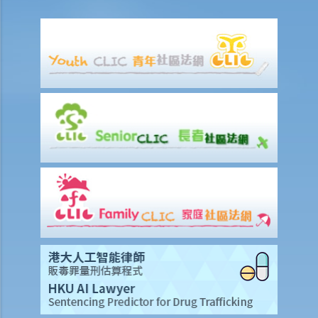
賠償項目
我的配偶在工作時因意外而死亡，我或我的家人可獲哪些賠償？
我在工作時因遇到意外而受傷及導致傷殘，我或我的家人可獲哪些賠
償？
除上述的賠償外，我可否就工傷而獲得其他賠償（例如醫藥費）？
工傷或有關意外之報告
僱主向勞工處報告與工作有關的意外之時限是多久？
僱員可否向勞工處報告與工作有關的意外？
其他有關工傷的事項
如何安排支付工傷賠償？
若然我不能與僱主和平地解決工傷賠償問題，將案件呈交法院的時限是
多久？
若然我對條例所給予的補償感到不滿，或者我認為僱主忽略了應有的安
全措施，我可否進一步提出申索？
保險