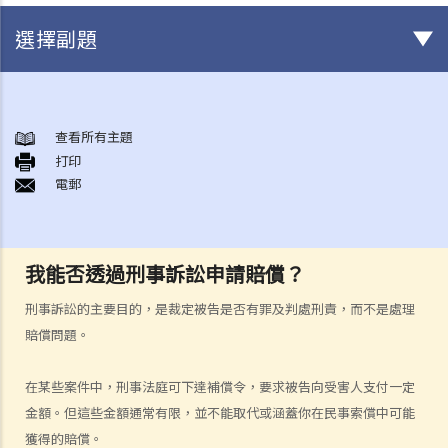
選擇副題
身後事安排
A. 火葬
查看所有主題
打印
B. 骨灰安置所（靈灰安置所）
電郵
C. 土葬
D. 紀念花園
E. 骨灰撒海
我能否透過刑事訴訟申請賠償？
F. 遺體／骨殖／骨灰出入香港
人身傷亡
刑事訴訟的主要目的，是裁定被告是否有罪及判處刑責，而不是處理
傷者本人
賠償問題。
何謂「人身傷害」？
在某些案件中，刑事法庭可下達補償令，要求被告向受害人支付一定
我受傷後，何時可提出申索？
金額。但這些金額通常有限，並不能取代或涵蓋你在民事索償中可能
如何就人身傷害提出申索？
獲得的賠償。