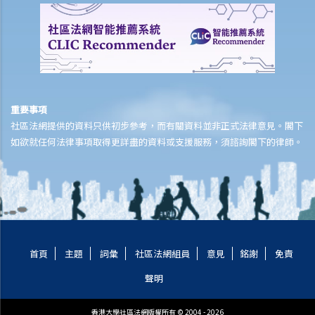
人壽保險
受保人已失蹤了數年，其保單受益人可否向保險公司索取死亡賠償？
在處理索償時，保險公司會否接受中醫發出的醫療報告 / 醫生紙？
如果我的保單已經失效，但我重新繳交保費以嘗試令保單「復效」。我
可否在這段期間向保險公司索償？
重要事項
我為同一項目（如住院或家居意外）購買了數份保險。我可否從所有保
社區法網提供的資料只供初步參考，而有關資料並非正式法律意見。閣下
單索取全數保額，或只可索取實際開支或損失？人壽保險的死亡賠償會
如欲就任何法律事項取得更詳盡的資料或支援服務，須諮詢閣下的律師。
否有不同規定？
醫療保險
在處理索償時，保險公司會否接受中醫發出的醫療報告 / 醫生紙？
我為同一項目（如住院或家居意外）購買了數份保險。我可否從所有保
單索取全數保額，或只可索取實際開支或損失？
首頁
主題
詞彙
社區法網組員
意見
銘謝
免責
意外或個人傷亡保險
聲明
「意外受傷」的一般定義是甚麼？如果我受了傷但沒有表面傷痕，我可
否向保險公司索償？
香港大學社區法網版權所有 © 2004 - 2026