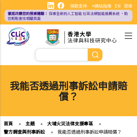
移
捐款支持
+網站指南
EN
简体
至
徹底改變您的搜索體驗：
探索全新的人工智能
社區法網智能推薦系統
，助
主
您輕鬆查找相關頁面
內
容
Search
我能否透過刑事訴訟申請賠
償？
首頁
»
主題
»
大埔火災法律支援專區
»
警方調查與刑事訴訟
»
我能否透過刑事訴訟申請賠償？