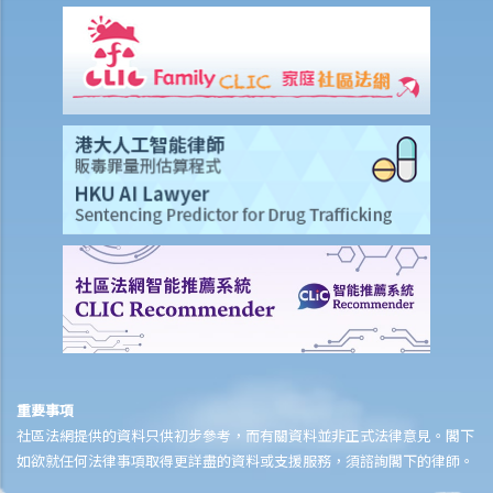
多久？
若然我對條例所給予的補償感到不滿，或者我認為僱主忽略了應有的安
全措施，我可否進一步提出申索？
保險
人壽保險
受保人已失蹤了數年，其保單受益人可否向保險公司索取死亡賠償？
在處理索償時，保險公司會否接受中醫發出的醫療報告 / 醫生紙？
如果我的保單已經失效，但我重新繳交保費以嘗試令保單「復效」。我
可否在這段期間向保險公司索償？
我為同一項目（如住院或家居意外）購買了數份保險。我可否從所有保
單索取全數保額，或只可索取實際開支或損失？人壽保險的死亡賠償會
否有不同規定？
重要事項
醫療保險
社區法網提供的資料只供初步參考，而有關資料並非正式法律意見。閣下
在處理索償時，保險公司會否接受中醫發出的醫療報告 / 醫生紙？
如欲就任何法律事項取得更詳盡的資料或支援服務，須諮詢閣下的律師。
我為同一項目（如住院或家居意外）購買了數份保險。我可否從所有保