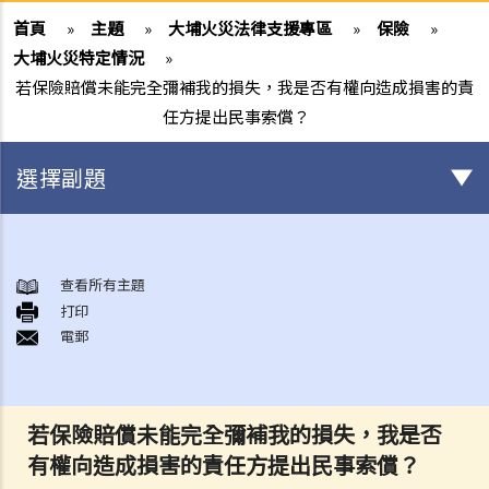
首頁
»
主題
»
大埔火災法律支援專區
»
保險
»
大埔火災特定情況
»
若保險賠償未能完全彌補我的損失，我是否有權向造成損害的責
任方提出民事索償？
選擇副題
身後事安排
A. 火葬
查看所有主題
打印
B. 骨灰安置所（靈灰安置所）
電郵
C. 土葬
D. 紀念花園
E. 骨灰撒海
若保險賠償未能完全彌補我的損失，我是否
F. 遺體／骨殖／骨灰出入香港
有權向造成損害的責任方提出民事索償？
人身傷亡