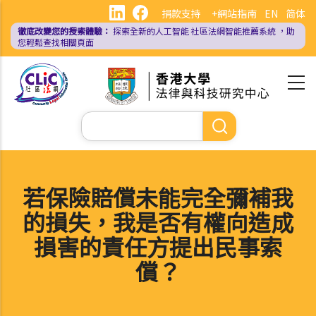
移
捐款支持
+網站指南
EN
简体
至
徹底改變您的搜索體驗：
探索全新的人工智能
社區法網智能推薦系統
，助
主
您輕鬆查找相關頁面
內
容
Search
若保險賠償未能完全彌補我
的損失，我是否有權向造成
損害的責任方提出民事索
償？