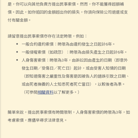
傷者本人
是，你可以向其他負責方提出民事索償。然而，你不能獲得超額補
償。因此，如你追回的金額超出你的損失，你須向保險公司退還或支
何謂「人身傷害」？
付有關金額。
我受傷後，何時可提出申索？
如何就人身傷害提出申索？
請留意提出民事索償亦存在法定時限，例如：
人身傷害訴訟所涉的法律程序
一般合約違約索償：時限為由違約發生之日起計6年。
1. 申索信（原告人）及建設性的答覆（被告人）
一般侵權索償（如疏忽）：時限為由損失產生之日起計6年。
2. 傳訊令狀
人身傷害索償：時限為3年，由訴訟因由產生的日期（即意外
3. 申索陳述書
發生日期／受傷日／死亡日）起計，或由受害人知情的日期
4. 損害賠償陳述書
（即知道傷害之嚴重性及傷害是因被告人的錯誤引致之日期、
5. 抗辯書
或由死者撫養的人士知悉死者死亡當日），以較後者為準。
6. 證明書（收費安排）
（可參閱
相關資料
以了解更多。）
7. 屬實申述
8. 委託專家擬備報告的守則
簡單來說，提出民事索償有時間限制，人身傷害索償的時限為3年，如
9. 核對表評檢及案件管理問卷
考慮索償，應儘早尋求法律意見。
10. 案件管理會議
11. 審訊前的覆核