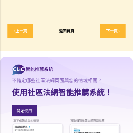
就人身傷害提出申索，是否存在時限？
就人身傷害提出申索，會取得多少賠償？
涉及非致命意外的申索
‹ 上一頁
返回首頁
下一頁 ›
若我因人身傷害提出申索，可否申請法律援助？
法律援助
法律援助輔助計劃
香港律師會大埔火災緊急免費法律諮詢熱線
切勿尋求索償代理協助處理申索
逝者家屬
不確定哪些社區法網頁面與您的情境相關？
我的家人在意外中身亡。我可否代表死者展開人身傷亡訴訟？在控告犯
使用社區法網智能推薦系統！
錯的一方之前，我需要依循甚麼程序？
損害賠償陳述書
開始使用
涉及致命意外的申索
死因裁判法庭有甚麼作用？
火災中受傷的僱員