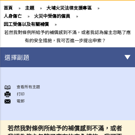
首頁
»
主題
»
大埔火災法律支援專區
»
人身傷亡
»
火災中受傷的僱員
»
因工受傷以及有關補償
»
若然我對條例所給予的補償感到不滿，或者我認為僱主忽略了應
有的安全措施，我可否進一步提出申索？
選擇副題
身後事安排
A. 火葬
查看所有主題
打印
B. 骨灰安置所（靈灰安置所）
電郵
C. 土葬
D. 紀念花園
E. 骨灰撒海
若然我對條例所給予的補償感到不滿，或者
F. 遺體／骨殖／骨灰出入香港