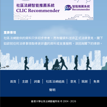
我為同一項目（如住院或家居意外）購買了數份保險。我可否從所有保
單索取全數保額，或只可索取實際開支或損失？
意外或個人傷亡保險
「意外受傷」的一般定義是甚麼？如果我受了傷但沒有表面傷痕，我可
重要事項
否向保險公司索償？
社區法網提供的資料只供初步參考，而有關資料並非正式法律意見。閣下
「永久傷殘」和「暫時性傷殘」的一般定義是甚麼？保險公司支付了一
如欲就任何法律事項取得更詳盡的資料或支援服務，須諮詢閣下的律師。
筆永久傷殘賠償給我，但兩年後我奇蹟地復原，保險公司可否向我討回
部分賠償？
在人身傷亡訴訟中，我已從犯錯一方獲得賠償。這些賠償會否抵銷保險
公司的賠款？
家居保險
首頁
主題
詞彙
社區法網組員
意見
銘謝
免責
如果我的居所和屋內家具均已損毁，保險公司會否全數賠償我的損失？
保險公司會否在支付賠償之前先作出專業評估？
聲明
我是大廈內某個單位的業主，而大廈本身已經購有第三者責任保險。如
果有訪客或住客在大廈內遇上意外受傷，我是否可以置身事外？
香港大學社區法網版權所有 © 2004 - 2026