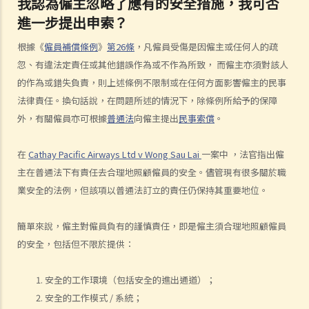
我認為僱主忽略了應有的安全措施，我可否
人身傷亡
進一步提出申索？
傷者本人
根據《
僱員補償條例
》
第26條
，凡僱員受傷是因僱主或任何人的疏
何謂「人身傷害」？
忽、有違法定責任或其他錯誤作為或不作為所致， 而僱主亦須對該人
我受傷後，何時可提出申索？
的作為或錯失負責，則上述條例不限制或在任何方面影響僱主的民事
如何就人身傷害提出申索？
法律責任。換句話說，在問題所述的情況下，除條例所給予的保障
人身傷害訴訟所涉的法律程序
外，有關僱員亦可根據
普通法
向僱主提出
民事索償
。
1. 申索信（原告人）及建設性的答覆（被告人）
2. 傳訊令狀
在
Cathay Pacific Airways Ltd v Wong Sau Lai
一案中 ，法官指出僱
3. 申索陳述書
主在普通法下有責任去合理地照顧僱員的安全。儘管現有很多關於職
4. 損害賠償陳述書
業安全的法例，但該項以普通法訂立的責任仍保持其重要地位。
5. 抗辯書
6. 證明書（收費安排）
簡單來說，僱主對僱員負有的謹慎責任，即是僱主須合理地照顧僱員
7. 屬實申述
的安全，包括但不限於提供：
8. 委託專家擬備報告的守則
9. 核對表評檢及案件管理問卷
安全的工作環境（包括安全的進出通道）；
10. 案件管理會議
安全的工作模式 / 系統；