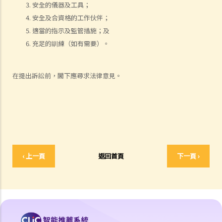
11. 審訊前的覆核
安全的儀器及工具；
安全及合資格的工作伙伴；
就人身傷害提出申索，是否存在時限？
適當的指示及監管措施；及
就人身傷害提出申索，會取得多少賠償？
充足的訓練（如有需要）。
涉及非致命意外的申索
若我因人身傷害提出申索，可否申請法律援助？
在提出訴訟前，閣下應尋求法律意見。
法律援助
法律援助輔助計劃
香港律師會大埔火災緊急免費法律諮詢熱線
切勿尋求索償代理協助處理申索
逝者家屬
‹ 上一頁
返回首頁
下一頁 ›
我的家人在意外中身亡。我可否代表死者展開人身傷亡訴訟？在控告犯
錯的一方之前，我需要依循甚麼程序？
損害賠償陳述書
涉及致命意外的申索
死因裁判法庭有甚麼作用？