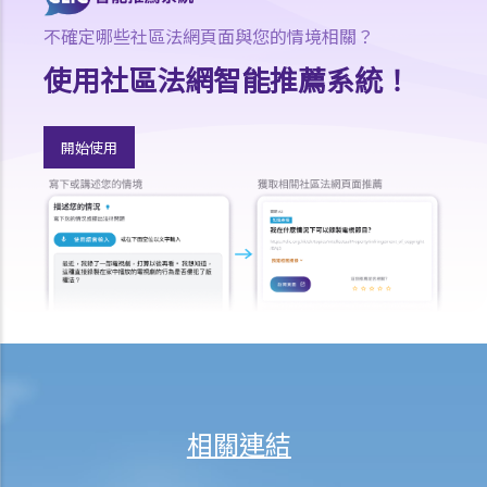
火災中受傷的僱員
不確定哪些社區法網頁面與您的情境相關？
因工受傷以及有關補償
使用社區法網智能推薦系統！
賠償責任
怎樣才算是因工及在僱用期間遭遇意外（簡稱工傷意外）？
開始使用
在甚麼情況下，僱主不需要為其僱員的工傷負上賠償責任？
賠償項目
我的配偶在工作時因意外而死亡，我或我的家人可獲哪些賠償？
我在工作時因遇到意外而受傷及導致傷殘，我或我的家人可獲哪些賠
償？
除上述的賠償外，我可否就工傷而獲得其他賠償（例如醫藥費）？
工傷或有關意外之報告
僱主向勞工處報告與工作有關的意外之時限是多久？
僱員可否向勞工處報告與工作有關的意外？
相關連結
其他有關工傷的事項
如何安排支付工傷賠償？