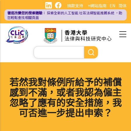
移
捐款支持
+網站指南
EN
简体
至
徹底改變您的搜索體驗：
探索全新的人工智能
社區法網智能推薦系統
，助
主
您輕鬆查找相關頁面
內
容
Search
若然我對條例所給予的補償
感到不滿，或者我認為僱主
忽略了應有的安全措施，我
可否進一步提出申索？