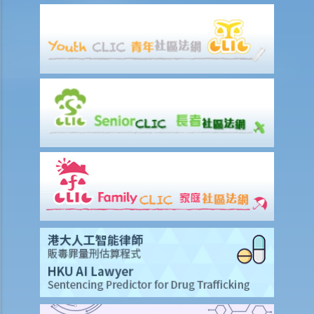
若然我不能與僱主和平地解決工傷賠償問題，將案件呈交法院的時限是
多久？
若然我對條例所給予的補償感到不滿，或者我認為僱主忽略了應有的安
全措施，我可否進一步提出申索？
保險
人壽保險
受保人已失蹤了數年，其保單受益人可否向保險公司索取死亡賠償？
在處理索償時，保險公司會否接受中醫發出的醫療報告 / 醫生紙？
如果我的保單已經失效，但我重新繳交保費以嘗試令保單「復效」。我
可否在這段期間向保險公司索償？
我為同一項目（如住院或家居意外）購買了數份保險。我可否從所有保
單索取全數保額，或只可索取實際開支或損失？人壽保險的死亡賠償會
否有不同規定？
醫療保險
在處理索償時，保險公司會否接受中醫發出的醫療報告 / 醫生紙？