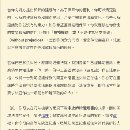
7. 展開民事訴訟是否有期限？
當你向對方提出和解的建議時，為了保障你的權利，你可以清楚指
8. 如果我要展開民事訴訟，將要面對甚麼風險？我能否承受這些風險？
明，和解的建議只為和解而提出，若案件需要在法庭審訊，那些和解
9. 如果我不介意花費時間和金錢，即使我的案件的法律理據很弱，我是
建議對你並沒有約束力。如你希望獲得這種保障，你就應該在你發出
否可以只是為了給被告人帶來麻煩而展開民事訴訟？
的有關和解的信件上標明
「無損權益」或
「不能作為呈堂證據」
10. 在一般民事訴訟中可以作出甚麼申索？ 未經算定的損害賠償有哪些
（
without prejudice）
，意即你與對方同意，若案件需要審訊，法庭
例子？ 除了一筆過賠償（經算定或未經算定）外，在民事訴訟中是否還
就不應該考慮在你們和解協議內的條款。
有其他的申索？
11. 哪些民事案件的資料可以公開？ 是否所有證據、文件或證人陳述書
若你們已解決糾紛，應即時通知法庭，特別是案件已經排期審訊，更
都可供公眾查閱？
應儘早通知法庭。你可將一份中止訴訟通知書（請見註）送交法庭存
如何展開民事訴訟
檔，或將一份列明協議條款的同意申請書送交法庭存檔。你亦可在審
1. 勞資審裁處會處理甚麼民事案件？
訊時向法庭申請要求法庭依照和解條款頒下法院命令（即向法官申請
2. 小額錢債審裁處會處理甚麼民事案件？
要求法庭作出一項載有和解條款的命令）。
3. 區域法院會處理甚麼民事案件？
（註：你可以在司法機構的網頁下載
中止訴訟通知書
的式樣。關於區
4. 高等法院原訟法庭會處理甚麼民事案件？
域法院的案件，請按
這裡
；關於高等法院原訟法庭的案件，請按
這
5. 我是否需要聘用律師處理我的案件？若與訟一方是有限公司，情況是
裡
。你亦可向高等法院登記處、區域法院登記處或無律師代表訴訟人
否不同？