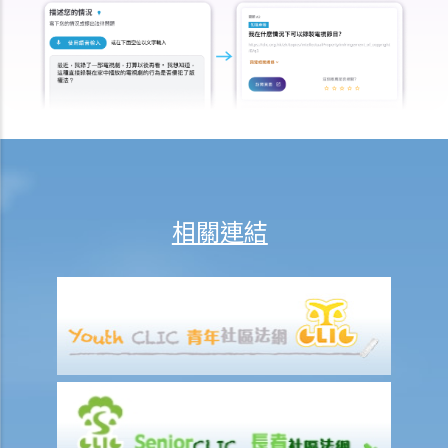
額，會有甚麼後果？
15. 我應該在甚麼時候提交有關證據？ 我應該將其有關證據附上於申索
陳述書或原訴傳票上嗎？
如何就民事訴訟作出抗辯
1. 怎樣計算將送達認收書送交法院存檔的14天時限？
2. 作為被告人，我應否就向我展開的訴訟作抗辯？
3. 如果我決定不作出抗辯，該怎麼辦？
4. 如果我決定就案件作出抗辯，該怎麼辦？
相關連結
5. 如被告人未有提交送達認收書或抗辯書，結果會怎樣？
6. 如被告人提交抗辯書（和反申索書），情況會怎樣？
7. 如果被告人認為他確實拖欠原告人部份款項，可以怎樣做？
8. 我作為民事訴訟中的被告人，但我認為另一方才應該對原告人的申索
負上責任，我應該怎麼辦？
如何就民事案件的審訊作準備
1. 甚麼是文件透露？
2. 甚麼是交換證人陳述書？