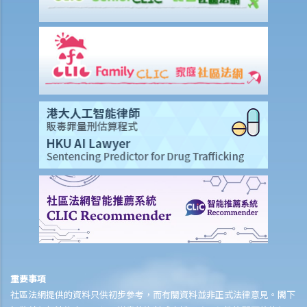
3. 有甚麼關於專家證人的事項需要注意？我應否傳召他們為我作證？
4. 於審訊前，法庭如何就案件的管理給予指示？
5. 關於民事訴訟之進行過程，有甚麼其他一般事項我應注意？
和解協議
A. 根據第 13A號命令縮短法律訴訟的程序 – 簡介和目標
1. 適用範圍
2. 作出承認
3. 作出承認的後續程序
B. 「附帶條款和解提議」及「附帶條款付款」
C. 庭外和解
D. 問與答
1. 作為經算定的金錢申索申索的被告人，如果我承認原告人之部分申
索，（1）在狀書期階段以表格16承認部分申索（根據第13A號命令）和
(2) 以表格 23（根據第22號命令）向原告人提出以部分金額作為附帶條
款付款的提議，兩者有甚麼區別？
重要事項
社區法網提供的資料只供初步參考，而有關資料並非正式法律意見。閣下
2. 如果被告人想在狀書期階段（在收到令狀和申索陳述書後）向原告人