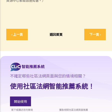
資源中心索取該通知書。）
1. 法官會否考慮到無律師代表訴訟人在理解法庭程序方面處於不利地
位，而向他們提供法律意見？
2. 我可以請朋友代表我在法庭上發言嗎？
6. 如果精神上無行為能力的人或未成年人要展開訴訟，該怎麼辦？
7. 如何在區域法院或高等法院向他人展開民事訴訟？
‹ 上一頁
返回首頁
下一頁 ›
8. 如果我打算在區域法院或高等法院向某人提出訴訟，我應以傳訊令狀
(writ of summons)還是以原訴傳票(originating summons)展開法律程
序？
9. 如何以傳訊令狀展開民事訴訟？
10. 如何以原訴傳票展開民事訴訟？
11. 我能否針對某人展開民事訴訟：(a) 即使該人沒有永久地址？(b) 即使
不確定哪些社區法網頁面與您的情境相關？
該人通常居於香港以外地區？(c) 即使該人失踨？(d) 即使該人名字不
使用社區法網智能推薦系統！
詳？
12. 甚麼是狀書？ 原告人和被告人在狀書的階段需要送達哪些文件？
13. 草擬一份優秀的狀書的基本原則是甚麼？
開始使用
14. 如果原告人由於預期被告人提議和解會作出還價而誇大其申索金