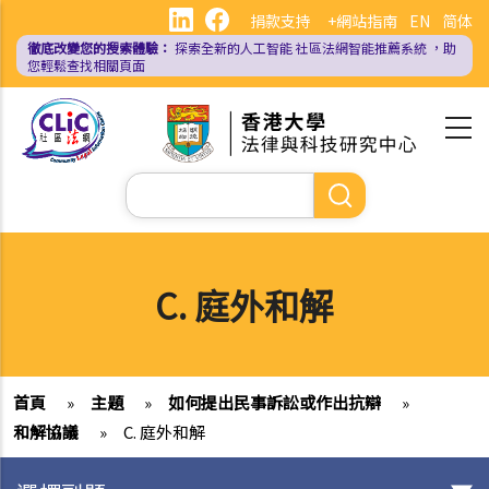
移
捐款支持
+網站指南
EN
简体
至
徹底改變您的搜索體驗：
探索全新的人工智能
社區法網智能推薦系統
，助
主
您輕鬆查找相關頁面
內
容
Search
C. 庭外和解
首頁
»
主題
»
如何提出民事訴訟或作出抗辯
»
和解協議
»
C. 庭外和解