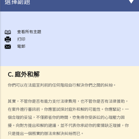
選擇副題
甚麼是民事訴訟？
展開民事訴訟前應當考慮的事項
查看所有主題
1. 我可以不提出訴訟而解決糾紛嗎？
打印
電郵
2. 我是否有充分的法律理據去展開民事訴訟？對方又可否在同一案件中
反過來起訴我？
3. 我如何及在何處可以獲得法律意見或法律代表（包括免費或資助的法
律協助）？
C. 庭外和解
4. 倘若我被判勝訴，我是否一定可以取得我想要的補償？
你們可以在法庭宣判前的任何階段自行解決你們之間的糾紛。
5. 我有能力支付有關法律開支嗎？
1. 為甚麼即使我贏了官司，並且法院已經命令對方支付我的律師費用，
其實，不管你是否有能力支付法律費用，也不管你是否有法律援助，
我的律師費用也不能全額報銷？
在案件進行審訊前，你應嘗試探討庭外和解的可能性。你應緊記，一
2. 法院是否必須命令敗訴一方全額支付勝訴一方的律師費用？ 有甚麼原
個合理的妥協，不僅節省你的時間，亦免得你受訴訟的心理壓力困
因會導致法院作出不同的命令？
擾。向對方提出和解的建議，並不代表你承認你的案情缺乏理據，你
只是提出一個務實的辦法來解決糾紛而已。
6. 我有時間應付訴訟嗎？