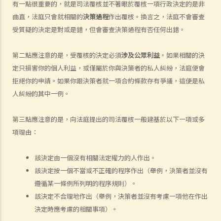
有一點很重要的，就是司法覆核並不著眼於覆核一項行政決定的是非
7. 展開民事訴訟是否有期限？
曲直，法庭只會就相關的
決策過程
作出覆核。換言之，法庭不會審查
8. 如果我要展開民事訴訟，將要面對甚麼風險？我能否承受這些風險？
受質疑的決定是對或是錯，但會審查決策過程有否任何出錯。
9. 如果我不介意花費時間和金錢，即使我的案件的法律理據很弱，我是
否可以只是為了給被告人帶來麻煩而展開民事訴訟？
第二點應注意的是，受覆核的決定必須
涉及公眾利益
。如果相關的決
10. 在一般民事訴訟中可以作出甚麼申索？ 未經算定的損害賠償有哪些
定只損害你的個人利益，或僅屬於你與決策者的私人糾紛，法庭便會
例子？ 除了一筆過賠償（經算定或未經算定）外，在民事訴訟中是否還
拒絕你的申請。如果你跟決策者就一項合約條款存有爭議，這便是私
有其他的申索？
人糾紛的其中一例。
11. 哪些民事案件的資料可以公開？ 是否所有證據、文件或證人陳述書
都可供公眾查閱？
第三點應注意的是，向法庭提出的司法覆核一般建基於以下一項或多
如何展開民事訴訟
項理由：
1. 勞資審裁處會處理甚麼民事案件？
2. 小額錢債審裁處會處理甚麼民事案件？
該決定由一個沒有相關法定權力的人作出。
3. 區域法院會處理甚麼民事案件？
該決定按一個不當或不正確的程序作出（舉例，決策者並沒有
遵循某一條例所列明的程序規則）。
4. 高等法院原訟法庭會處理甚麼民事案件？
該決定不合理地作出（舉例，決策者並沒有考慮一項他在作出
5. 我是否需要聘用律師處理我的案件？若與訟一方是有限公司，情況是
決定時應考慮的相關事項）。
否不同？