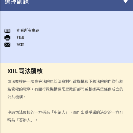
選擇副題
甚麼是民事訴訟？
展開民事訴訟前應當考慮的事項
查看所有主題
1. 我可以不提出訴訟而解決糾紛嗎？
打印
電郵
2. 我是否有充分的法律理據去展開民事訴訟？對方又可否在同一案件中
反過來起訴我？
3. 我如何及在何處可以獲得法律意見或法律代表（包括免費或資助的法
律協助）？
XIII. 司法覆核
4. 倘若我被判勝訴，我是否一定可以取得我想要的補償？
司法覆核是一項高等法院原訟法庭對行政機構和下級法院的作為行駛
5. 我有能力支付有關法律開支嗎？
監管權的程序。有關行政機構通常是政府部門或根據某些條例成立的
1. 為甚麼即使我贏了官司，並且法院已經命令對方支付我的律師費用，
公共機構。
我的律師費用也不能全額報銷？
2. 法院是否必須命令敗訴一方全額支付勝訴一方的律師費用？ 有甚麼原
申請司法覆核的一方稱為「申請人」，而作出受爭議的決定的一方則
因會導致法院作出不同的命令？
稱為「答辯人」。
6. 我有時間應付訴訟嗎？