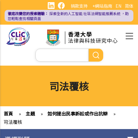
移
捐款支持
+網站指南
EN
简体
至
徹底改變您的搜索體驗：
探索全新的人工智能
社區法網智能推薦系統
，助
主
您輕鬆查找相關頁面
內
容
Search
司法覆核
首頁
»
主題
»
如何提出民事訴訟或作出抗辯
»
司法覆核