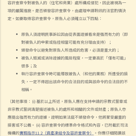
1. 勞資審裁處會處理甚麼民事案件？
容許查察令對被告人的（住宅和商業）處所構成侵犯，因此被視為一
2. 小額錢債審裁處會處理甚麼民事案件？
項的嚴厲措施。是否頒發容許查察令，由處理申請聆訊的法官酌情決
3. 區域法院會處理甚麼民事案件？
定。如要取得容許查察令，原告人必須確立以下四點：
4. 高等法院原訟法庭會處理甚麼民事案件？
5. 我是否需要聘用律師處理我的案件？若與訟一方是有限公司，情況是
原告人須證明民事訴訟因由從表面證據看來是强而有力的（即
否不同？
對被告人的申索或指控相當可能有充分理由支持）；
頒發命令以避免對原告人所造成的危害，必須是重大的；
1. 法官會否考慮到無律師代表訴訟人在理解法庭程序方面處於不利地
被告人毁滅或消除證據的風險程度，一定要高於「僅有可能」
位，而向他們提供法律意見？
很多；及
2. 我可以請朋友代表我在法庭上發言嗎？
執行容許查察令時可能導致被告人（和他的業務）所遭受的損
6. 如果精神上無行為能力的人或未成年人要展開訴訟，該怎麼辦？
失，一定不得超出該命令的合法目的或與該命令的合法目的不
7. 如何在區域法院或高等法院向他人展開民事訴訟？
相稱。
8. 如果我打算在區域法院或高等法院向某人提出訴訟，我應以傳訊令狀
（其他事項： (i) 基於以上所述，原告人應在支持申請的宗教式誓章或
(writ of summons)還是以原訴傳票(originating summons)展開法律程
非宗教式誓詞清楚描述被告人的處所和相關的文件或財產；原告人亦
序？
應提出強而有力的證據，證明如果法庭不頒發命令，他將蒙受嚴重的
9. 如何以傳訊令狀展開民事訴訟？
損害或不公義。 (ii) 容許查察令的標準命令格式和內容，已附載於司法
10. 如何以原訴傳票展開民事訴訟？
機構的
實務指示11.2（資產凍結令及容許查察令）
。你應仔細閱讀該
11. 我能否針對某人展開民事訴訟：(a) 即使該人沒有永久地址？(b) 即使