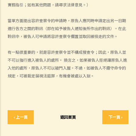
實務指引；如有其他問題，請尋求法律意見。）
該人通常居於香港以外地區？(c) 即使該人失踨？(d) 即使該人名字不
詳？
當單方面提出容許查察令的申請時，原告人應同時申請定出另一日期
12. 甚麼是狀書？ 原告人和被告人在狀書的階段需要送達哪些文件？
進行各方之間的聆訊（即在給予被告人通知後所作出的聆訊）。在此
13. 草擬一份優秀的狀書的基本原則是甚麼？
聆訊中，被告人可申請將容許查察令擱置並取回被檢走的文件。
14. 如果原告人由於預期被告人提議和解會作出還價而誇大其申索金
額，會有甚麼後果？
有一點很重要的，就是容許查察令並不構成搜查令；因此，原告人並
15. 我應該在甚麼時候提交有關證據？ 我應該將其有關證據附上於申索
不可以強行進入被告人的處所。 換言之，如果被告人拒絕讓原告人進
陳述書或原訴傳票上嗎？
入他的處所，原告人不可以破門入屋。不過，如被告人不遵守命令的
如何就民事訴訟作出抗辯
規定，可被裁定藐視法庭罪，有機會被處以入獄。
1. 怎樣計算將送達認收書送交法院存檔的14天時限？
2. 作為被告人，我應否就向我展開的訴訟作抗辯？
3. 如果我決定不作出抗辯，該怎麼辦？
4. 如果我決定就案件作出抗辯，該怎麼辦？
5. 如被告人未有提交送達認收書或抗辯書，結果會怎樣？
‹ 上一頁
返回首頁
下一頁 ›
6. 如被告人提交抗辯書（和反申索書），情況會怎樣？
7. 如果被告人認為他確實拖欠原告人部份款項，可以怎樣做？