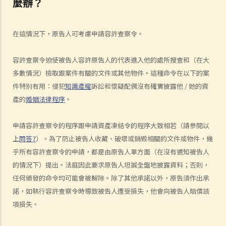
麼辦？
1. 為甚麼即使我贏了官司，並且法院已經命令對方支付我的律師費用，
我的律師費用也不能全額報銷？
在這情況下，原告人可考慮申請容許查察令。
2. 法院是否必須命令敗訴一方全額支付勝訴一方的律師費用？ 有甚麼原
因會導致法院作出不同的命令？
容許查察令迫使被告人容許原告人的代表進入他的處所搜查和（在大
多數情況）檢取跟案件有關的文件或其他物件。這種命令在以下的案
6. 我有時間應付訴訟嗎？
件特別有用：侵犯
知識產權
訴訟和懷疑配偶沒有確實披露他 / 她的資
7. 展開民事訴訟是否有期限？
產的
婚姻法律程序
。
8. 如果我要展開民事訴訟，將要面對甚麼風險？我能否承受這些風險？
9. 如果我不介意花費時間和金錢，即使我的案件的法律理據很弱，我是
申請容許查察令的程序跟申請資產凍結令的程序大致相若（請參閱以
否可以只是為了給被告人帶來麻煩而展開民事訴訟？
上
問答7
）。為了防止被告人收藏、破壞或銷毀相關的文件或物件，幾
10. 在一般民事訴訟中可以作出甚麼申索？ 未經算定的損害賠償有哪些
乎所有容許查察令的申請，都是由原告人單方面（在沒有通知被告人
例子？ 除了一筆過賠償（經算定或未經算定）外，在民事訴訟中是否還
的情況下）提出。法庭因此要求原告人坦誠全盤地披露資料；否則，
有其他的申索？
任何頒發的命令均可能會被解除。除了其他承諾以外，原告須作出承
11. 哪些民事案件的資料可以公開？ 是否所有證據、文件或證人陳述書
諾，如執行容許查察令時導致被告人遭受損失，他會向被告人賠償該
都可供公眾查閱？
項損失。
如何展開民事訴訟