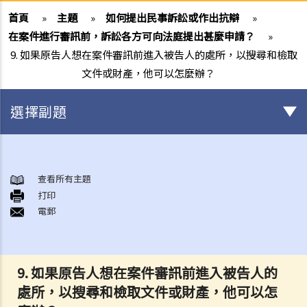
首頁
»
主題
»
如何提出民事訴訟或作出抗辯
»
在案件進行審訊前，訴訟各方可向法庭提出甚麼申請？
»
9. 如果原告人想在案件審訊前進入被告人的處所，以搜尋和檢取
文件或財產，他可以怎麼辦？
選擇副題
甚麼是民事訴訟？
展開民事訴訟前應當考慮的事項
查看所有主題
1. 我可以不提出訴訟而解決糾紛嗎？
打印
電郵
2. 我是否有充分的法律理據去展開民事訴訟？對方又可否在同一案件中
反過來起訴我？
3. 我如何及在何處可以獲得法律意見或法律代表（包括免費或資助的法
律協助）？
9. 如果原告人想在案件審訊前進入被告人的
4. 倘若我被判勝訴，我是否一定可以取得我想要的補償？
處所，以搜尋和檢取文件或財產，他可以怎
5. 我有能力支付有關法律開支嗎？