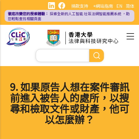
移
捐款支持
+網站指南
EN
简体
至
徹底改變您的搜索體驗：
探索全新的人工智能
社區法網智能推薦系統
，助
主
您輕鬆查找相關頁面
內
容
Search
9. 如果原告人想在案件審訊
前進入被告人的處所，以搜
尋和檢取文件或財產，他可
以怎麼辦？