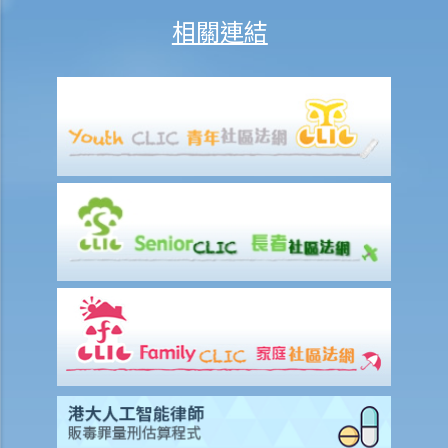
D. 問與答
相關連結
1. 作為經算定的金錢申索申索的被告人，如果我承認原告人之部分申
索，（1）在狀書期階段以表格16承認部分申索（根據第13A號命令）和
(2) 以表格 23（根據第22號命令）向原告人提出以部分金額作為附帶條
款付款的提議，兩者有甚麼區別？
2. 如果被告人想在狀書期階段（在收到令狀和申索陳述書後）向原告人
作出附帶條款付款，被告人是否仍需要填寫表格 16 或 16C 作承認提議
的款額？
在案件進行審訊前，訴訟各方可向法庭提出甚麼申請？
1. 怎樣去提出非正審申請？
1. 如果訴訟一方認為對方持有的部分證據是虛假的（例如在有關土地的
審訊中的一張虛假租約），應否提出非正審申請？
2. 有甚麼例子在非正審程序中可能被法庭視為濫用程序？展開此類程序
的後果是甚麼？
2. 如何擬備宗教式誓章或非宗教式誓詞？
3. 訴訟人需要為聆訊準備哪些文件？