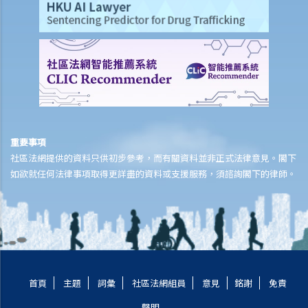
4. 非正審申請的聆訊會如何進行？
5. 原告人或被告人可否就非正審申請所作的命令提出上訴？
6. 如果被告人將抗辯書送交法院存檔，但抗辯書並沒有任何合理論點，
原告人可否申請一項「即時判決」，令案件不用進行審訊？
7. 審訊仍未開始，但被告人的錯誤行為已對原告人造成損失，原告人如
何在此期間停止被告人的錯誤行為呢？
8. 如果被告人相當可能在案件審訊前不當地將他的資產脫手，原告人可
以怎麼辦呢？
重要事項
社區法網提供的資料只供初步參考，而有關資料並非正式法律意見。閣下
9. 如果原告人想在案件審訊前進入被告人的處所，以搜尋和檢取文件或
如欲就任何法律事項取得更詳盡的資料或支援服務，須諮詢閣下的律師。
財產，他可以怎麼辦？
10. 原告人可以如何減輕由法律行動展開至審訊日期之間的經濟困境？
原告人可否在案件結束前向被告人取得一些補償？
11. 獲判勝訴的被告人可以向原告人追討訟費。 如果被告人擔憂原告人
一旦在審訊被判敗訴，將無法履行法庭對他作出的訟費令，該怎麼辦？
如何擇定審訊日期與及在審訊進行中會發生甚麼事？
首頁
主題
詞彙
社區法網組員
意見
銘謝
免責
1. 如何在審訊前準備好文件冊（在審訊時放在法官和有關各方面前的文
聲明