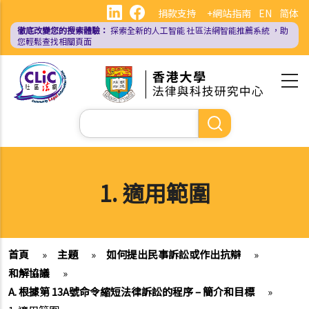
移
捐款支持
+網站指南
EN
简体
至
徹底改變您的搜索體驗：
探索全新的人工智能
社區法網智能推薦系統
，助
主
您輕鬆查找相關頁面
內
容
Search
1. 適用範圍
首頁
»
主題
»
如何提出民事訴訟或作出抗辯
»
和解協議
»
A. 根據第 13A號命令縮短法律訴訟的程序 – 簡介和目標
»