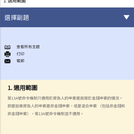
1. 適用範圍
選擇副題
甚麼是民事訴訟？
展開民事訴訟前應當考慮的事項
查看所有主題
1. 我可以不提出訴訟而解決糾紛嗎？
打印
電郵
2. 我是否有充分的法律理據去展開民事訴訟？對方又可否在同一案件中
反過來起訴我？
3. 我如何及在何處可以獲得法律意見或法律代表（包括免費或資助的法
律協助）？
1. 適用範圍
4. 倘若我被判勝訴，我是否一定可以取得我想要的補償？
第13A號命令機制只適用於原告人的申索是局限於金錢申索的情況。
5. 我有能力支付有關法律開支嗎？
即是如果原告人的申索是非金錢申索，或是混合申索 （包括非金錢和
1. 為甚麼即使我贏了官司，並且法院已經命令對方支付我的律師費用，
非金錢申索），第13A號命令機制並不適用。
我的律師費用也不能全額報銷？
2. 法院是否必須命令敗訴一方全額支付勝訴一方的律師費用？ 有甚麼原