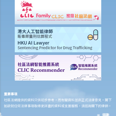
13. 草擬一份優秀的狀書的基本原則是甚麼？
14. 如果原告人由於預期被告人提議和解會作出還價而誇大其申索金
額，會有甚麼後果？
15. 我應該在甚麼時候提交有關證據？ 我應該將其有關證據附上於申索
陳述書或原訴傳票上嗎？
如何就民事訴訟作出抗辯
1. 怎樣計算將送達認收書送交法院存檔的14天時限？
2. 作為被告人，我應否就向我展開的訴訟作抗辯？
3. 如果我決定不作出抗辯，該怎麼辦？
4. 如果我決定就案件作出抗辯，該怎麼辦？
5. 如被告人未有提交送達認收書或抗辯書，結果會怎樣？
6. 如被告人提交抗辯書（和反申索書），情況會怎樣？
7. 如果被告人認為他確實拖欠原告人部份款項，可以怎樣做？
8. 我作為民事訴訟中的被告人，但我認為另一方才應該對原告人的申索
重要事項
社區法網提供的資料只供初步參考，而有關資料並非正式法律意見。閣下
負上責任，我應該怎麼辦？
如欲就任何法律事項取得更詳盡的資料或支援服務，須諮詢閣下的律師。
如何就民事案件的審訊作準備