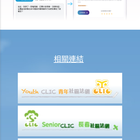
5. 我是否需要聘用律師處理我的案件？若與訟一方是有限公司，情況是
否不同？
1. 法官會否考慮到無律師代表訴訟人在理解法庭程序方面處於不利地
位，而向他們提供法律意見？
2. 我可以請朋友代表我在法庭上發言嗎？
6. 如果精神上無行為能力的人或未成年人要展開訴訟，該怎麼辦？
相關連結
7. 如何在區域法院或高等法院向他人展開民事訴訟？
8. 如果我打算在區域法院或高等法院向某人提出訴訟，我應以傳訊令狀
(writ of summons)還是以原訴傳票(originating summons)展開法律程
序？
9. 如何以傳訊令狀展開民事訴訟？
10. 如何以原訴傳票展開民事訴訟？
11. 我能否針對某人展開民事訴訟：(a) 即使該人沒有永久地址？(b) 即使
該人通常居於香港以外地區？(c) 即使該人失踨？(d) 即使該人名字不
詳？
12. 甚麼是狀書？ 原告人和被告人在狀書的階段需要送達哪些文件？