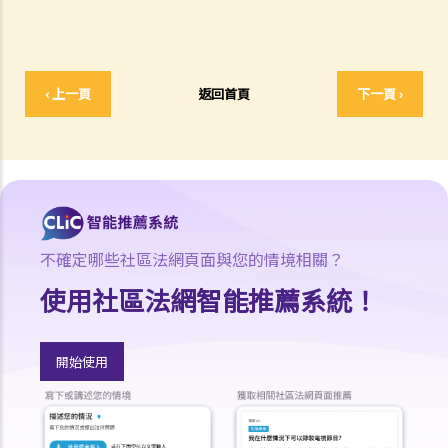
因會導致法院作出不同的命令？
6. 我有時間應付訴訟嗎？
7. 展開民事訴訟是否有期限？
‹ 上一頁
返回首頁
下一頁 ›
8. 如果我要展開民事訴訟，將要面對甚麼風險？我能否承受這些風險？
9. 如果我不介意花費時間和金錢，即使我的案件的法律理據很弱，我是
否可以只是為了給被告人帶來麻煩而展開民事訴訟？
10. 在一般民事訴訟中可以作出甚麼申索？ 未經算定的損害賠償有哪些
例子？ 除了一筆過賠償（經算定或未經算定）外，在民事訴訟中是否還
有其他的申索？
11. 哪些民事案件的資料可以公開？ 是否所有證據、文件或證人陳述書
不確定哪些社區法網頁面與您的情境相關？
都可供公眾查閱？
使用社區法網智能推薦系統！
如何展開民事訴訟
1. 勞資審裁處會處理甚麼民事案件？
開始使用
2. 小額錢債審裁處會處理甚麼民事案件？
3. 區域法院會處理甚麼民事案件？
4. 高等法院原訟法庭會處理甚麼民事案件？