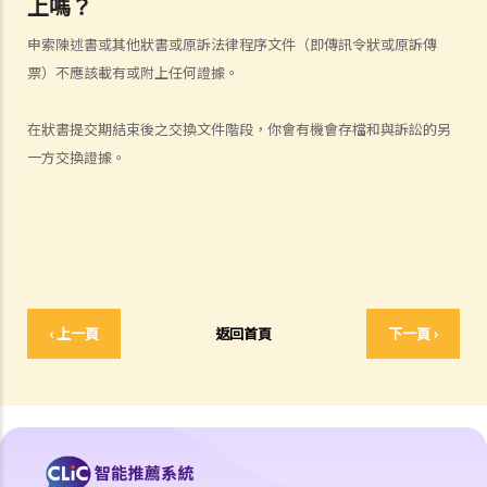
上嗎？
1. 為甚麼即使我贏了官司，並且法院已經命令對方支付我的律師費用，
申索陳述書或其他狀書或原訴法律程序文件（即傳訊令狀或原訴傳
我的律師費用也不能全額報銷？
票）不應該載有或附上任何證據。
2. 法院是否必須命令敗訴一方全額支付勝訴一方的律師費用？ 有甚麼原
因會導致法院作出不同的命令？
在狀書提交期結束後之交換文件階段，你會有機會存檔和與訴訟的另
一方交換證據。
6. 我有時間應付訴訟嗎？
7. 展開民事訴訟是否有期限？
8. 如果我要展開民事訴訟，將要面對甚麼風險？我能否承受這些風險？
9. 如果我不介意花費時間和金錢，即使我的案件的法律理據很弱，我是
否可以只是為了給被告人帶來麻煩而展開民事訴訟？
10. 在一般民事訴訟中可以作出甚麼申索？ 未經算定的損害賠償有哪些
‹ 上一頁
返回首頁
下一頁 ›
例子？ 除了一筆過賠償（經算定或未經算定）外，在民事訴訟中是否還
有其他的申索？
11. 哪些民事案件的資料可以公開？ 是否所有證據、文件或證人陳述書
都可供公眾查閱？
如何展開民事訴訟