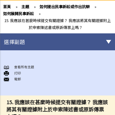
首頁
»
主題
»
如何提出民事訴訟或作出抗辯
»
如何展開民事訴訟
»
15. 我應該在甚麼時候提交有關證據？ 我應該將其有關證據附上
於申索陳述書或原訴傳票上嗎？
選擇副題
甚麼是民事訴訟？
展開民事訴訟前應當考慮的事項
查看所有主題
1. 我可以不提出訴訟而解決糾紛嗎？
打印
電郵
2. 我是否有充分的法律理據去展開民事訴訟？對方又可否在同一案件中
反過來起訴我？
3. 我如何及在何處可以獲得法律意見或法律代表（包括免費或資助的法
律協助）？
15. 我應該在甚麼時候提交有關證據？ 我應該
4. 倘若我被判勝訴，我是否一定可以取得我想要的補償？
將其有關證據附上於申索陳述書或原訴傳票
5. 我有能力支付有關法律開支嗎？