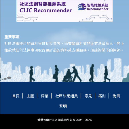
8. 我作為民事訴訟中的被告人，但我認為另一方才應該對原告人的申索
負上責任，我應該怎麼辦？
如何就民事案件的審訊作準備
1. 甚麼是文件透露？
重要事項
2. 甚麼是交換證人陳述書？
社區法網提供的資料只供初步參考，而有關資料並非正式法律意見。閣下
3. 有甚麼關於專家證人的事項需要注意？我應否傳召他們為我作證？
如欲就任何法律事項取得更詳盡的資料或支援服務，須諮詢閣下的律師。
4. 於審訊前，法庭如何就案件的管理給予指示？
5. 關於民事訴訟之進行過程，有甚麼其他一般事項我應注意？
和解協議
A. 根據第 13A號命令縮短法律訴訟的程序 – 簡介和目標
1. 適用範圍
首頁
主題
詞彙
社區法網組員
意見
銘謝
免責
2. 作出承認
3. 作出承認的後續程序
聲明
B. 「附帶條款和解提議」及「附帶條款付款」
香港大學社區法網版權所有 © 2004 - 2026
C. 庭外和解