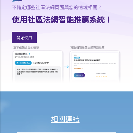
1. 勞資審裁處會處理甚麼民事案件？
不確定哪些社區法網頁面與您的情境相關？
2. 小額錢債審裁處會處理甚麼民事案件？
使用社區法網智能推薦系統！
3. 區域法院會處理甚麼民事案件？
4. 高等法院原訟法庭會處理甚麼民事案件？
5. 我是否需要聘用律師處理我的案件？若與訟一方是有限公司，情況是
開始使用
否不同？
1. 法官會否考慮到無律師代表訴訟人在理解法庭程序方面處於不利地
位，而向他們提供法律意見？
2. 我可以請朋友代表我在法庭上發言嗎？
6. 如果精神上無行為能力的人或未成年人要展開訴訟，該怎麼辦？
7. 如何在區域法院或高等法院向他人展開民事訴訟？
8. 如果我打算在區域法院或高等法院向某人提出訴訟，我應以傳訊令狀
(writ of summons)還是以原訴傳票(originating summons)展開法律程
序？
相關連結
9. 如何以傳訊令狀展開民事訴訟？
10. 如何以原訴傳票展開民事訴訟？
11. 我能否針對某人展開民事訴訟：(a) 即使該人沒有永久地址？(b) 即使