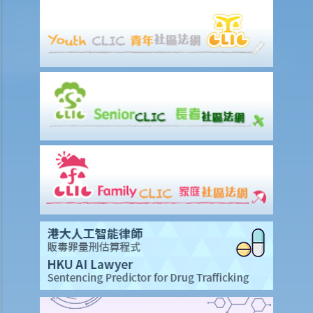
該人通常居於香港以外地區？(c) 即使該人失踨？(d) 即使該人名字不
詳？
12. 甚麼是狀書？ 原告人和被告人在狀書的階段需要送達哪些文件？
13. 草擬一份優秀的狀書的基本原則是甚麼？
14. 如果原告人由於預期被告人提議和解會作出還價而誇大其申索金
額，會有甚麼後果？
15. 我應該在甚麼時候提交有關證據？ 我應該將其有關證據附上於申索
陳述書或原訴傳票上嗎？
如何就民事訴訟作出抗辯
1. 怎樣計算將送達認收書送交法院存檔的14天時限？
2. 作為被告人，我應否就向我展開的訴訟作抗辯？
3. 如果我決定不作出抗辯，該怎麼辦？
4. 如果我決定就案件作出抗辯，該怎麼辦？
5. 如被告人未有提交送達認收書或抗辯書，結果會怎樣？
6. 如被告人提交抗辯書（和反申索書），情況會怎樣？
7. 如果被告人認為他確實拖欠原告人部份款項，可以怎樣做？