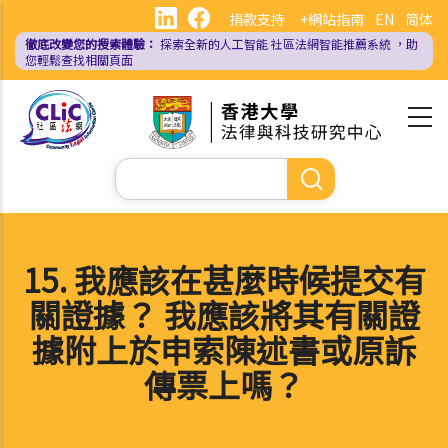
移
捐款支持
+網站指南
EN
简体
至
徹底改變您的搜索體驗：
探索全新的人工智能
社區法網智能推薦系統
，助
主
您輕鬆查找相關頁面
內
容
Search
15. 我應該在甚麼時候提交有
關證據？ 我應該將其有關證
據附上於申索陳述書或原訴
傳票上嗎？