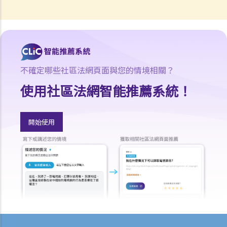
都可供公眾查閱？
如何展開民事訴訟
1. 勞資審裁處會處理甚麼民事案件？
2. 小額錢債審裁處會處理甚麼民事案件？
3. 區域法院會處理甚麼民事案件？
不確定哪些社區法網頁面與您的情境相關？
4. 高等法院原訟法庭會處理甚麼民事案件？
使用社區法網智能推薦系統！
5. 我是否需要聘用律師處理我的案件？若與訟一方是有限公司，情況是
否不同？
1. 法官會否考慮到無律師代表訴訟人在理解法庭程序方面處於不利地
開始使用
位，而向他們提供法律意見？
2. 我可以請朋友代表我在法庭上發言嗎？
6. 如果精神上無行為能力的人或未成年人要展開訴訟，該怎麼辦？
7. 如何在區域法院或高等法院向他人展開民事訴訟？
8. 如果我打算在區域法院或高等法院向某人提出訴訟，我應以傳訊令狀
(writ of summons)還是以原訴傳票(originating summons)展開法律程
序？