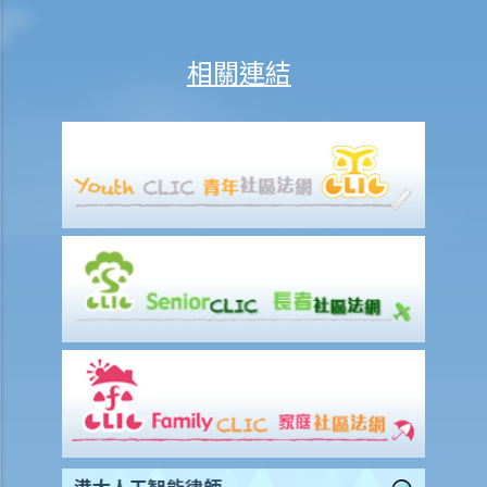
9. 如何以傳訊令狀展開民事訴訟？
10. 如何以原訴傳票展開民事訴訟？
相關連結
11. 我能否針對某人展開民事訴訟：(a) 即使該人沒有永久地址？(b) 即使
該人通常居於香港以外地區？(c) 即使該人失踨？(d) 即使該人名字不
詳？
12. 甚麼是狀書？ 原告人和被告人在狀書的階段需要送達哪些文件？
13. 草擬一份優秀的狀書的基本原則是甚麼？
14. 如果原告人由於預期被告人提議和解會作出還價而誇大其申索金
額，會有甚麼後果？
15. 我應該在甚麼時候提交有關證據？ 我應該將其有關證據附上於申索
陳述書或原訴傳票上嗎？
如何就民事訴訟作出抗辯
1. 怎樣計算將送達認收書送交法院存檔的14天時限？
2. 作為被告人，我應否就向我展開的訴訟作抗辯？
3. 如果我決定不作出抗辯，該怎麼辦？
4. 如果我決定就案件作出抗辯，該怎麼辦？
5. 如被告人未有提交送達認收書或抗辯書，結果會怎樣？