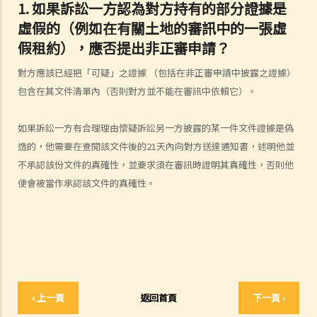
律協助）？
1. 如果訴訟一方認為對方持有的部分證據是
4. 倘若我被判勝訴，我是否一定可以取得我想要的補償？
虛假的（例如在有關土地的審訊中的一張虛
5. 我有能力支付有關法律開支嗎？
假租約），應否提出非正審申請？
1. 為甚麼即使我贏了官司，並且法院已經命令對方支付我的律師費用，
對方應該已經把「可疑」之證據 （包括在非正審申請中披露之證據）
我的律師費用也不能全額報銷？
包含在其文件清單內（否則對方並不能在審訊中依賴它）。
2. 法院是否必須命令敗訴一方全額支付勝訴一方的律師費用？ 有甚麼原
因會導致法院作出不同的命令？
如果訴訟一方有合理理由懷疑訴訟另一方披露的某一件文件證據是偽
造的，他需要在查閱該文件後的21天內向對方送達通知書，述明他並
6. 我有時間應付訴訟嗎？
不承認該份文件的真確性，並要求須在審訊時證明其真確性，否則他
7. 展開民事訴訟是否有期限？
便會被當作承認該文件的真確性。
8. 如果我要展開民事訴訟，將要面對甚麼風險？我能否承受這些風險？
9. 如果我不介意花費時間和金錢，即使我的案件的法律理據很弱，我是
否可以只是為了給被告人帶來麻煩而展開民事訴訟？
10. 在一般民事訴訟中可以作出甚麼申索？ 未經算定的損害賠償有哪些
例子？ 除了一筆過賠償（經算定或未經算定）外，在民事訴訟中是否還
有其他的申索？
‹ 上一頁
返回首頁
下一頁 ›
11. 哪些民事案件的資料可以公開？ 是否所有證據、文件或證人陳述書