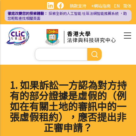
移
捐款支持
+網站指南
EN
简体
至
徹底改變您的搜索體驗：
探索全新的人工智能
社區法網智能推薦系統
，助
主
您輕鬆查找相關頁面
內
容
Search
1. 如果訴訟一方認為對方持
有的部分證據是虛假的（例
如在有關土地的審訊中的一
張虛假租約），應否提出非
正審申請？