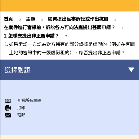
首頁
»
主題
»
如何提出民事訴訟或作出抗辯
»
在案件進行審訊前，訴訟各方可向法庭提出甚麼申請？
»
1. 怎樣去提出非正審申請？
»
1. 如果訴訟一方認為對方持有的部分證據是虛假的（例如在有關
土地的審訊中的一張虛假租約），應否提出非正審申請？
選擇副題
甚麼是民事訴訟？
展開民事訴訟前應當考慮的事項
查看所有主題
1. 我可以不提出訴訟而解決糾紛嗎？
打印
電郵
2. 我是否有充分的法律理據去展開民事訴訟？對方又可否在同一案件中
反過來起訴我？
3. 我如何及在何處可以獲得法律意見或法律代表（包括免費或資助的法