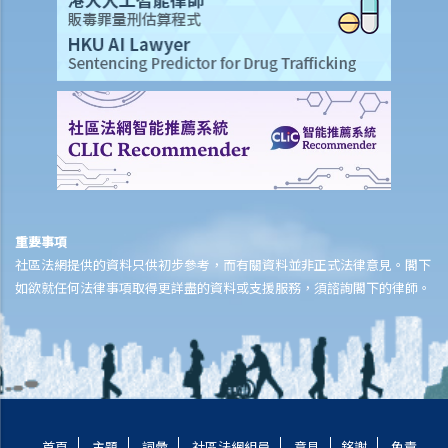
6. 如被告人提交抗辯書（和反申索書），情況會怎樣？
7. 如果被告人認為他確實拖欠原告人部份款項，可以怎樣做？
8. 我作為民事訴訟中的被告人，但我認為另一方才應該對原告人的申索
負上責任，我應該怎麼辦？
如何就民事案件的審訊作準備
1. 甚麼是文件透露？
2. 甚麼是交換證人陳述書？
3. 有甚麼關於專家證人的事項需要注意？我應否傳召他們為我作證？
重要事項
4. 於審訊前，法庭如何就案件的管理給予指示？
社區法網提供的資料只供初步參考，而有關資料並非正式法律意見。閣下
5. 關於民事訴訟之進行過程，有甚麼其他一般事項我應注意？
如欲就任何法律事項取得更詳盡的資料或支援服務，須諮詢閣下的律師。
和解協議
A. 根據第 13A號命令縮短法律訴訟的程序 – 簡介和目標
1. 適用範圍
2. 作出承認
3. 作出承認的後續程序
首頁
主題
詞彙
社區法網組員
意見
銘謝
免責