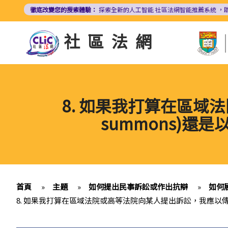
移
徹底改變您的搜索體驗：
探索全新的人工智能
社區法網智能推薦系統
，
至
主
社區法網
內
容
8. 如果我打算在區域法
summons)還是以
首頁
»
主題
»
如何提出民事訴訟或作出抗辯
»
如何
8. 如果我打算在區域法院或高等法院向某人提出訴訟，我應以傳訊令狀(wr