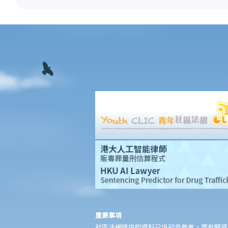
5. 我是否需要聘用律師處理我的案件？若與訟一方是有限公司，情
況是否不同？
1. 法官會否考慮到無律師代表訴訟人在理解法庭程序方面處於不利
地位，而向他們提供法律意見？
2. 我可以請朋友代表我在法庭上發言嗎？
6. 如果精神上無行為能力的人或未成年人要展開訴訟，該怎麼辦？
7. 如何在區域法院或高等法院向他人展開民事訴訟？
8. 如果我打算在區域法院或高等法院向某人提出訴訟，我應以傳訊
令狀(writ of summons)還是以原訴傳票(originating summons)展開
法律程序？
9. 如何以傳訊令狀展開民事訴訟？
10. 如何以原訴傳票展開民事訴訟？
11. 我能否針對某人展開民事訴訟：(a) 即使該人沒有永久地址？(b)
即使該人通常居於香港以外地區？(c) 即使該人失踨？(d) 即使該人
名字不詳？
重要事項
12. 甚麼是狀書？ 原告人和被告人在狀書的階段需要送達哪些文
社區法網提供的資料只供初步參考，而有關資