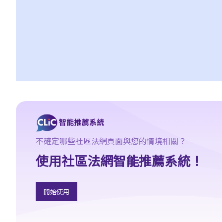
6. 我有時間應付訴訟嗎？
7. 展開民事訴訟是否有期限？
8. 如果我要展開民事訴訟，將要面對甚麼風險？我能否承受這些風
險？
9. 如果我不介意花費時間和金錢，即使我的案件的法律理據很弱，
我是否可以只是為了給被告人帶來麻煩而展開民事訴訟？
10. 在一般民事訴訟中可以作出甚麼申索？ 未經算定的損害賠償有
哪些例子？ 除了一筆過賠償（經算定或未經算定）外，在民事訴訟
中是否還有其他的申索？
11. 哪些民事案件的資料可以公開？ 是否所有證據、文件或證人陳
不確定哪些社區法網頁面與您的情境相關？
述書都可供公眾查閱？
如何展開民事訴訟
使用社區法網智能推薦系統！
1. 勞資審裁處會處理甚麼民事案件？
2. 小額錢債審裁處會處理甚麼民事案件？
開始使用
3. 區域法院會處理甚麼民事案件？
4. 高等法院原訟法庭會處理甚麼民事案件？