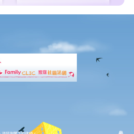
，須諮詢閣下的律師。