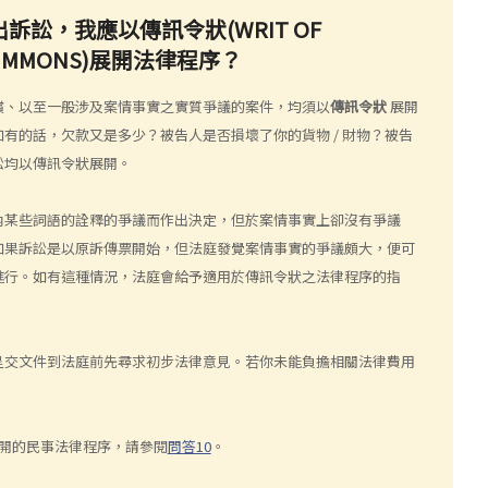
訴訟，我應以傳訊令狀(WRIT OF
 SUMMONS)展開法律程序？
償、以至一般涉及案情事實之實質爭議的案件，均須以
傳訊令狀
展開
有的話，欠款又是多少？被告人是否損壞了你的貨物 / 財物？被告
訟均以傳訊令狀展開。
內某些詞語的詮釋的爭議而作出決定，但於案情事實上卻沒有爭議
如果訴訟是以原訴傳票開始，但法庭發覺案情事實的爭議頗大，便可
進行。如有這種情況，法庭會給予適用於傳訊令狀之法律程序的指
呈交文件到法庭前先尋求初步法律意見。若你未能負擔相關法律費用
。
開的民事法律程序，請參閱
問答10
。