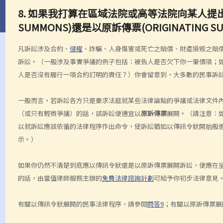
8. 如果我打算在區域法院或高等法院向某人提出
SUMMONS)還是以原訴傳票(ORIGINATING
凡訴訟涉及合約、
侵權
、詐騙、人身傷害或死亡之賠償、財產損毁之賠
訴訟。（一般涉及事實爭議的例子包括：被告人是否欠下你一筆債項；如
人是否沒有履行一項合約訂明的責任？）你會留意到，大多數的民事訴
一般而言，若訴訟各方只是要求法庭就某些法律論點的爭議或法律文件
（或只有輕微爭議）的話，該訴訟便適宜以
原訴傳票
展開。（請注意：
以就訴訟應該依循的法律程序作出命令，使訴訟猶如以傳訊令狀開始般
示。）
如果你仍然不清楚到底應以傳訊令狀還是以原訴傳票展開訴訟，便應在
的話，由當值律師服務主辦的
免費法律諮詢計劃
可給予你初步法律意見
有關以傳訊令狀展開的民事法律程序，請參閱
問答9
；有關以原訴傳票展