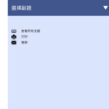
選擇副題
甚麼是民事訴訟？
展開民事訴訟前應當考慮的事項
查看所有主題
打印
1. 我可以不提出訴訟而解決糾紛嗎？
電郵
2. 我是否有充分的法律理據去展開民事訴訟？對方又可否在同一案
件中反過來起訴我？
3. 我如何及在何處可以獲得法律意見或法律代表（包括免費或資助
的法律協助）？
4. 倘若我被判勝訴，我是否一定可以取得我想要的補償？
5. 我有能力支付有關法律開支嗎？
1. 為甚麼即使我贏了官司，並且法院已經命令對方支付我的律師費
用，我的律師費用也不能全額報銷？
2. 法院是否必須命令敗訴一方全額支付勝訴一方的律師費用？ 有甚
麼原因會導致法院作出不同的命令？