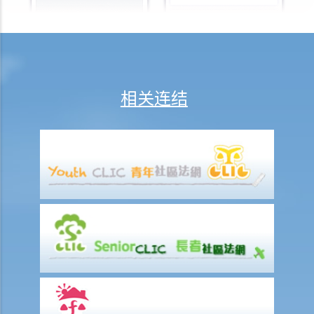
判决摘要：物业买卖是否受到租赁续租选择权约束取决于具体情况
(Chan Yiu Tong 诉 Wellmake Investments Ltd)
4. 物业税如何计算？
租金
a) 概述
相关连结
b) 免租期
c) 分摊租金
1. 租约订明须在每月1日预缴租金。租期即将在1月15日终止。租客须在
1月1日缴交整个月的租金吗？如要的话，业主要在之后要向租客退回1
月16日至31日期间的租金吗？
d) 缴付租金
1. 如果业主没有履行其维修责任， 租客可否扣起一部份租金？
2. 水龙头损坏了。业主有责任作维修，但拒绝这样做。我花了 $500 更
换新的水龙头。我可否少交 $500 租金？
e) 暂缓租金
f) 租金调整