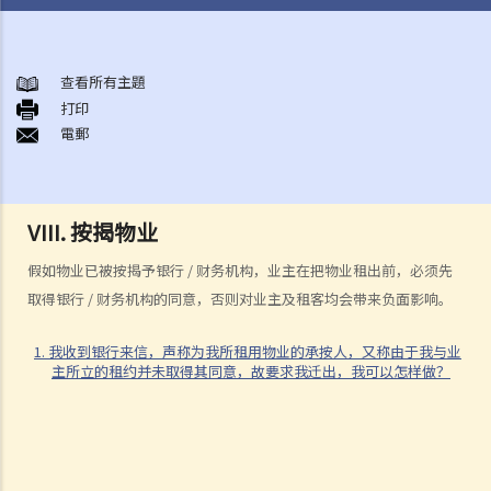
签署租约之前应注意的事项
1. 香港有甚么政府部门专门处理有关租赁的事项？假若在租赁事项上出
查看所有主題
打印
现纠纷／问题，应向那一个部门求助？
電郵
2. 有关政府物业（例如公屋单位或政府商场铺位）的租务问题，我怎样
能获得更多资料？
3. 「租赁」（tenancy）和「特许权」（licence）有甚么分别？
VIII. 按揭物业
4. 我可以转换或使用我的物业（或其分隔式房间）批出短期租约/特许权
以提供房间或床位（类似于Airbnb住宿或「胶囊旅馆」）吗？
假如物业已被按揭予银行 / 财务机构，业主在把物业租出前，必须先
5. 当双方签署正式租约之前，业主有时会要求租客签署一份类似临时租
取得银行 / 财务机构的同意，否则对业主及租客均会带来负面影响。
约的文件（可能会被称为「租契协议」或「租约确定书」）。签署这份
文件有甚麽后果？
1. 我收到银行来信，声称为我所租用物业的承按人，又称由于我与业
主所立的租约并未取得其同意，故要求我迁出，我可以怎样做？
6. 我可否出租或以其他方式容许占用人入住《房屋条例》下的资助房屋
（例如公屋或居者有其屋计划）？
7. 外国人可以在香港租用物业吗？
8. 如果我是公司派遣来香港工作的外国人，我在本地定立租用单位时有