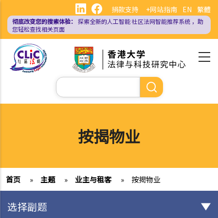
跳
捐款支持
+网站指南
EN
繁體
转
彻底改变您的搜索体验：
探索全新的人工智能
社区法网智能推荐系统
，助
到
您轻松查找相关页面
主
要
内
容
搜
索
按揭物业
首页
»
主题
»
业主与租客
»
按揭物业
选择副题