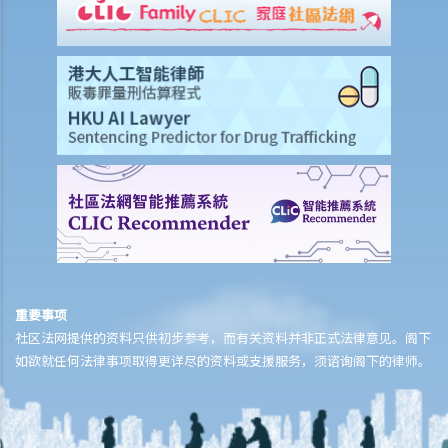
差饷、管理费及其他费用
追讨欠租及收楼
1. 我的租客已经欠租两个月，我怎样才可以追讨欠租及收回物业？
2. 我的租客已经欠租好几个月。我可否不诉诸法庭而破门入屋、丢掉租
客的物品及转换门锁，以收回物业？
3. 我的租客因轻微漏水问题或不适/干扰而拒绝支付或扣除了几个月的租
金。 他/她可以这样做吗？这是在追讨欠租/没收租赁权的案件中有效的
辩护理由吗？
4. 有关执达事务
判决摘要1：租客缴交租金的责任独立于租约中业主一方的承诺或责任
(Charmway Development Ltd 诉 Long China Engineering Ltd)
重要事项
判决摘要2：租客未按时支付租金或其他应付款项之利息条款是可执行
社区法网提供的资料只供初步参考，而有关资料并非正式法律意见。阁下
的 (Luvpa Ltd 诉 Honor City HK Pharmacy Ltd)
如欲就任何法律事项取得更详尽的资料或支援服务，须谘询阁下的律师。
使用或占用出租物业的一般守则
1. 为何必须确定物业的主要用途，例如「住宅」或「非住宅」用途，以
及如何确定？