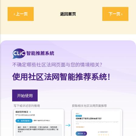
什么需要特别注意？
9. 部份处所的地契中载有承诺、条款及细则不容许占用人出租作住宅用
‹ 上一页
返回首页
下一页 ›
途 (例如：已登记或非登记寮屋、天台违例建筑物、工业大厦、货柜屋
或农地上的帐篷车)。涉及这类处所的租约具法律约束力吗？
判决摘要1：若欠缺租约必须具备的条款，便不构成具法律约束力的合
约 (World Food Fair Ltd 诉 Hong Kong Island Development Ltd)
判决摘要2：无就租赁物业于租赁期间适合居住或适合租客使用的隐含
保证（陈敏庄 诉 唐帜章）
不确定哪些社区法网页面与您的情境相关？
判决摘要3：干扰安宁享用需要对物业的享用造成一定程度的实质性物
使用社区法网智能推荐系统！
理干扰（Ridge Ltd 诉 Golden Castle Ltd）
判决摘要4：业主在签署租约之后同意的事情在法律上很可能没有约束
力（纪秋月 诉 蔡家荣）
开始使用
在签署租约之后，应该如何处理该等文件？
1. 如何计算租约的印花税？
2. 假若没有为租约加盖印花，会有甚么后果？
3. 为甚么有些租约必须在土地注册处注册，有些则毋须注册？