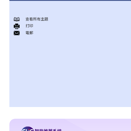
签署租约之前应注意的事项
查看所有主題
1. 香港有甚么政府部门专门处理有关租赁的事项？假若在租赁事项
打印
上出现纠纷／问题，应向那一个部门求助？
電郵
2. 有关政府物业（例如公屋单位或政府商场铺位）的租务问题，我
怎样能获得更多资料？
3. 「租赁」（tenancy）和「特许权」（licence）有甚么分别？
4. 我可以转换或使用我的物业（或其分隔式房间）批出短期租约/特
许权以提供房间或床位（类似于Airbnb住宿或「胶囊旅馆」）吗？
5. 当双方签署正式租约之前，业主有时会要求租客签署一份类似临
时租约的文件（可能会被称为「租契协议」或「租约确定书」）。
签署这份文件有甚麽后果？
6. 我可否出租或以其他方式容许占用人入住《房屋条例》下的资助
房屋（例如公屋或居者有其屋计划）？
7. 外国人可以在香港租用物业吗？
8. 如果我是公司派遣来香港工作的外国人，我在本地定立租用单位
时有什么需要特别注意？