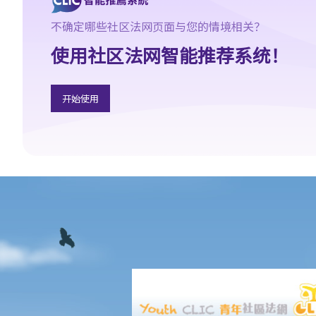
9. 部份处所的地契中载有承诺、条款及细则不容许占用人出租作住
不确定哪些社区法网页面与您的情境相关？
宅用途 (例如：已登记或非登记寮屋、天台违例建筑物、工业大厦、
使用社区法网智能推荐系统！
货柜屋或农地上的帐篷车)。涉及这类处所的租约具法律约束力吗？
判决摘要1：若欠缺租约必须具备的条款，便不构成具法律约束力的
合约 (World Food Fair Ltd 诉 Hong Kong Island Development Ltd)
开始使用
判决摘要2：无就租赁物业于租赁期间适合居住或适合租客使用的隐
含保证（陈敏庄 诉 唐帜章）
判决摘要3：干扰安宁享用需要对物业的享用造成一定程度的实质性
物理干扰（Ridge Ltd 诉 Golden Castle Ltd）
判决摘要4：业主在签署租约之后同意的事情在法律上很可能没有约
束力（纪秋月 诉 蔡家荣）
在签署租约之后，应该如何处理该等文件？
1. 如何计算租约的印花税？
2. 假若没有为租约加盖印花，会有甚么后果？
3. 为甚么有些租约必须在土地注册处注册，有些则毋须注册？
判决摘要：物业买卖是否受到租赁续租选择权约束取决于具体情况