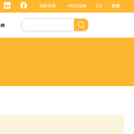
捐款支持
+网站指南
EN
繁體
搜
法网
索