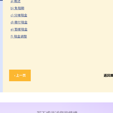
a) 概述
b) 免租期
c) 分摊租金
d) 缴付租金
e) 暂缓租金
f) 租金调整
‹ 上一页
返回