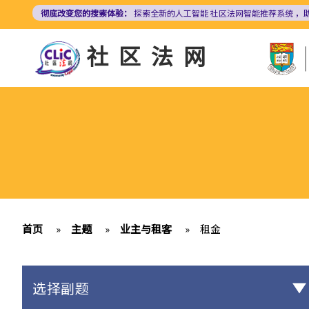
跳
彻底改变您的搜索体验：
探索全新的人工智能
社区法网智能推荐系统
，
转
到
社区法网
主
要
内
容
首页
»
主题
»
业主与租客
»
租金
选择副题