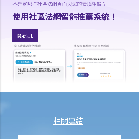
不確定哪些社區法網頁面與您的情境相關？
1. 我在香港合法結婚。如果後來我的配偶變性，我的婚姻還有效嗎？
使用社區法網智能推薦系統！
K. 同性婚姻／公民伙伴關係
1. 於海外結婚的同性伴侶在香港享有的權益及福利
2. 同性伴侶需要回到他們結婚的國家才能離婚嗎？他們是否需要向香港
開始使用
政府更新婚姻狀況為離婚？
L. 假結婚
1. 假結婚可以被起訴那些刑事罪行以及刑罰是甚麼？
2. 如何證明一段婚姻是假結婚？
3. 如果我涉及假結婚，這是否自動意味著婚姻為無效？
M. 婚姻狀況記錄
N. 常見問題
1. 在香港結婚有年齡限制嗎？
相關連結
2. 我的妻子是澳洲人。我想她來香港與我同住。我要怎樣做？
3. 我幾年前在內地結婚，但後來丈夫離開了我，不知所蹤。我現在想在
香港再結婚了，我有可能干犯重婚罪嗎？