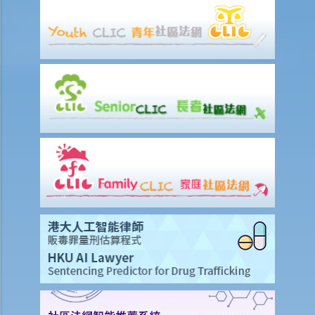
4. 我懷疑妻子紅杏出牆，我可否藉此理由離婚？
5. 我是一名女性，與男朋友同居，並不打算結婚。我們在法律上的保障
會較少嗎？
6. 我快將要結婚了。我的父親很富有，他不大相信我的未婚夫，建議我
與未婚夫訂立婚姻協議書。甚麼是婚姻協議書？
7. 婚姻協議具法律效力嗎？
父母權利和義務
1. 父親對非婚生子女有父母權利嗎？如果非婚生子女在出生登記時未有
註冊父親名字，該名父親其後是否可以行使父母權利？需要子女的母親
同意嗎？是否需要任何證據（例如脱氧核醣核酸測試報告）？
2. 在香港，同性伴侶是否享有與異性伴侶相同的育兒權？
3. 未滿18歲的青少年能不顧父母反對整容嗎？
4. 與父母職責有關的罪行
5. 體罰與暴力：界限是甚麼？
管養和監護兒童
A. 由健在的父母委任臨時監護人