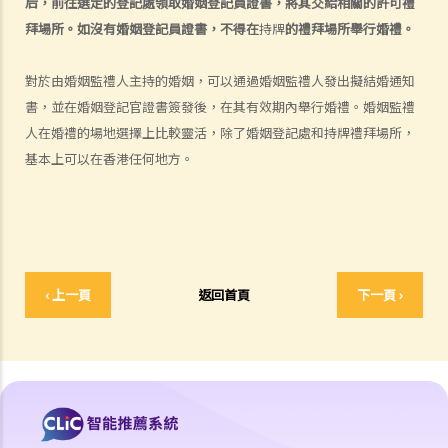
后，前往選定的登記處領取婚姻登記員證書，將其交給相關的許可禮
2. 在離婚呈請中，其中一方已被法庭命令為另一方支付附屬濟助。如果
拜場所。如沒有婚姻登記員證書，不得在
持牌
的禮拜場所舉行婚禮。
支付方後來發現接受方在結婚時已在內地和其他人合法結婚，支付方是
否可以(a)根據新證據撤銷判決，(b)請求法庭宣告婚姻因重婚而無效，以
對於由婚姻監禮人主持的婚姻，可以通過婚姻監禮人發出擬結婚通知
及(c)請求取消對方獲得附屬濟助的權利？
書，並在婚姻
登記官證書簽發後，在其有效期內舉行婚禮。婚姻監禮
I. 同居
人在婚禮的場地選擇上
比較靈活，除了
婚姻登記處
和持牌禮拜場所，
基本上可以在香港任何地方。
A. 香港不接納「事實婚姻」
B. 遺產分配
C. 保障同居伴侶免受暴力對待
D. 父母的權利
E. 同居伴侶分手
‹ 上一頁
返回首頁
下一頁 ›
1. 婚前協議和同居協議有甚麼區別？
2. 我的伴侶是香港居民，而我不是香港居民。我們一起生活了一年，但
未婚。我們的孩子也能獲得香港永久居留權嗎？
3. 如果我在與伴侶同居時對其居所或所在社區造成損毀，我是否需要承
擔任何責任？
J. 變性人的婚姻