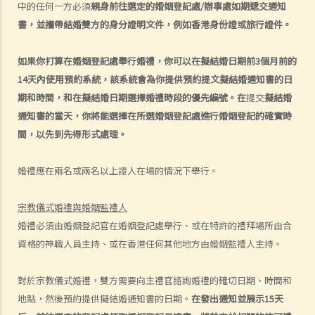
E. 婚姻協議書
中的任何一方必須
親身前往選定的婚姻登記處
/
辦事處如期遞交通知
書，並攜帶結婚雙方的身分證明文件，例如香港身份證或旅行證件。
A. 婚姻協議書的法律地位
B. 婚前協議書及公共政策
如果你打算在婚姻登記處舉行婚禮，你可以在擬結婚日期前
3
個月前的
C. 分居協議
14
天內使用預約系統，該系統會為你提供預約提文擬結婚通知書的日
1. 如果夫妻打算離婚，簽訂分居協議有甚麼好處？
期和時間，和在擬結婚日期選擇婚禮時段的優先編號。在
提交
擬結婚
2. 如果一方在聆訊前不再同意分居協議的條款，應該怎樣處理？
通知書的當天，你將能選擇在所選婚姻登記處進行婚姻登記的確實時
F. 與非香港居民結婚
間，以先到先得形式處理。
A. 香港居民與海外人士結婚（中國內地人士除外）
婚禮應在兩名或兩名以上證人在場的情況下舉行。
B. 香港永久居民與內地人士結婚
C. 在港就業／就讀的海外或中國內地人士的海外配偶（包括中國內地）
宗教儀式婚禮與
婚姻監禮人
G. 已婚人士享有的福利與權益
婚禮必須由婚姻登記官在婚姻登記處舉行、或在特許的禮拜場所由合
A. 已婚人士免稅額
資格的神職人員主持、或在香港任何其他地方由婚姻監禮人主持。
B. 供養父母及供養祖父母或外祖父母免稅額
對於宗教
儀式婚禮
，雙方需要向主禮官諮詢婚禮的確切日期、時間和
H. 重婚
地點，然後預約提供擬結婚通知書的日期。
在發出通知並展示
15天
1. 如果我在國外和同性結婚，然後又在香港嫁給別人，算不算重婚？