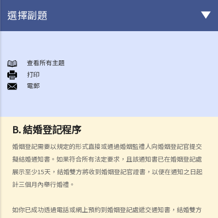
選擇副題
結婚及同居事宜
A. 概述
查看所有主題
打印
B. 香港認可的婚姻關係
電郵
1. 如果我在香港以外地方結婚，是否需要通知香港政府更新我的婚姻狀
況？
2. 我在香港以外的地方結婚，但擔心在香港不被承認。我可以在香港登
B. 結婚登記程序
記結婚嗎？
婚姻登記需要以規定的形式直接或通過婚姻監禮人向婚姻登記官提交
C. 辦理婚姻登記及舉行婚禮
擬結婚通知書。如果
符合所有法定要求，且該通知書已在婚姻登記處
A. 在香港結婚的條件
展示至少
15
天，結婚雙方將收到婚姻登記官證書，以便在通知之日起
B. 結婚登記程序
計三個月內舉行婚禮。
C. 婚姻的有效性
D. 《婚姻條例》下的罪行
如你已成功透過電話或網上預約到婚姻登記處遞交通知書，結婚雙方