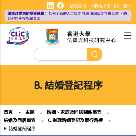
移
捐款支持
+網站指南
EN
简体
至
徹底改變您的搜索體驗：
探索全新的人工智能
社區法網智能推薦系統
，助
主
您輕鬆查找相關頁面
內
容
Search
B. 結婚登記程序
首頁
»
主題
»
婚姻、家庭及同居關係事宜
»
結婚及同居事宜
»
C. 辦理婚姻登記及舉行婚禮
»
B. 結婚登記程序