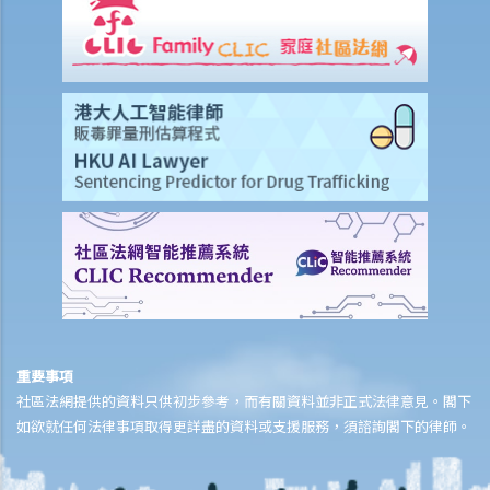
5. 我是一名女性，與男朋友同居，並不打算結婚。我們在法律上的保障
會較少嗎？
6. 我快將要結婚了。我的父親很富有，他不大相信我的未婚夫，建議我
與未婚夫訂立婚姻協議書。甚麼是婚姻協議書？
7. 婚姻協議具法律效力嗎？
父母權利和義務
1. 父親對非婚生子女有父母權利嗎？如果非婚生子女在出生登記時未有
註冊父親名字，該名父親其後是否可以行使父母權利？需要子女的母親
同意嗎？是否需要任何證據（例如脱氧核醣核酸測試報告）？
2. 在香港，同性伴侶是否享有與異性伴侶相同的育兒權？
3. 未滿18歲的青少年能不顧父母反對整容嗎？
4. 與父母職責有關的罪行
重要事項
5. 體罰與暴力：界限是甚麼？
社區法網提供的資料只供初步參考，而有關資料並非正式法律意見。閣下
管養和監護兒童
如欲就任何法律事項取得更詳盡的資料或支援服務，須諮詢閣下的律師。
A. 由健在的父母委任臨時監護人
B. 由法庭委任監護人