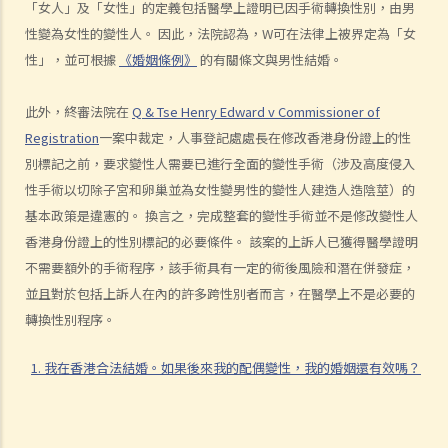
「女人」及「女性」的定義包括醫學上證明已因手術轉換性別，由男
A. 婚姻協議書的法律地位
性變為女性的變性人。 因此，法院認為，W可在法律上被界定為「女
B. 婚前協議書及公共政策
性」，並可根據
《婚姻條例》
的有關條文與男性結婚。
C. 分居協議
1. 如果夫妻打算離婚，簽訂分居協議有甚麼好處？
此外，終審法院在
Q & Tse Henry Edward v Commissioner of
2. 如果一方在聆訊前不再同意分居協議的條款，應該怎樣處理？
Registration
一案中裁定，人事登記處處長在修改香港身份證上的性
F. 與非香港居民結婚
別標記之前，要求變性人需要已進行全面的變性手術（涉及高度侵入
性手術以切除子宮和卵巢並為女性變男性的變性人建造人造陰莖）的
A. 香港居民與海外人士結婚（中國內地人士除外）
基本政策是違憲的。 換言之，完成整套的變性手術並不是修改變性人
B. 香港永久居民與內地人士結婚
香港身份證上的性別標記的必要條件。 該案的上訴人已獲得醫學證明
C. 在港就業／就讀的海外或中國內地人士的海外配偶（包括中國內地）
不需要額外的手術程序，該手術具有一定的術後風險和潛在併發症，
G. 已婚人士享有的福利與權益
並且對於包括上訴人在內的許多跨性別者而言，在醫學上不是必要的
A. 已婚人士免稅額
轉換性別程序。
B. 供養父母及供養祖父母或外祖父母免稅額
1. 我在香港合法結婚。如果後來我的配偶變性，我的婚姻還有效嗎？
H. 重婚
1. 如果我在國外和同性結婚，然後又在香港嫁給別人，算不算重婚？
2. 在離婚呈請中，其中一方已被法庭命令為另一方支付附屬濟助。如果