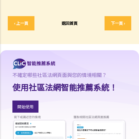
支付方後來發現接受方在結婚時已在內地和其他人合法結婚，支付方是
否可以(a)根據新證據撤銷判決，(b)請求法庭宣告婚姻因重婚而無效，以
及(c)請求取消對方獲得附屬濟助的權利？
‹ 上一頁
返回首頁
下一頁 ›
I. 同居
A. 香港不接納「事實婚姻」
B. 遺產分配
C. 保障同居伴侶免受暴力對待
D. 父母的權利
不確定哪些社區法網頁面與您的情境相關？
E. 同居伴侶分手
1. 婚前協議和同居協議有甚麼區別？
使用社區法網智能推薦系統！
2. 我的伴侶是香港居民，而我不是香港居民。我們一起生活了一年，但
未婚。我們的孩子也能獲得香港永久居留權嗎？
開始使用
3. 如果我在與伴侶同居時對其居所或所在社區造成損毀，我是否需要承
擔任何責任？
J. 變性人的婚姻
1. 我在香港合法結婚。如果後來我的配偶變性，我的婚姻還有效嗎？