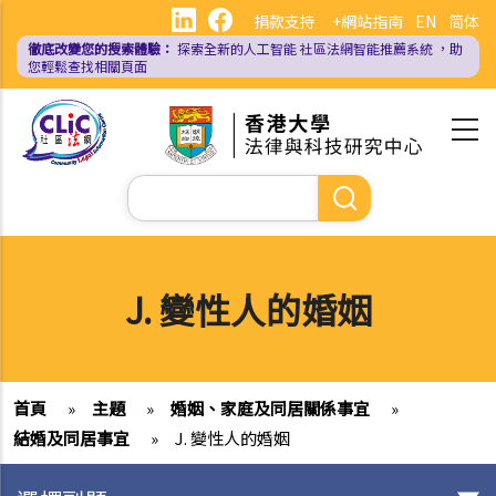
移
捐款支持
+網站指南
EN
简体
至
徹底改變您的搜索體驗：
探索全新的人工智能
社區法網智能推薦系統
，助
主
您輕鬆查找相關頁面
內
容
Search
J. 變性人的婚姻
首頁
»
主題
»
婚姻、家庭及同居關係事宜
»
結婚及同居事宜
»
J. 變性人的婚姻