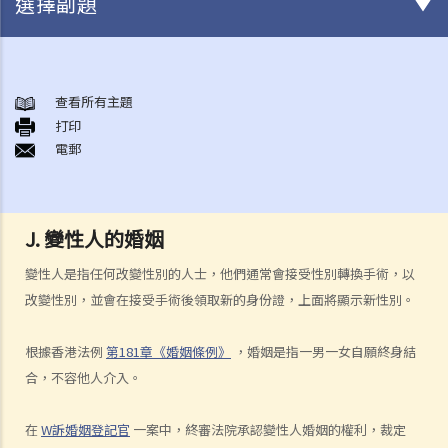
選擇副題
結婚及同居事宜
A. 概述
查看所有主題
打印
B. 香港認可的婚姻關係
電郵
1. 如果我在香港以外地方結婚，是否需要通知香港政府更新我的婚姻狀
況？
2. 我在香港以外的地方結婚，但擔心在香港不被承認。我可以在香港登
J. 變性人的婚姻
記結婚嗎？
變性人是指任何改變性別的人士，他們通常會接受性別轉換手術，以
C. 辦理婚姻登記及舉行婚禮
改變性別，並會在接受手術後領取新的身份證，上面將顯示新性別。
A. 在香港結婚的條件
B. 結婚登記程序
根據香港法例
第181章《婚姻條例》
，婚姻是指一男一女自願終身結
C. 婚姻的有效性
合，不容他人介入。
D. 《婚姻條例》下的罪行
E. 婚姻協議書
在
W訴婚姻登記官
一案中，終審法院承認變性人婚姻的權利，裁定