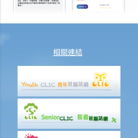
K. 同性婚姻／公民伙伴關係
1. 於海外結婚的同性伴侶在香港享有的權益及福利
2. 同性伴侶需要回到他們結婚的國家才能離婚嗎？他們是否需要向香港
政府更新婚姻狀況為離婚？
L. 假結婚
相關連結
1. 假結婚可以被起訴那些刑事罪行以及刑罰是甚麼？
2. 如何證明一段婚姻是假結婚？
3. 如果我涉及假結婚，這是否自動意味著婚姻為無效？
M. 婚姻狀況記錄
N. 常見問題
1. 在香港結婚有年齡限制嗎？
2. 我的妻子是澳洲人。我想她來香港與我同住。我要怎樣做？
3. 我幾年前在內地結婚，但後來丈夫離開了我，不知所蹤。我現在想在
香港再結婚了，我有可能干犯重婚罪嗎？
4. 我懷疑妻子紅杏出牆，我可否藉此理由離婚？