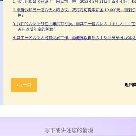
1. 我与兄长合伙开设了一间公司，并于2023年3月 31日作首年年
2. 根据我和另一位合伙人的协议，我每月可提取薪金 10,000元，
算？
3. 我们的合伙业务在上年度有亏损，而其中一位合伙人（个别人士）
务在以后年度的利润？
4. 其中一名合伙人另有受雇工作，而他亦以自雇人士及雇员身份为强
‹ 上一页
返回