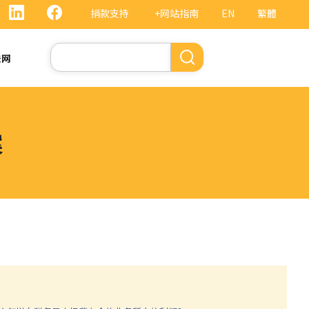
捐款支持
+网站指南
EN
繁體
搜
法网
索
案