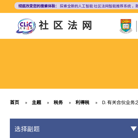
跳
彻底改变您的搜索体验：
探索全新的人工智能
社区法网智能推荐系统
，
转
到
社区法网
主
要
内
容
首页
»
主题
»
税务
»
利得税
»
D. 有关合伙业
选择副题