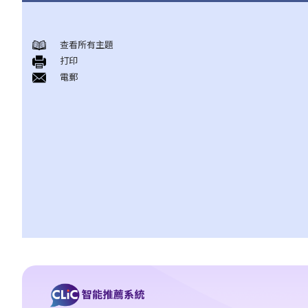
薪俸税
查看所有主題
A. 受雇工作的地点
打印
B. 计算薪俸税的初步指引
電郵
1. 在计算薪俸税时，哪些入息会被评税？纳税人可申请扣减哪些项
目（及免税额）？
2. 现时薪俸税的税率是多少？
3. 如何计算薪俸税？
4. 薪俸税及暂缴薪俸税须于何时缴交？
5. 我可以在什么情况下缴交少些税款，或延期缴交暂缴薪俸税？
6. 已婚人士如何申报入息？
C. 应课薪俸税入息包括什么收入
1. 我的薪俸收入包括有花红、津贴及佣金，这些收入应在报税表的
哪部分填报？
2. 我从自己经营的业务支取薪金，我应如在个别人士报税表内申报
此项收入？