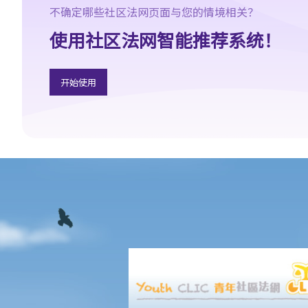
不确定哪些社区法网页面与您的情境相关？
3. 我收到的假期工资需要课税吗？
4. 我被公司解雇，并获雇主支付 (a) 代通知金和 (b) 遣散费 / 长期服
使用社区法网智能推荐系统！
务金。该两笔款项是否要课税？
5. 我退休时收取的折算退休金（类似一笔过退休金）是否须课税？
开始使用
另外，按月收取的退休金又是否须课税？
6. 我参加了强制性公积金计划。我在离职时从该计划中收取或被认
定已收取的款项（累算权益）会如何被评税？
7. 我参加了认可职业退休计划而非强积金计划。我在离职时从该计
划中收取的款项（累算权益）是否要课税？
8. 我刚完成两年的雇佣合约并收到一整笔约满酬金，然后再与公司
续约两年，这笔约满酬金是否要全数在本年度的报税表上申报？可
否将这项收入平均地拨回第一份合约的有关期间（即分开两个年
度）计税？
9. 如雇主免租提供居所给雇员，此项福利会怎样被评税？
10. 如雇主并无提供居所给雇员，但为雇员支付 / 补贴全部或部分租
金，该款项将如何被评税？