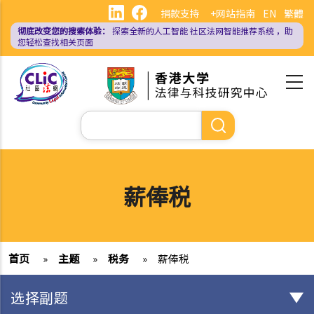
跳
捐款支持
+网站指南
EN
繁體
转
彻底改变您的搜索体验：
探索全新的人工智能
社区法网智能推荐系统
，助
到
您轻松查找相关页面
主
要
内
容
搜
索
薪俸税
首页
»
主题
»
税务
»
薪俸税
选择副题