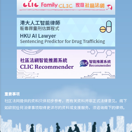
利得税
A. 计算利得税的初步指引
1. 现时利得税之税率是多少？
2. 什么是应评税利润？怎样理解利得税之“评税基期”？
3. 独资经营业务与合伙业务的报税规定是否有分别？
4. 若我独自经营业务，我是否属于自雇人士？我有甚么税务责任？
5. 我独自经营业务并须在报税表上申报应评税利润。我是否必须聘用专
业会计师为我拟备帐目？
6. 若果我没有聘请会计师处理公司之报税事宜，在计算应评税利润时还
有什么途径可取得协助？
7. 我可否申请缴交少些税款，或申请延期缴交暂缴利得税？
8. 我经营的独资业务的总入息在本年度少于2,000,000元，我是否需要保
重要事项
存这个年度的业务纪录？这些纪录又应保存多久？
社区法网提供的资料只供初步参考，而有关资料并非正式法律意见。阁下
如欲就任何法律事项取得更详尽的资料或支援服务，须谘询阁下的律师。
9. 如我经营的业务不是每项收入都要征税，究竟哪些收入需要课税，哪
些收入不需要课税？
10. 如果不是所有开支都可以在应评税利润中扣减，哪些开支才可以被
扣减？