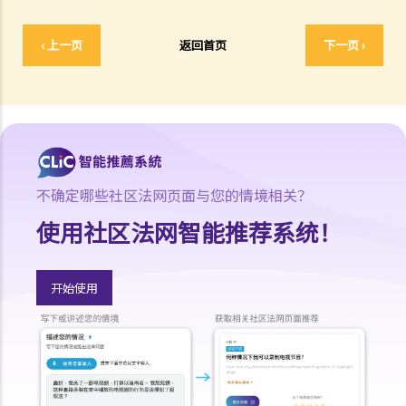
9. 为购买泊车位而支付的按揭利息可否在评税时获扣减？
10. 假如我拥有两所住宅，而两者均作为居住地方，在评税时我可否就
‹ 上一页
返回首页
下一页 ›
该两所住宅缴付的贷款利息获得扣减？
11. 我捐了款给慈善团体，可否获得扣税？
12. 我为自己的居所支付租金，可否用作扣税？
E. 薪俸税的免税额
1. 谁人可以申索「已婚人士免税额」？有关免税额是多少？
2. 我是已婚人士，应如何申请「已婚人士免税额」，或选择「合并评
不确定哪些社区法网页面与您的情境相关？
税」或「个人入息课税」？
使用社区法网智能推荐系统！
3. 怎样才符合资格申索“子女免税额”？现时之免税额是多少？
4. 我有二位弟妹，而他们的生活开支完全由我负责。我可否申索“供养
兄弟姊妹免税额”？
开始使用
5. 我需要供养父母，可否申请「供养父母 / 祖父母 / 外祖父母免税额」
或「供养父母 / 祖父母 / 外祖父母额外免税额」？
6. 怎样确定受供养的父母是否通常在香港居住？
7. 我太太的继父今年超过60岁，并由我们供养，但他未有和我太太的母
亲注册结婚。我们可否申请继父的供养父母免税额？