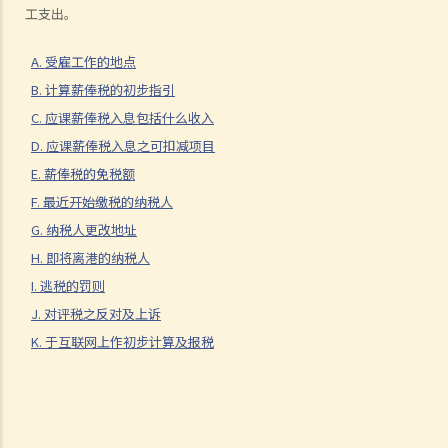
D. 应课薪俸税入息之可扣减项目
工支出。
1. 我在2023年3月1日辞职而没有预先通知雇主，所以须支付等同一个月
A. 受雇工作的地点
薪金的离职代通知金。雇主把本应支付给我的2月份薪金与该笔代通知
B. 计算薪俸税的初步指引
金对销。我在2022/23课税年度内，应按10个月的薪金还是11个月的薪
C. 应课薪俸税入息包括什么收入
金来计算薪俸税？
D. 应课薪俸税入息之可扣减项目
2. 强制性公积金 (MPF) 计划之供款将如何在评税时扣除？
E. 薪俸税的免税额
3. 我是一名受薪的公司董事，可否在计算应课税入息时扣除强积金计划
F. 最近开始缴税的纳税人
的供款？
G. 纳税人更改地址
4. 若果我不是参加强积金计划，而是参加了其他认可的职业退休计划，
H. 即将离港的纳税人
可否申请扣减？
I. 逃税的罚则
5. 什么是个人进修开支？如果我为工作而进修，可否在计算薪俸税应课
J. 对评税之反对及上诉
税入息时申请扣减学费？
K. 于互联网上作初步计算及报税
6. 我没有报读订明教育课程，但有参加专业团体（如香港会计师公会）
为成员主办的考试。我所支付的考试费可否在评税时获扣减？
7. 谁人合资格申请扣减长者住宿照顾开支？最高扣减额是多少？
8. 居所贷款利息之最高扣减额是多少？