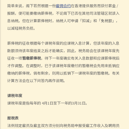
简单来说，阁下若然根据一份
雇佣合约
在香港提供服务而获付薪金 /
3. 我收到的假期工资需要课税吗？
报酬，便可能要缴纳薪俸税，不论阁下已否在其他司法管辖区就该入
4. 我被公司解雇，并获雇主支付 (a) 代通知金和 (b) 遣散费 / 长期服务
息纳税。但在计算薪俸税时，纳税人可申请「扣减」和「免税额」，
金。该两笔款项是否要课税？
以减轻税务负担。
5. 我退休时收取的折算退休金（类似一笔过退休金）是否须课税？另
外，按月收取的退休金又是否须课税？
薪俸税的征收根据每个课税年度的应课税入息计算，但该年度的入息
6. 我参加了强制性公积金计划。我在离职时从该计划中收取或被认定已
数额须待该年度结束之后才能确实，因此，税务局会在该课税年度先
收取的款项（累算权益）会如何被评税？
征收一项
暂缴薪俸税
，待下一年度确实有关入息数额和应课薪俸税后
7. 我参加了认可职业退休计划而非强积金计划。我在离职时从该计划中
才作调整。在调整时，已于该课税年度缴付的暂缴税会先用来抵销应
收取的款项（累算权益）是否要课税？
缴纳的薪俸税，倘有剩余，则用以抵销下一课税年度的暂缴税。有关
8. 我刚完成两年的雇佣合约并收到一整笔约满酬金，然后再与公司续约
计算方法会在以下问答内再作说明。
两年，这笔约满酬金是否要全数在本年度的报税表上申报？可否将这项
收入平均地拨回第一份合约的有关期间（即分开两个年度）计税？
课税年度
9. 如雇主免租提供居所给雇员，此项福利会怎样被评税？
课税年度是指每年的 4月1日至下一年的3月31日。
10. 如雇主并无提供居所给雇员，但为雇员支付 / 补贴全部或部分租金，
该款项将如何被评税？
报税表
11. 股份奖赏和股份认购权利益会如何被评税？
法例规定雇员及雇主双方须分别向税务局申报受雇工作收入及聘用员