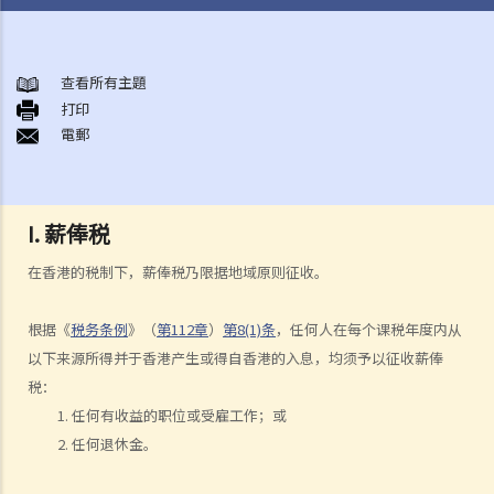
薪俸税
A. 受雇工作的地点
查看所有主題
打印
B. 计算薪俸税的初步指引
電郵
1. 在计算薪俸税时，哪些入息会被评税？纳税人可申请扣减哪些项目
（及免税额）？
2. 现时薪俸税的税率是多少？
I. 薪俸税
3. 如何计算薪俸税？
4. 薪俸税及暂缴薪俸税须于何时缴交？
在香港的税制下，薪俸税乃限据地域原则征收。
5. 我可以在什么情况下缴交少些税款，或延期缴交暂缴薪俸税？
6. 已婚人士如何申报入息？
根据《
税务条例
》（
第112章
）
第8(1)条
，任何人在每个课税年度内从
以下来源所得并于香港产生或得自香港的入息，均须予以征收薪俸
C. 应课薪俸税入息包括什么收入
税：
1. 我的薪俸收入包括有花红、津贴及佣金，这些收入应在报税表的哪部
任何有收益的职位或受雇工作；或
分填报？
任何退休金。
2. 我从自己经营的业务支取薪金，我应如在个别人士报税表内申报此项
收入？