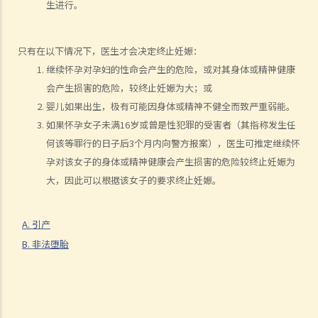
生进行。
B. 婚前协议书及公共政策
C. 分居协议
1. 如果夫妻打算离婚，签订分居协议有甚么好处？
只有在以下情况下，医生才会决定终止妊娠：
2. 如果一方在聆讯前不再同意分居协议的条款，应该怎样处理？
继续怀孕对孕妇的性命会产生的危险，或对其身体或精神健康
会产生损害的危险，较终止妊娠为大；或
F. 与非香港居民结婚
婴儿如果出生，极有可能因身体或精神不健全而致严重弱能。
A. 香港居民与海外人士结婚（中国内地人士除外）
如果怀孕女子未满16岁或曾是性犯罪的受害者（其指称发生任
B. 香港永久居民与内地人士结婚
何该等罪行的日子后3个月内向警方报案），医生可推定继续怀
C. 在港就业／就读的海外或中国内地人士的海外配偶（包括中国内地）
孕对该女子的身体或精神健康会产生损害的危险较终止妊娠为
大，因此可以根据该女子的要求终止妊娠。
G. 已婚人士享有的福利与权益
A. 已婚人士免税额
B. 供养父母及供养祖父母或外祖父母免税额
A. 引产
B. 非法堕胎
H. 重婚
1. 如果我在国外和同性结婚，然后又在香港嫁给别人，算不算重婚？
2. 在离婚呈请中，其中一方已被法庭命令为另一方支付附属济助。如果
支付方后来发现接受方在结婚时已在内地和其他人合法结婚，支付方是