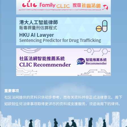
会较少吗？
6. 我快将要结婚了。我的父亲很富有，他不大相信我的未婚夫，建议我
与未婚夫订立婚姻协议书。甚么是婚姻协议书？
7. 婚姻协议具法律效力吗？
父母权利和义务
1. 父亲对非婚生子女有父母权利吗？如果非婚生子女在出生登记时未有
注册父亲名字，该名父亲其后是否可以行使父母权利？需要子女的母亲
同意吗？是否需要任何证据（例如脱氧核醣核酸测试报告）？
2. 在香港，同性伴侣是否享有与异性伴侣相同的育儿权？
3. 未满18岁的青少年能不顾父母反对整容吗？
4. 与父母职责有关的罪行
重要事项
5. 体罚与暴力：界限是什么？
社区法网提供的资料只供初步参考，而有关资料并非正式法律意见。阁下
管养和监护儿童
如欲就任何法律事项取得更详尽的资料或支援服务，须谘询阁下的律师。
A. 由健在的父母委任临时监护人
B. 由法庭委任监护人
C. 《未成年人监护条例》