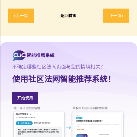
否可以(a)根据新证据撤销判决，(b)请求法庭宣告婚姻因重婚而无效，以
及(c)请求取消对方获得附属济助的权利？
‹ 上一页
返回首页
下一页 ›
I. 同居
A. 香港不接纳「事实婚姻」
B. 遗产分配
C. 保障同居伴侣免受暴力对待
D. 父母的权利
不确定哪些社区法网页面与您的情境相关？
E. 同居关系双方分手
1. 婚前协议和同居协议有甚么区别？
使用社区法网智能推荐系统！
2. 我的伴侣是香港居民，而我不是香港居民。我们一起生活了一年，但
未婚。我们的孩子也能获得香港永久居留权吗？
开始使用
3. 如果我在与伴侣同居时对其居所或所在小区造成损毁，我是否需要承
担任何责任？
J. 变性人的婚姻
1. 我在香港合法结婚。如果后来我的配偶变性，我的婚姻还有效吗？
K. 同性婚姻／公民伙伴关系