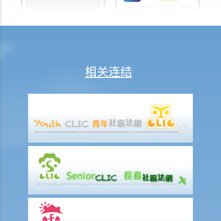
1. 于海外结婚的同性伴侣在香港享有的权益及福利
2. 同性伴侣需要回到他们结婚的国家才能离婚吗？他们是否需要向香港
政府更新婚姻状况为离婚？
L. 假结婚
相关连结
1. 假结婚可以被起诉那些刑事罪行以及刑罚是甚么？
2. 如何证明一段婚姻是假结婚？
3. 如果我涉及假结婚，这是否自动意味着婚姻为无效？
M. 婚姻状况记录
N. 常见问题
1. 在香港结婚有年龄限制吗？
2. 我的妻子是澳洲人。我想她来香港与我同住。我要怎样做？
3. 我几年前在内地结婚，但后来丈夫离开了我，不知所踪。我现在想在
香港再结婚了，我有可能干犯重婚罪吗？
4. 我怀疑妻子红杏出墙，我可否藉此理由离婚？
5. 我是一名女性，与男朋友同居，并不打算结婚。我们在法律上的保障