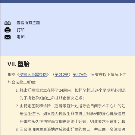
结婚及同居事宜
A. 概述
查看所有主題
打印
B. 香港认可的婚姻关系
電郵
1. 如果我在香港以外地方结婚，是否需要通知香港政府更新我的婚姻状
况？
2. 我在香港以外的地方结婚，但担心在香港不被承认。我可以在香港登
VII. 堕胎
记结婚吗？
根据《
侵害人身罪条例
》（
第212章
）
第47A条
，只有在以下情况下才
C. 办理婚姻登记及举行婚礼
能合法终止妊娠：
A. 在香港结婚的条件
终止妊娠需发生在怀孕24周内，如怀孕超过24个星期那必须是
B. 结婚登记程序
为了挽救孕妇的生命才终止该次妊娠；
C. 婚姻的有效性
由特定医院和诊所（香港家庭计划指导会日间手术中心）的注
D. 《婚姻条例》下的罪行
册医生进行。如果是为挽救生命或防止对孕妇的身心健康造成
E. 婚姻协议书
严重的永久性伤害而立即需要终止妊娠，则此要求不适用；和
两名注册医生真诚地达成终止妊娠的意见，并且由一名注册医
A. 婚姻协议书的法律地位