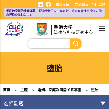
跳
捐款支持
+网站指南
EN
繁體
转
彻底改变您的搜索体验：
探索全新的人工智能
社区法网智能推荐系统
，助
到
您轻松查找相关页面
主
要
内
容
搜
索
堕胎
首页
»
主题
»
婚姻、家庭及同居关系事宜
»
堕胎
选择副题