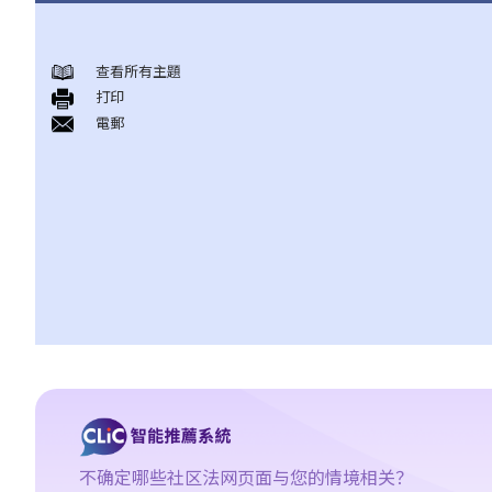
结婚及同居事宜
查看所有主題
A. 概述
打印
B. 香港认可的婚姻关系
電郵
1. 如果我在香港以外地方结婚，是否需要通知香港政府更新我的婚
姻状况？
2. 我在香港以外的地方结婚，但担心在香港不被承认。我可以在香
港登记结婚吗？
C. 办理婚姻登记及举行婚礼
A. 在香港结婚的条件
B. 结婚登记程序
C. 婚姻的有效性
D. 《婚姻条例》下的罪行
E. 婚姻协议书
A. 婚姻协议书的法律地位
不确定哪些社区法网页面与您的情境相关？