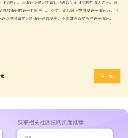
无可挽救」。而通奸便是证明婚姻已破裂至无可挽救的原因之一。阁
受与曾通奸的妻子共同生活。不过，倘若阁下在揭发妻子通奸后，仍
下必须提出事实证明通奸确曾发生，不能单凭直觉指控妻子通奸。
首页
下一页 ›