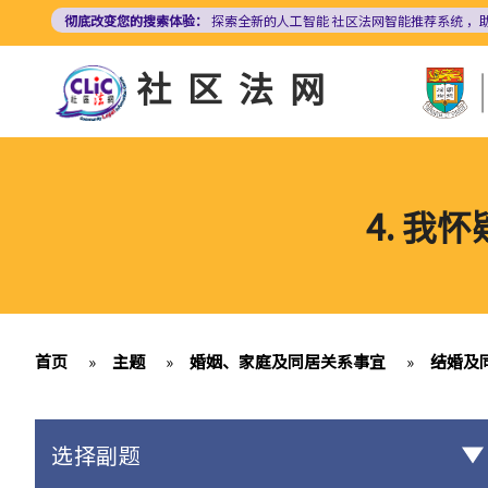
跳
彻底改变您的搜索体验：
探索全新的人工智能
社区法网智能推荐系统
，
转
到
社区法网
主
要
内
容
4. 
首页
»
主题
»
婚姻、家庭及同居关系事宜
»
结婚及
选择副题