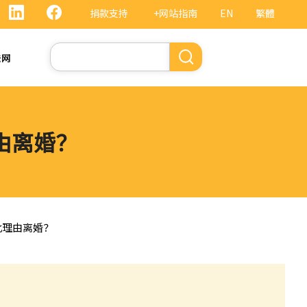
捐款支持
+网站指南
EN
繁體
搜
法网
索
由离婚？
此理由离婚？
？