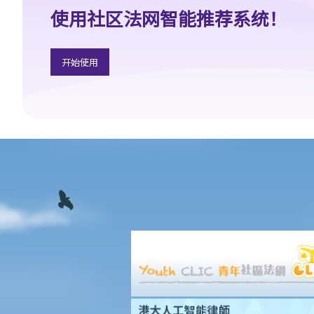
B. 婚前协议书及公共政策
使用社区法网智能推荐系统！
C. 分居协议
1. 如果夫妻打算离婚，签订分居协议有甚么好处？
开始使用
2. 如果一方在聆讯前不再同意分居协议的条款，应该怎样处理？
F. 与非香港居民结婚
A. 香港居民与海外人士结婚（中国内地人士除外）
B. 香港永久居民与内地人士结婚
C. 在港就业／就读的海外或中国内地人士的海外配偶（包括中国内
地）
G. 已婚人士享有的福利与权益
A. 已婚人士免税额
B. 供养父母及供养祖父母或外祖父母免税额
H. 重婚
1. 如果我在国外和同性结婚，然后又在香港嫁给别人，算不算重
婚？