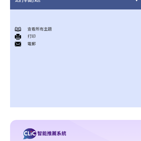
结婚及同居事宜
查看所有主題
A. 概述
打印
B. 香港认可的婚姻关系
電郵
1. 如果我在香港以外地方结婚，是否需要通知香港政府更新我的婚
姻状况？
2. 我在香港以外的地方结婚，但担心在香港不被承认。我可以在香
港登记结婚吗？
C. 办理婚姻登记及举行婚礼
A. 在香港结婚的条件
B. 结婚登记程序
C. 婚姻的有效性
D. 《婚姻条例》下的罪行
E. 婚姻协议书