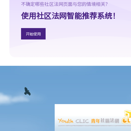
A. 婚姻协议书的法律地位
不确定哪些社区法网页面与您的情境相关？
B. 婚前协议书及公共政策
使用社区法网智能推荐系统！
C. 分居协议
1. 如果夫妻打算离婚，签订分居协议有甚么好处？
开始使用
2. 如果一方在聆讯前不再同意分居协议的条款，应该怎样处理？
F. 与非香港居民结婚
A. 香港居民与海外人士结婚（中国内地人士除外）
B. 香港永久居民与内地人士结婚
C. 在港就业／就读的海外或中国内地人士的海外配偶（包括中国内
地）
G. 已婚人士享有的福利与权益
A. 已婚人士免税额
B. 供养父母及供养祖父母或外祖父母免税额
H. 重婚
1. 如果我在国外和同性结婚，然后又在香港嫁给别人，算不算重