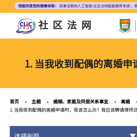
跳
彻底改变您的搜索体验：
探索全新的人工智能
社区法网智能推荐系统
，
转
到
社区法网
主
要
内
容
1. 当我收到配偶的离婚
首页
»
主题
»
婚姻、家庭及同居关系事宜
»
离婚
1. 当我收到配偶的离婚申请时，我该怎么办？我应该聘请律师
选择副题