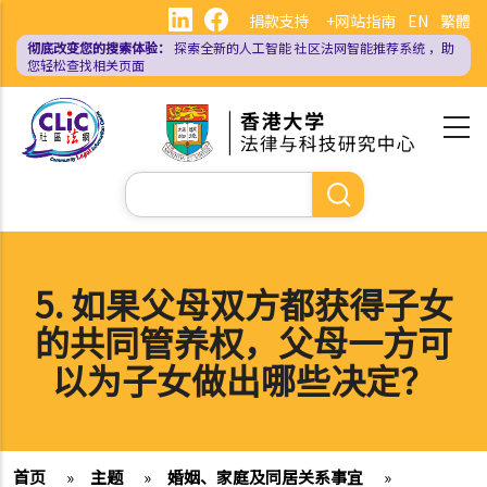
跳
捐款支持
+网站指南
EN
繁體
转
彻底改变您的搜索体验：
探索全新的人工智能
社区法网智能推荐系统
，助
到
您轻松查找相关页面
主
要
内
容
搜
索
5. 如果父母双方都获得子女
的共同管养权，父母一方可
以为子女做出哪些决定？
首页
»
主题
»
婚姻、家庭及同居关系事宜
»