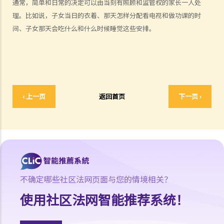
通常，简单和日常的决定可以由当刻有照顾和监管权的家长一人处
A. 在香港结婚的条件
理。比如说，子女当日的衣着、那天怎样分配看电视和做功课的时
B. 结婚登记程序
间、子女那天会吃什么和什么时候睡觉这些安排。
C. 婚姻的有效性
D. 《婚姻条例》下的罪行
E. 婚姻协议书
A. 婚姻协议书的法律地位
B. 婚前协议书及公共政策
‹ 上一页
返回首页
下一页 ›
C. 分居协议
1. 如果夫妻打算离婚，签订分居协议有甚么好处？
2. 如果一方在聆讯前不再同意分居协议的条款，应该怎样处理？
F. 与非香港居民结婚
A. 香港居民与海外人士结婚（中国内地人士除外）
不确定哪些社区法网页面与您的情境相关？
B. 香港永久居民与内地人士结婚
使用社区法网智能推荐系统！
C. 在港就业／就读的海外或中国内地人士的海外配偶（包括中国内地）
G. 已婚人士享有的福利与权益