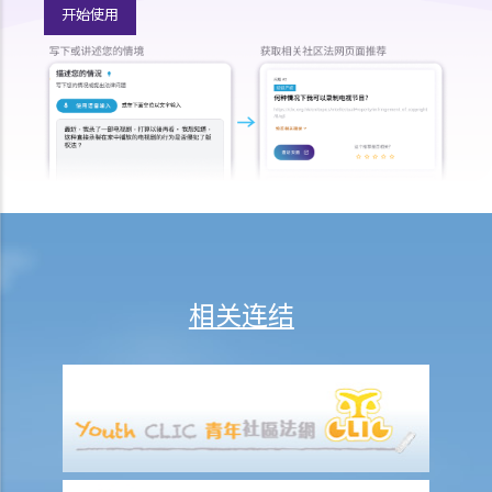
开始使用
A. 已婚人士免税额
B. 供养父母及供养祖父母或外祖父母免税额
H. 重婚
1. 如果我在国外和同性结婚，然后又在香港嫁给别人，算不算重婚？
2. 在离婚呈请中，其中一方已被法庭命令为另一方支付附属济助。如果
支付方后来发现接受方在结婚时已在内地和其他人合法结婚，支付方是
否可以(a)根据新证据撤销判决，(b)请求法庭宣告婚姻因重婚而无效，以
及(c)请求取消对方获得附属济助的权利？
I. 同居
相关连结
A. 香港不接纳「事实婚姻」
B. 遗产分配
C. 保障同居伴侣免受暴力对待
D. 父母的权利
E. 同居关系双方分手
1. 婚前协议和同居协议有甚么区别？
2. 我的伴侣是香港居民，而我不是香港居民。我们一起生活了一年，但