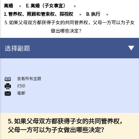
离婚
»
E. 离婚（子女事宜）
»
1. 管养权、照顾和管束权、探视权
»
B. 执行
»
5. 如果父母双方都获得子女的共同管养权，父母一方可以为子女
做出哪些决定？
选择副题
结婚及同居事宜
A. 概述
查看所有主題
打印
B. 香港认可的婚姻关系
電郵
1. 如果我在香港以外地方结婚，是否需要通知香港政府更新我的婚姻状
况？
2. 我在香港以外的地方结婚，但担心在香港不被承认。我可以在香港登
5. 如果父母双方都获得子女的共同管养权，
记结婚吗？
父母一方可以为子女做出哪些决定？
C. 办理婚姻登记及举行婚礼